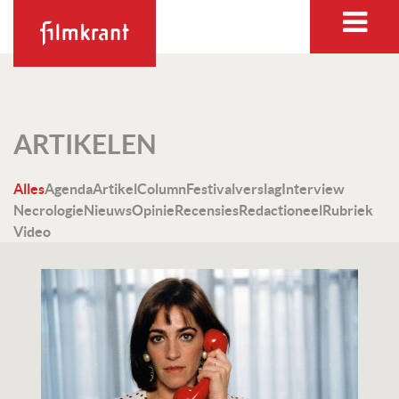
ARTIKELEN
Alles
Agenda
Artikel
Column
Festivalverslag
Interview
Necrologie
Nieuws
Opinie
Recensies
Redactioneel
Rubriek
Video