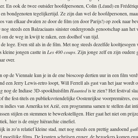
r. En ook de twee outsider hoofd­­­­personen, Colin (Léaud) en Frédériqu
 en bondgenoten tegelijkertijd. Ze zijn dan wel de hoofdpersonen, maa
os van elkaar dwalen ze door de film (en door Parijs!) op zoek naar bew
 nog steeds een Balzaciaans sinister ondergronds genootschap aan het w
l om de weg in kwijt te raken, een doolhof van tijd.
 de loge. Even stil als in de film. Met nog steeds dezelfde kooltjesoge
s kleine jongen castte in
Les 400 coups
. Zijn jonge zelf en zijn oudere 
ar over.
 op de Viennale kun je in de ene bioscoop dertien uur in een film verd
d een Jerry Lewis-retro loopt, Will Ferrell als gast van het jaar wordt o
ing nog de Indiase 3D-spookhuisfilm
Haunted
is te zien? Het festival sla
f the fest-titels en publieksvriendelijke Oostenrijkse voorpremières, ess
n indies van Amerika tot Azië, een programma samen te stellen dat in
ssen stijlen en stemmen te bewerkstelligen. Hier gaat het niet om prij
tiek, hier is de enige hiërarchie cinefiel.
ijk in zo’n relatief kleine stad, met nog steeds een prettig aandoend
gutb
moeilijke films. De kranten schrijven erover, de bezoekers komen erop