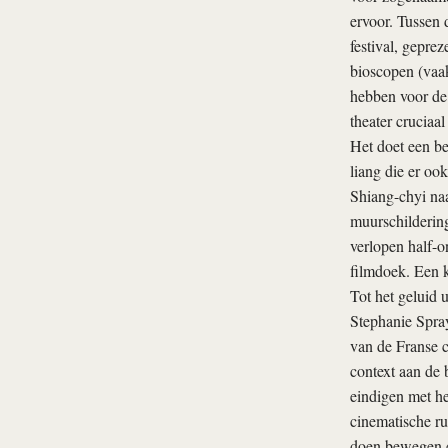
ervoor. Tussen 
festival, gepre
bioscopen (vaak
hebben voor de 
theater cruciaal
Het doet een be
liang die er oo
Shiang-chyi naa
muurschildering
verlopen half-o
filmdoek. Een k
Tot het geluid ui
Stephanie Spray
van de Franse c
context aan de 
eindigen met he
cinematische ru
doen bewegen e