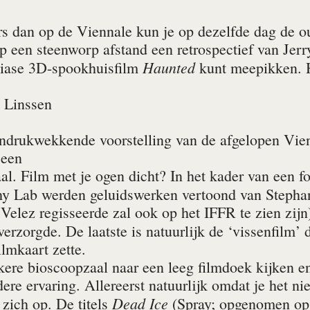
s dan op de Viennale kun je op dezelfde dag de o
op een steenworp afstand een retrospectief van Jerr
Haunted
diase 3D-spookhuisfilm
kunt meepikken. Hi
 Linssen
ndrukwekkende voorstelling van de afgelopen Vien
 een
al. Film met je ogen dicht? In het kader van een
y Lab werden geluidswerken vertoond van Stephan
elez regisseerde zal ook op het IFFR te zien zijn)
erzorgde. De laatste is natuurlijk de ‘vissenfilm’ 
lmkaart zette.
kere bioscoopzaal naar een leeg filmdoek kijken e
ere ervaring. Allereerst natuurlijk omdat je het n
Dead Ice
 zich op. De titels
(Spray; opgenomen op 