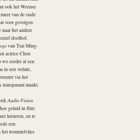
omt ook het Weense
ds meer van de oude
dat voor gevolgen
e naar het andere
lexief doolhof.
ogs
van Tsai Ming-
 en actrice Chen
 we eerder al een
 in een verlate,
enster via het
k transparant maakt.
boek
Audio-Vision
hoe geluid in film
t luisteren, en te
eeds een
s het trommelvlies