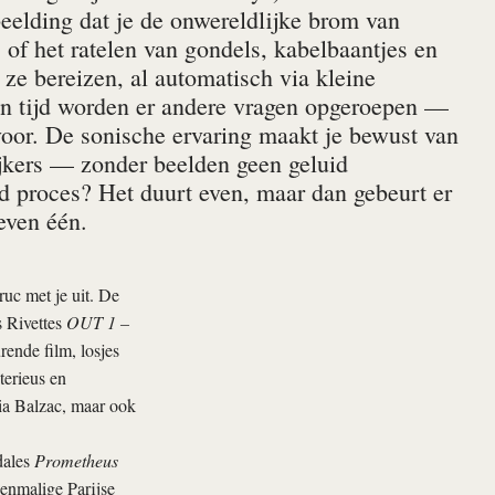
beelding dat je de onwereldlijke brom van
 of het ratelen van gondels, kabelbaantjes en
ze bereizen, al automatisch via kleine
van tijd worden er andere vragen opgeroepen —
voor. De sonische ervaring maakt je bewust van
jkers — zonder beelden geen geluid
nd proces? Het duurt even, maar dan gebeurt er
 even één.
ruc met je uit. De
s Rivettes
OUT 1 –
ende film, losjes
terieus en
via Balzac, maar ook
dales
Prometheus
oenmalige Parijse