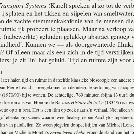
ransport Systems
(Karel) spreken al zo tot de ver
ijsplaten en het tikken en sijpelen van smeltwater,
 en de zachte stemmenkakafonie van de mensen die 
ruimtelijk probeert te plaatsen. Maar na verloop 
de (nabewerkte) geluiden gelukkig abstract genoeg 
blindheid’. Kunnen we — als doorgewinterde filmki
 Of alleen maar als een zich in de tijd verstrijke
ders: je zit ‘in’ het geluid. Tijd en ruimte zijn voor
d
later halen tijd en ruimte in datzelfde klassieke bioscoopje een andere t
ean-Pierre Léaud is overgekomen om de integrale vertoning van Jacque
e
(1970/90) bij te wonen. De achtdelige, 769 minuten (bijna 13 uur!) dur
e drie romans van Honoré de Balzacs
Histoire du treize
(1834/5) is mys
vette op z’n best. Het is een film op zoek naar z’n verhaal. Niet alleen 
 (of ellenlange) scènes waarin twee theatergroepen Aischylos repeteren.
ilm van parallellen. Zo weerspiegelen de speelstijlen van Michael Lons
chap en Michelle Moretti’s
Zeven tegen Thebe
-groep de stand van het t