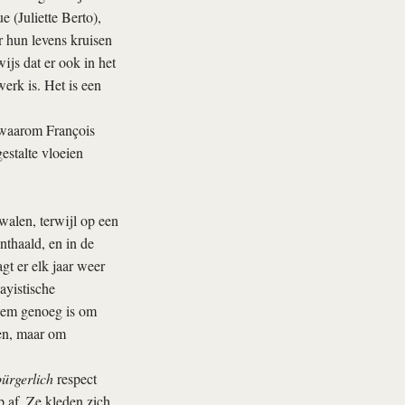
e (Juliette Berto),
r hun levens kruisen
ijs dat er ook in het
erk is. Het is een
n waarom François
gestalte vloeien
walen, terwijl op een
nthaald, en in de
agt er elk jaar weer
ayistische
tiem genoeg is om
zen, maar om
ürgerlich
respect
 af. Ze kleden zich