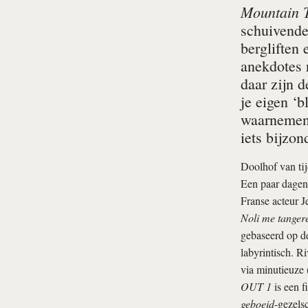
Mountain T
schuivende 
bergliften
anekdotes 
daar zijn 
je eigen ‘
waarnemen?
iets bijzon
Doolhof van tij
Een paar dagen 
Franse acteur J
Noli me tanger
gebaseerd op d
labyrintisch. Ri
via minu­tieuze
OUT 1
is een f
geboeid
-gezels