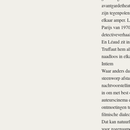
avantgardetheate
zijn tegenpolen
elkaar amper. L
Parijs van 1970
detectiveverhaa
En Léaud zit in
Truffaut hem al
naadloos in elka
Intiem
Waar anders dan
steenworp afstan
nachtvoorstell
in om met best o
auteurscinema e
ontmoetingen tu
filmische dialec
Dat kan natuurl
voor zogenaamd 