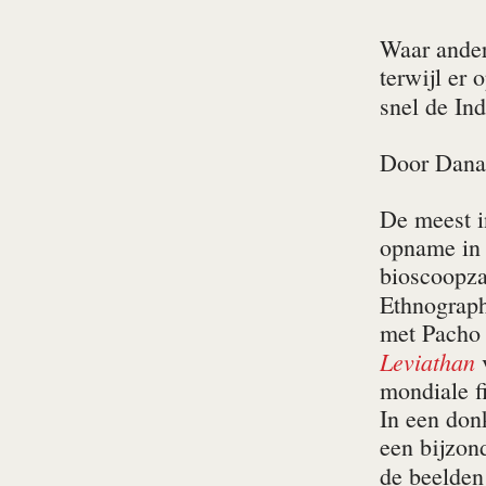
Waar ander
terwijl er 
snel de In
Door
Dana
De meest i
opname in
bioscoopza
Ethnograph
met Pacho V
Leviathan
v
mondiale fi
In een don
een bijzond
de beelden