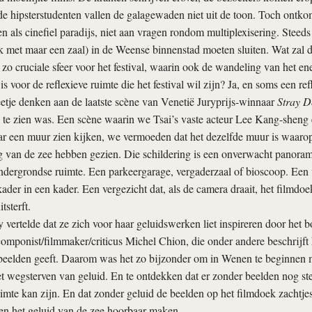
de hipsterstudenten vallen de galagewaden niet uit de toon. Toch ontk
zen als cinefiel paradijs, niet aan vragen rondom multiplexisering. Stee
 met maar een zaal) in de Weense binnenstad moeten sluiten. Wat zal 
zo cruciale sfeer voor het festival, waarin ook de wandeling van het en
 is voor de reflexieve ruimte die het festival wil zijn? Ja, en soms een ref
etje denken aan de laatste scène van Venetië Juryprijs-winnaar
Stray D
k te zien was. Een scène waarin we Tsai’s vaste acteur Lee Kang-sheng
r een muur zien kijken, we vermoeden dat het dezelfde muur is waarop
 van de zee hebben gezien. Die schildering is een onverwacht panorama
ndergrondse ruimte. Een parkeergarage, vergaderzaal of bioscoop. Een v
ader in een kader. Een vergezicht dat, als de camera draait, het filmdoe
tsterft.
 vertelde dat ze zich voor haar geluidswerken liet inspireren door het 
omponist/filmmaker/criticus Michel Chion, die onder andere beschrijft 
beelden geeft. Daarom was het zo bijzonder om in Wenen te beginnen me
t wegsterven van geluid. En te ontdekken dat er zonder beelden nog st
imte kan zijn. En dat zonder geluid de beelden op het filmdoek zachtje
n het geluid van de zee hoorbaar maken.