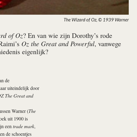
The Wizard of Oz, © 1939 Warner
rd of Oz
? En van wie zijn Dorothy’s rode
Oz the Great and Powerful
 Raimi’s
, vanwege
iedenis eigenlijk?
n de
aar uiteindelijk door
Z The Great and
tussen Warner (
The
ek uit 1900 is
ijn een
trade mark
,
en de schoentjes