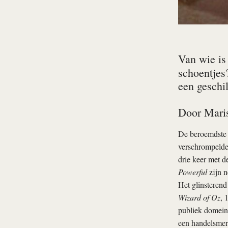
Van wie is
schoentjes
een geschi
Door
Mari
De beroemdste 
verschrompelde 
drie keer met d
Powerful
zijn n
Het glinsterend
Wizard of Oz
, 
publiek domein
een handelsmerk