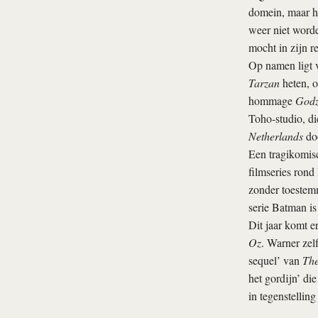
domein, maar he
weer niet worde
mocht in zijn r
Op namen ligt 
Tarzan
heten, 
hommage
Godz
Toho-studio, di
Netherlands
doo
Een tragikomisc
filmseries rond
zonder toestem
serie Batman is
Dit jaar komt e
Oz
. Warner zel
sequel’ van
The
het gordijn’ di
in tegenstellin