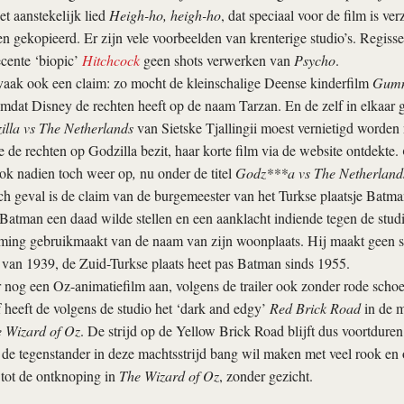
t aanstekelijk lied
Heigh-ho, heigh-ho
, dat speciaal voor de film is v
n gekopieerd. Er zijn vele voorbeelden van krenterige studio’s. Regiss
ecente ‘biopic’
Hitchcock
geen shots verwerken van
Psycho
.
vaak ook een claim: zo mocht de kleinschalige Deense kinderfilm
Gumm
omdat Disney de rechten heeft op de naam Tarzan. En de zelf in elkaar 
illa vs The Netherlands
van Sietske Tjallingii moest vernietigd worden
e de rechten op Godzilla bezit, haar korte film via de website ontdekte.
k nadien toch weer op
,
nu onder de titel
Godz***a vs The Netherland
h geval is de claim van de burgemeester van het Turkse plaatsje Batman,
 Batman een daad wilde stellen en een aanklacht indiende tegen de stud
ming gebruikmaakt van de naam van zijn woonplaats. Hij maakt geen s
 van 1939, de Zuid-Turkse plaats heet pas Batman sinds 1955.
r nog een Oz-animatiefilm aan, volgens de trailer ook zonder rode schoe
f heeft de volgens de studio het ‘dark and edgy’
Red Brick Road
in de m
 Wizard of Oz
. De strijd op de Yellow Brick Road blijft dus voortdure
e de tegenstander in deze machtsstrijd bang wil maken met veel rook en on
g tot de ontknoping in
The Wizard of Oz
, zonder gezicht.