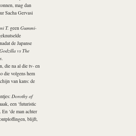
erzonnen, mag dan
eur Sacha Gervasi
i T.
geen
Gummi-
geknutselde
 nadat de Japanse
Godzilla vs The
s
.
 die na al die tv- en
io die volgens hem
chijn van kans: de
ntjes:
Dorothy of
aak, een ‘futuristic
n. En ‘de man achter
tploffingen, blijft,