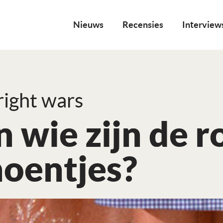
Nieuws
Recensies
Interview
ight wars
 wie zijn de r
hoentjes?