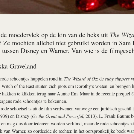
The Wiza
 de moedervlek op de kin van de heks uit
? Ze mochten allebei niet gebruikt worden in Sam
l tussen Disney en Warner. Van wie is de filmgesch
ska Graveland
rode schoentjes huppelen rond in
The Wizard of Oz
: de
ruby slippers
va
Witch of the East sluiten zich plots om Dorothy’s voeten, en brengen h
e hakken te klikken terug naar Auntie Em. Maar in de recente prequel
O
ergens rode schoentjes te bekennen.
 rode schoeisel is uit de film verdwenen vanwege een juridisch geschil 
1939) en Disney (
Oz the Great and Powerful
, 2013). L. Frank Baums bo
 en mag dus door iedereen worden verfilmd, maar de rode schoentjes z
 van Warner, zo oordeelde de rechter. In het oorspronkelijke boek war