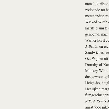
namelijk zilver
zodoende nu het
merchandise ro
Wicked Witch of
laatste claim te
genoemd, naar 
Warner heeft e
A Brain
, en re
Sandwiches, ee
Oz. Wijnen uit
Dorothy of Kan
Monkey Wine. D
dus gewoon ge
Heigh-ho, heig
Het lijken marg
filmgeschiedeni
RiP: A Remix M
angst voor inko