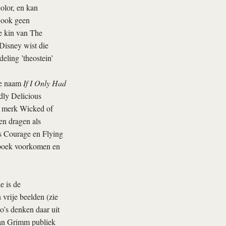
olor, en kan
 ook geen
e kin van The
Disney wist die
deling ’theostein’
de naam
If I Only Had
dly Delicious
t merk Wicked of
en dragen als
s Courage en Flying
 boek voorkomen en
e is de
vrije beelden (zie
o’s denken daar uit
van Grimm publiek