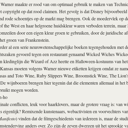
. Warner maakte er rood van om optimaal gebruik te maken van Technic
 copyright op dat rood claimen. Het gevolg is dat Disney bijvoorbeeld
nd rode schoentjes op de markt mag brengen. Ook de moedervlek op d
 the West en haar helgroene huidskleur waren verboden terrein, maar 
 omzeilen door een eigen kleur groen te gebruiken, door de juridische af
het groen van Frankenstein.
erder al een serie neurowetenschappelijke boeken tegengehouden met 
chtszaken gevoerd tegen een restaurant genaamd Wicked Wiches Wicke
n kledinglijn die Wizard of Azz heette en Halloween-kostuums van he
 Kansas moeten volgens Warner nieuwe etiketten krijgen omdat ze nam
sas and Toto Wine, Ruby Slippers Wine, Broomstick Wine, The Lion’
e wijnboeren brengen hier tegenin dat die elementen allemaal in het
bruikt mogen worden.
h-ho
inale conflicten, leuk voor haarklovers, maar de grotere vraag is: van wi
s eigenlijk? Remixende kunstenaars, webactivisten en voorvechters van 
anifesto
) vinden dat de filmgeschiedenis van iedereen is, maar de studi
mstenderving anders over. Zo zijn de zeven dwergen uit het sprookje 