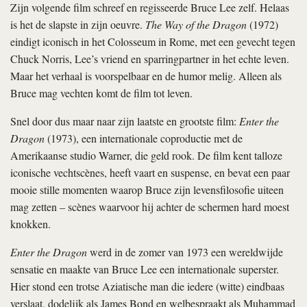
Zijn volgende film schreef en regisseerde Bruce Lee zelf. Helaas
is het de slapste in zijn oeuvre.
The Way of the Dragon
(1972)
eindigt iconisch in het Colosseum in Rome, met een gevecht tegen
Chuck Norris, Lee’s vriend en sparringpartner in het echte leven.
Maar het verhaal is voorspelbaar en de humor melig. Alleen als
Bruce mag vechten komt de film tot leven.
Snel door dus maar naar zijn laatste en grootste film:
Enter the
Dragon
(1973), een internationale coproductie met de
Amerikaanse studio Warner, die geld rook. De film kent talloze
iconische vechtscènes, heeft vaart en suspense, en bevat een paar
mooie stille momenten waarop Bruce zijn levensfilosofie uiteen
mag zetten – scènes waarvoor hij achter de schermen hard moest
knokken.
Enter the Dragon
werd in de zomer van 1973 een wereldwijde
sensatie en maakte van Bruce Lee een internationale superster.
Hier stond een trotse Aziatische man die iedere (witte) eindbaas
verslaat, dodelijk als James Bond en welbespraakt als Muhammad