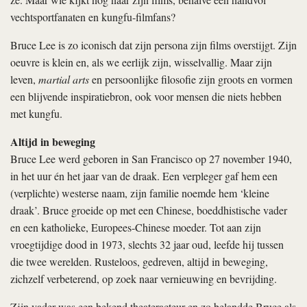
vechtsportfanaten en kungfu-filmfans?
Bruce Lee is zo iconisch dat zijn persona zijn films overstijgt. Zijn
oeuvre is klein en, als we eerlijk zijn, wisselvallig. Maar zijn
leven,
martial arts
en persoonlijke filosofie zijn groots en vormen
een blijvende inspiratiebron, ook voor mensen die niets hebben
met kungfu.
Altijd in beweging
Bruce Lee werd geboren in San Francisco op 27 november 1940,
in het uur én het jaar van de draak. Een verpleger gaf hem een
(verplichte) westerse naam, zijn familie noemde hem ‘kleine
draak’. Bruce groeide op met een Chinese, boeddhistische vader
en een katholieke, Europees-Chinese moeder. Tot aan zijn
vroegtijdige dood in 1973, slechts 32 jaar oud, leefde hij tussen
die twee werelden. Rusteloos, gedreven, altijd in beweging,
zichzelf verbeterend, op zoek naar vernieuwing en bevrijding.
Zijn vader was een bekend theateracteur en zo belandde Bruce als