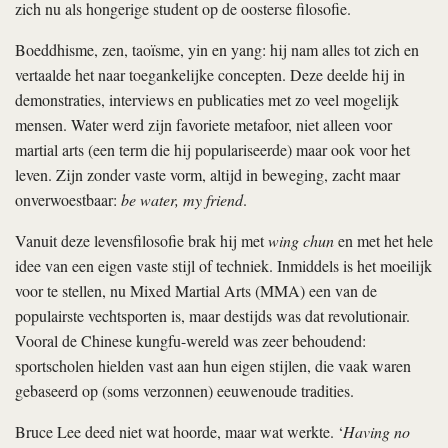
zich nu als hongerige student op de oosterse filosofie.
Boeddhisme, zen, taoïsme, yin en yang: hij nam alles tot zich en
vertaalde het naar toegankelijke concepten. Deze deelde hij in
demonstraties, interviews en publicaties met zo veel mogelijk
mensen. Water werd zijn favoriete metafoor, niet alleen voor
martial arts (een term die hij populariseerde) maar ook voor het
leven. Zijn zonder vaste vorm, altijd in beweging, zacht maar
onverwoestbaar:
be water, my friend
.
Vanuit deze levensfilosofie brak hij met
wing chun
en met het hele
idee van een eigen vaste stijl of techniek. Inmiddels is het moeilijk
voor te stellen, nu Mixed Martial Arts (MMA) een van de
populairste vechtsporten is, maar destijds was dat revolutionair.
Vooral de Chinese kungfu-wereld was zeer behoudend:
sportscholen hielden vast aan hun eigen stijlen, die vaak waren
gebaseerd op (soms verzonnen) eeuwenoude tradities.
Bruce Lee deed niet wat hoorde, maar wat werkte. ‘
Having no