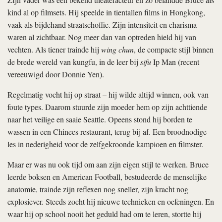
kind al op filmsets. Hij speelde in tientallen films in Hongkong,
vaak als bijdehand straatschoffie. Zijn intensiteit en charisma
waren al zichtbaar. Nog meer dan van optreden hield hij van
vechten. Als tiener trainde hij
wing chun
, de compacte stijl binnen
de brede wereld van kungfu, in de leer bij
sifu
Ip Man (recent
vereeuwigd door Donnie Yen).
Regelmatig vocht hij op straat – hij wilde altijd winnen, ook van
foute types. Daarom stuurde zijn moeder hem op zijn achttiende
naar het veilige en saaie Seattle. Opeens stond hij borden te
wassen in een Chinees restaurant, terug bij af. Een broodnodige
les in nederigheid voor de zelfgekroonde kampioen en filmster.
Maar er was nu ook tijd om aan zijn eigen stijl te werken. Bruce
leerde boksen en American Football, bestudeerde de menselijke
anatomie, trainde zijn reflexen nog sneller, zijn kracht nog
explosiever. Steeds zocht hij nieuwe technieken en oefeningen. En
waar hij op school nooit het geduld had om te leren, stortte hij