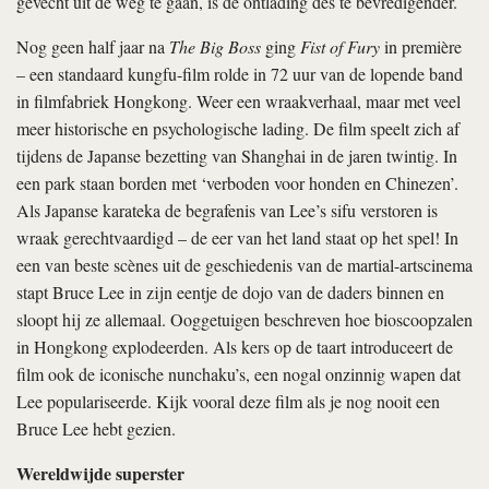
gevecht uit de weg te gaan, is de ontlading des te bevredigender.
Nog geen half jaar na
The Big Boss
ging
Fist of Fury
in première
– een standaard kungfu-film rolde in 72 uur van de lopende band
in filmfabriek Hongkong. Weer een wraakverhaal, maar met veel
meer historische en psychologische lading. De film speelt zich af
tijdens de Japanse bezetting van Shanghai in de jaren twintig. In
een park staan borden met ‘verboden voor honden en Chinezen’.
Als Japanse karateka de begrafenis van Lee’s sifu verstoren is
wraak gerechtvaardigd – de eer van het land staat op het spel! In
een van beste scènes uit de geschiedenis van de martial-artscinema
stapt Bruce Lee in zijn eentje de dojo van de daders binnen en
sloopt hij ze allemaal. Ooggetuigen beschreven hoe bioscoopzalen
in Hongkong explodeerden. Als kers op de taart introduceert de
film ook de iconische nunchaku’s, een nogal onzinnig wapen dat
Lee populariseerde. Kijk vooral deze film als je nog nooit een
Bruce Lee hebt gezien.
Wereldwijde superster