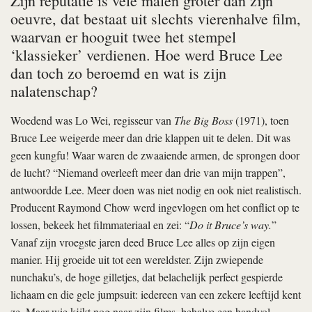
Zijn reputatie is vele malen groter dan zijn
oeuvre, dat bestaat uit slechts vierenhalve film,
waarvan er hooguit twee het stempel
‘klassieker’ verdienen. Hoe werd Bruce Lee
dan toch zo beroemd en wat is zijn
nalatenschap?
Woedend was Lo Wei, regisseur van
The Big Boss
(1971), toen
Bruce Lee weigerde meer dan drie klappen uit te delen. Dit was
geen kungfu! Waar waren de zwaaiende armen, de sprongen door
de lucht? “Niemand overleeft meer dan drie van mijn trappen”,
antwoordde Lee. Meer doen was niet nodig en ook niet realistisch.
Producent Raymond Chow werd ingevlogen om het conflict op te
lossen, bekeek het filmmateriaal en zei: “
Do it Bruce’s way.
”
Vanaf zijn vroegste jaren deed Bruce Lee alles op zijn eigen
manier. Hij groeide uit tot een wereldster. Zijn zwiepende
nunchaku’s, de hoge gilletjes, dat belachelijk perfect gespierde
lichaam en die gele jumpsuit: iedereen van een zekere leeftijd kent
ze. Maar wie kijkt nog naar zijn films, behalve een handvol