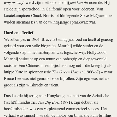
way as way
’ werd zijn methode, die hij
jeet kun do
noemde. Hij
stelde zijn sportschool in Californië open voor iedereen. Van
karatekampioen Chuck Norris tot filmlegende Steve McQueen, ze
wilden allemaal les van de twintigjarige spraakwaterval.
Hard en effectief
We zitten pas in 1964, Bruce is twintig jaar oud en heeft al genoeg
geleefd voor een volle biografie. Maar hij wilde verder en de
volgende stap in het masterplan was logischerwijs Hollywood.
Maar hij stuitte er op een muur van onbegrip en diepgeworteld
racisme. Een Chinees in een bijrol kon nog net – die kreeg hij als
hulpje Kato in spionnenserie
The Green Hornet
(1966-67) – maar
Bruce Lee was niet gemaakt voor bijrollen. Zijn ego was net zo
groot als zijn wilskracht en talent.
Dus keerde hij terug naar Hongkong, het hart van de Aziatische
(vecht)filmindustrie.
The Big Boss
(1971), zijn debuut als
hoofdrolspeler, was een verpletterend commercieel succes. Het
verhaal was simpel – wraak, de motor van bijna alle kungfu-films.