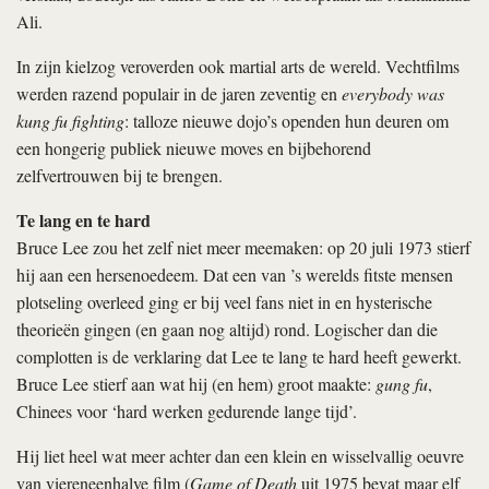
Ali.
In zijn kielzog veroverden ook martial arts de wereld. Vechtfilms
werden razend populair in de jaren zeventig en
everybody was
kung fu fighting
: talloze nieuwe dojo’s openden hun deuren om
een hongerig publiek nieuwe moves en bijbehorend
zelfvertrouwen bij te brengen.
Te lang en te hard
Bruce Lee zou het zelf niet meer meemaken: op 20 juli 1973 stierf
hij aan een hersenoedeem. Dat een van ’s werelds fitste mensen
plotseling overleed ging er bij veel fans niet in en hysterische
theorieën gingen (en gaan nog altijd) rond. Logischer dan die
complotten is de verklaring dat Lee te lang te hard heeft gewerkt.
Bruce Lee stierf aan wat hij (en hem) groot maakte:
gung fu
,
Chinees voor ‘hard werken gedurende lange tijd’.
Hij liet heel wat meer achter dan een klein en wisselvallig oeuvre
van viereneenhalve film (
Game of Death
uit 1975 bevat maar elf