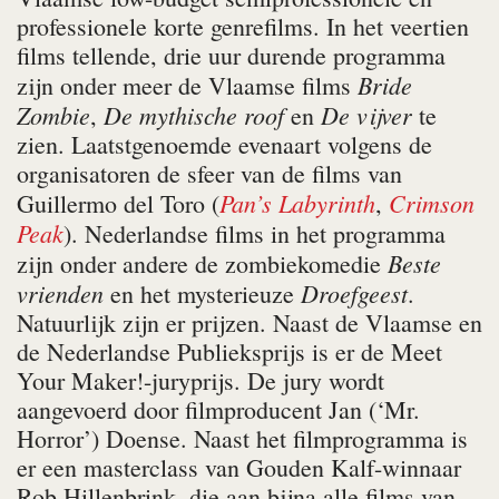
professionele korte genrefilms. In het veertien
films tellende, drie uur durende programma
Bride
zijn onder meer de Vlaamse films
Zombie
De mythische roof
De vijver
,
en
te
zien. Laatstgenoemde evenaart volgens de
organisatoren de sfeer van de films van
Pan’s Labyrinth
Crimson
Guillermo del Toro (
,
Peak
). Nederlandse films in het programma
Beste
zijn onder andere de zombiekomedie
vrienden
Droefgeest
en het mysterieuze
.
Natuurlijk zijn er prijzen. Naast de Vlaamse en
de Nederlandse Publieksprijs is er de Meet
Your Maker!-juryprijs. De jury wordt
aangevoerd door filmproducent Jan (‘Mr.
Horror’) Doense. Naast het filmprogramma is
er een masterclass van Gouden Kalf-winnaar
Rob Hillenbrink, die aan bijna alle films van