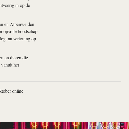
itvoerig in op de
rgen en Alpenweiden
 hoopvolle boodschap
 legt na vertoning op
en en dieren die
vanuit het
ktober online