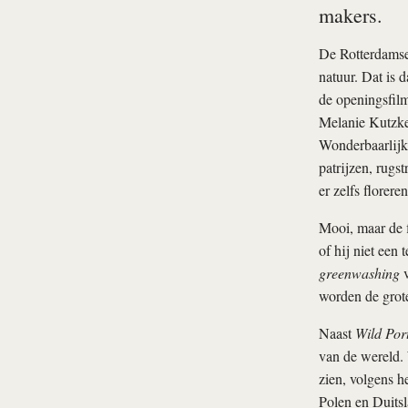
makers.
De Rotterdamse 
natuur. Dat is 
de openingsfil
Melanie Kutzke 
Wonderbaarlijk
patrijzen, rugs
er zelfs florer
Mooi, maar de f
of hij niet een 
greenwashing
v
worden de grote
Naast
Wild Por
van de wereld. 
zien, volgens he
Polen en Duitsl