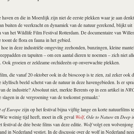
haven en die in Moerdijk zijn niet de eerste plekken waar je aan denkt
dan buiten de veerkracht en dynamiek van de natuur gerekend, blijkt uit
m van het Wildlife Film Festival Rotterdam. De documentaire van Wille
toont de flora en fauna in het gebied.
 hoe in deze industriële omgeving zeehonden, bunzingen, kleine mante
treeppadden en tapuiten – om een aantal dieren te noemen – zich niet a
en. Ook groeien er zeldzame orchideeën op onverwachte plekken.
ilm, die vanaf 20 oktober ook in de bioscoop is te zien, zal zeker ook 
te idyllisch beeld schetst van de natuur in deze havengebieden. Is er spr
an de industrie? Absoluut niet, merkte Berents op in een artikel in
NR
 slagen in de vergroening van de toekomst gemaakt.’
t of Europe
zijn op het festival bijna vijftig lange en korte natuurfilms te
Wie weinig tijd heeft, moet in elk geval
Wolf
,
Ode to Nature
en
Deep i
t festival de drie beste films van deze editie.
Wolf
volgt een wolvenjong 
and in Nederland vestigt. In de discussie over de wolf in Nederland nee