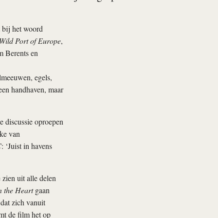
 bij het woord
Wild Port of Europe
,
m Berents en
lmeeuwen, egels,
lleen handhaven, maar
de discussie oproepen
ake van
C
: ‘Juist in havens
 zien uit alle delen
n the Heart
gaan
dat zich vanuit
mt de film het op