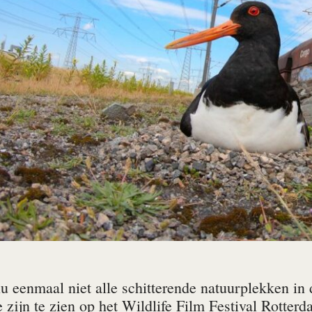
u eenmaal niet alle schitterende natuurplekken in 
zijn te zien op het Wildlife Film Festival Rotterd