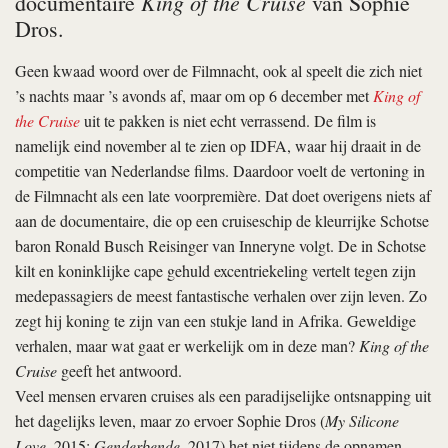
King of the Cruise
documentaire
van Sophie
Dros.
Geen kwaad woord over de Filmnacht, ook al speelt die zich niet
’s nachts maar ’s avonds af, maar om op 6 december met
King of
the Cruise
uit te pakken is niet echt verrassend. De film is
namelijk eind november al te zien op IDFA, waar hij draait in de
competitie van Nederlandse films. Daardoor voelt de vertoning in
de Filmnacht als een late voorpremière. Dat doet overigens niets af
aan de documentaire, die op een cruiseschip de kleurrijke Schotse
baron Ronald Busch Reisinger van Inneryne volgt. De in Schotse
kilt en koninklijke cape gehuld excentriekeling vertelt tegen zijn
medepassagiers de meest fantastische verhalen over zijn leven. Zo
zegt hij koning te zijn van een stukje land in Afrika. Geweldige
verhalen, maar wat gaat er werkelijk om in deze man?
King of the
Cruise
geeft het antwoord.
Veel mensen ervaren cruises als een paradijselijke ontsnapping uit
het dagelijks leven, maar zo ervoer Sophie Dros (
My Silicone
Love
, 2015;
Genderbende
, 2017) het niet tijdens de opnamen,