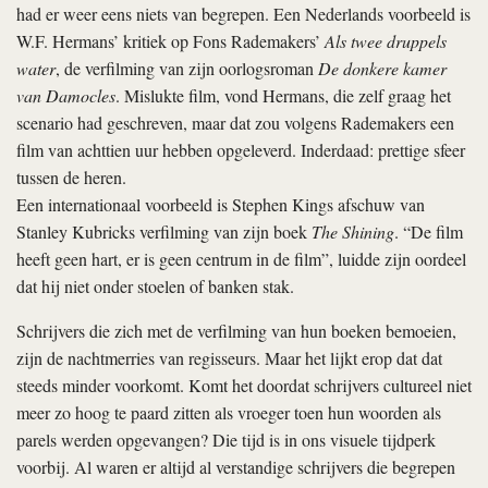
had er weer eens niets van begrepen. Een Nederlands voorbeeld is
W.F. Hermans’ kritiek op Fons Rademakers’
Als twee druppels
water
, de verfilming van zijn oorlogsroman
De donkere kamer
van Damocles
. Mislukte film, vond Hermans, die zelf graag het
scenario had geschreven, maar dat zou volgens Rademakers een
film van achttien uur hebben opgeleverd. Inderdaad: prettige sfeer
tussen de heren.
Een internationaal voorbeeld is Stephen Kings afschuw van
Stanley Kubricks verfilming van zijn boek
The Shining
. “De film
heeft geen hart, er is geen centrum in de film”, luidde zijn oordeel
dat hij niet onder stoelen of banken stak.
Schrijvers die zich met de verfilming van hun boeken bemoeien,
zijn de nachtmerries van regisseurs. Maar het lijkt erop dat dat
steeds minder voorkomt. Komt het doordat schrijvers cultureel niet
meer zo hoog te paard zitten als vroeger toen hun woorden als
parels werden opgevangen? Die tijd is in ons visuele tijdperk
voorbij. Al waren er altijd al verstandige schrijvers die begrepen