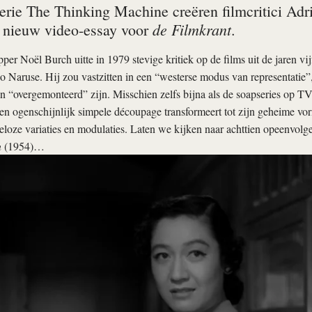
erie The Thinking Machine creëren filmcritici Adr
de Filmkrant
 nieuw video-essay voor
.
er Noël Burch uitte in 1979 stevige kritiek op de films uit de jaren vij
 Naruse. Hij zou vastzitten in een “westerse modus van representatie”
 “overgemonteerd” zijn. Misschien zelfs bijna als de soapseries op T
en ogenschijnlijk simpele découpage transformeert tot zijn geheime vo
eloze variaties en modulaties. Laten we kijken naar achttien opeenvolg
n
(1954)…