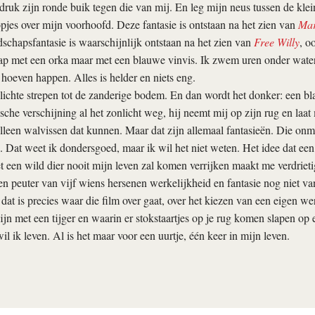
druk zijn ronde buik tegen die van mij. En leg mijn neus tussen de klein
pjes over mijn voorhoofd. Deze fantasie is ontstaan na het zien van
Mar
schapsfantasie is waarschijnlijk ontstaan na het zien van
Free Willy
, o
ap met een orka maar met een blauwe vinvis. Ik zwem uren onder water
 hoeven happen. Alles is helder en niets eng.
 lichte strepen tot de zanderige bodem. En dan wordt het donker: een b
ische verschijning al het zonlicht weg, hij neemt mij op zijn rug en laa
alleen walvissen dat kunnen. Maar dat zijn allemaal fantasieën. Die onmo
Dat weet ik dondersgoed, maar ik wil het niet weten. Het idee dat een
 een wild dier nooit mijn leven zal komen verrijken maakt me verdrieti
een peuter van vijf wiens hersenen werkelijkheid en fantasie nog niet v
dat is precies waar die film over gaat, over het kiezen van een eigen we
ijn met een tijger en waarin er stokstaartjes op je rug komen slapen op
wil ik leven. Al is het maar voor een uurtje, één keer in mijn leven.