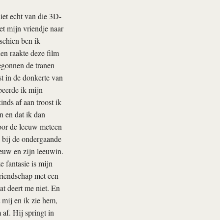
niet echt van die 3D-
et mijn vriendje naar
schien ben ik
en raakte deze film
egonnen de tranen
t in de donkerte van
beerde ik mijn
inds af aan troost ik
n en dat ik dan
door de leeuw meteen
l bij de ondergaande
leeuw en zijn leeuwin.
 fantasie is mijn
vriendschap met een
at deert me niet. En
t mij en ik zie hem,
af. Hij springt in