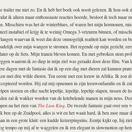
de trailer me niet zo. En ik heb het boek ook nooit gelezen. Ik hou ook 
mdat ik alleen maar enthousiaste reacties hoorde, besloot ik toch maar m
n. Misschien was het de winterblues, of waren het mijn hormonen, mis
el instabiel of krijg ik te weinig Omega 3-vetzuren binnen, of misschi
rlangen waarvan ik weet dat deze onmogelijk realiteit kan worden en b
elijk over mijn wangen te stromen. Het regende op mijn gezicht, eers
ater op de fiets. Mijn tranen bleven komen. En met gebroken stem pro
 leggen waarom ik zo diep in mijn ziel was geraakt door deze film. Van k
ere dagen met de fantasie dat ik op een dag met dieren zal kunnen prate
ken met drie wilde dieren. Ten eerste met een leeuw in Afrika. Ik zou 
cepteerd worden. Hij zal mij opnemen in zijn leeuwenfamilie en ik za
pen stoeien en elke nacht lepeltje, lepeltje, lepeltje slapen, tussen de 
den zal ik wakker worden van de kriebelende manen in mijn neus. Deze
open na het zien van
The Lion King
. De tweede fantasie gaat over een 
Ik ben op de Zuidpool, alles is wit en het waait hard, ik ben moe maar d
aan in een grote kluit: een kudde keizerpinguïns. Eentje kijkt op, hij zie
oog tempo op mij af te waggelen en ik ren elegant in slowmotion op hem 