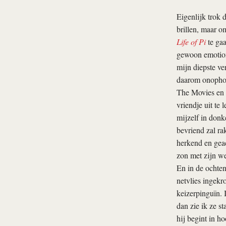
Eigenlijk trok 
brillen, maar o
Life of Pi
te gaa
gewoon emotione
mijn diepste ve
daarom onophoud
The Movies en l
vriendje uit te
mijzelf in donk
bevriend zal ra
herkend en geac
zon met zijn wel
En in de ochten
netvlies ingekr
keizerpinguïn. 
dan zie ik ze st
hij begint in h