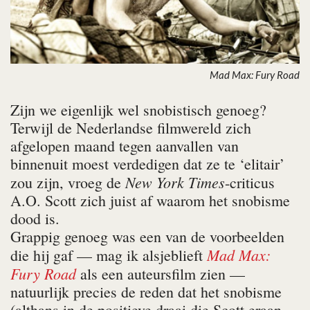
Mad Max: Fury Road
Zijn we eigenlijk wel snobistisch genoeg?
Terwijl de Nederlandse filmwereld zich
afgelopen maand tegen aanvallen van
binnenuit moest verdedigen dat ze te ‘elitair’
New York Times
zou zijn, vroeg de
-criticus
A.O. Scott zich juist af waarom het snobisme
dood is.
Grappig genoeg was een van de voorbeelden
Mad Max:
die hij gaf — mag ik alsjeblieft
Fury Road
als een auteursfilm zien —
natuurlijk precies de reden dat het snobisme
(althans in de positieve draai die Scott eraan