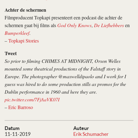
Achter de schermen
Filmproducent Topkapi presenteert een podcast die achter de
schermen gaat bij films als
God Only Knows
,
De Liefhebbers
en
Bumperkleef
.
–
Topkapi Stories
Tweet
So prior to filming CHIMES AT MIDNIGHT, Orson Welles
mounted some theatrical productions of the Falstaff story in
Europe. The photographer @maxwelldipaolo and I work for I
guess was hired to do some production stills as promos for the
Dublin performance in 1960 and here they are.
pic.twitter.com/7FjAaVK07I
–
Eric Barroso
Datum
Auteur
11-11-2019
Erik Schumacher