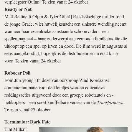
verpleegster Quinn. Te zien vanaf 24 oktober
Ready or Not
Matt Bettinelli-Olpin & Tyler Gillet | Raadselachtige thriller rond
de jonge Grace, wier huwelijksnacht een sinistere wending neemt
wanneer haar excentrieke aanstaande schoonvader – een
spellenmagnaat – haar onderwerpt aan een oude familietraditie die
uitloopt op een spel op leven en dood. De film werd in augustus al
eens aangekondigt; hopelijk is de distributeur er nu écht klaar
voor. Te zien vanaf 24 oktober
Robocar Poli
Eom Jun-yeong | In deze van oorsprong Zuid-Koreaanse
computeranimatie voor de kleintjes worden educatieve
reddingsacties uitgevoerd door een groepje robotauto’s en -
helikopters – een soort knuffelbare versies van de
Transformers
.
Te zien vanaf 27 oktober
Terminator: Dark Fate
Tim Miller |