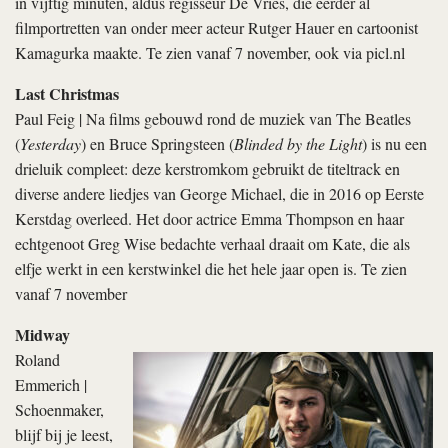
in vijftig minuten, aldus regisseur De Vries, die eerder al
filmportretten van onder meer acteur Rutger Hauer en cartoonist
Kamagurka maakte. Te zien vanaf 7 november, ook via picl.nl
Last Christmas
Paul Feig | Na films gebouwd rond de muziek van The Beatles
(
Yesterday
) en Bruce Spring­steen (
Blinded by the Light
) is nu een
drieluik compleet: deze kerstromkom gebruikt de titeltrack en
diverse andere liedjes van George Michael, die in 2016 op Eerste
Kerstdag overleed. Het door actrice Emma Thompson en haar
echtgenoot Greg Wise bedachte verhaal draait om Kate, die als
elfje werkt in een kerstwinkel die het hele jaar open is. Te zien
vanaf 7 november
Midway
Roland
Emmerich |
Schoenmaker,
blijf bij je leest,