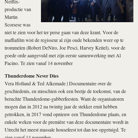
Netflix­-
productie van
Martin
Scorsese was
niet te zien voor het ter perse gaan van deze krant. Voor de
maffiafilm wist de regisseur al zijn oude bekenden weer op te
trommelen (Robert DeNiro, Joe Pesci, Harvey Keitel), voor de
goede orde aangevuld met zijn eerste samenwerking met Al
Pacino. Te zien vanaf 14 november
Thunderdome Never Dies
Vera Holland & Ted Alkemade | Documentaire over de
geschiedenis, en misschien ook een beetje de toekomst, van de
beruchte Thunderdome-gabberfeesten. Want de organisatoren
mogen dan in 2012 na twintig jaar de stekker eruit hebben
getrokken, in 2017 vond opnieuw een Thunderdome plaats, en
enkele weken voor de première van deze documentaire wordt in
Utrecht het meest massale housefeest tot dan toe opgetuigd. Te
zien vanaf 14 november