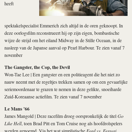
heeft
spektakelspecialist Emmerich zich altijd in de oren geknoopt. In
deze oorlogsfilm reconstrueert hij op zijn eigen, bombastische
wijze de strijd om het eiland Midway in de Stille Oceaan, in de
nasleep van de Japanse aanval op Pearl Harbour. Te zien vanaf 7
november
The Gangster, the Cop, the Devil
Won-Tae Lee | Een gangster en een politieagent die het niet zo
nauw neemt met de regeltjes trekken samen op om een gevaarlijke
seriemoordenaar te grazen te nemen in deze gelikte, snoeiharde
Zuid-Koreaanse actiefilm. Te zien vanaf 7 november
Le Mans ’66
James Mangold | Deze racefilm droeg oorspronkelijk de titel
Go
Like Hell
, toen Brad Pitt en Tom Cruise nog als hoofdrolspelers
werden genoemd. Via het wat simplistische
Ford vs. Ferrari