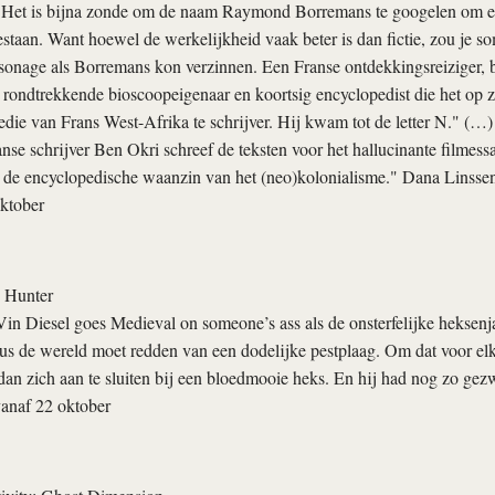
"Het is bijna zonde om de naam Raymond Borremans te googelen om er
bestaan. Want hoewel de werkelijkheid vaak beter is dan fictie, zou je s
sonage als Borremans kon verzinnen. Een Franse ontdekkingsreiziger, 
 rondtrekkende bioscoopeigenaar en koortsig encyclopedist die het op
edie van Frans West-Afrika te schrijver. Hij kwam tot de letter N." (
nse schrijver Ben Okri schreef de teksten voor het halluci­nante filmes
r de encyclopedische waanzin van het (neo)kolonialisme." Dana Linss
ktober
 Hunter
Vin Diesel goes Medieval on someone’s ass als de onsterfelijke heksenj
 de wereld moet redden van een dodelijke pestplaag. Om dat voor elkaa
dan zich aan te sluiten bij een bloedmooie heks. En hij had nog zo gezw
anaf 22 oktober