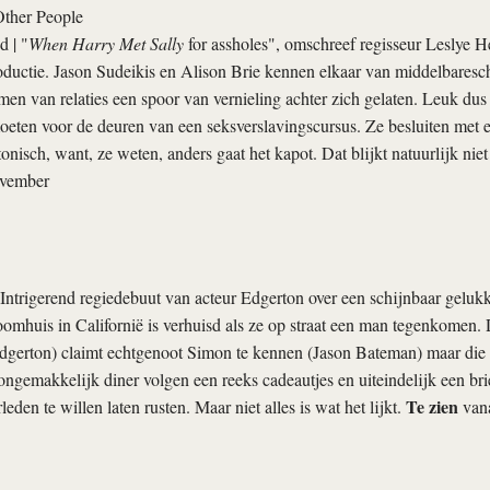
Other People
nd
| "
When Harry Met Sally
for assholes", omschreef regisseur Leslye 
roductie. Jason Sudeikis en Alison Brie kennen elkaar van middelbares
rmen van relaties een spoor van vernieling achter zich gelaten. Leuk dus
moeten voor de deuren van een seksverslavingscursus. Ze besluiten met 
tonisch, want, ze weten, anders gaat het kapot. Dat blijkt natuurlijk nie
ovember
 Intrigerend regiedebuut van acteur Edgerton over een schijnbaar gelukk
oomhuis in Californië is verhuisd als ze op straat een man tegenkomen.
dgerton) claimt echtgenoot Simon te kennen (Jason Bateman) maar die z
ngemakkelijk diner volgen een reeks cadeautjes en uiteindelijk een br
Te zien
rleden te willen laten rusten. Maar niet alles is wat het lijkt.
vana