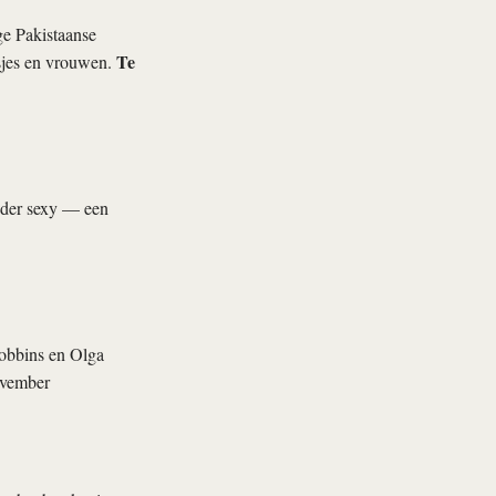
ge Pakistaanse
Te
sjes en vrouwen.
nder sexy — een
obbins en Olga
ovember