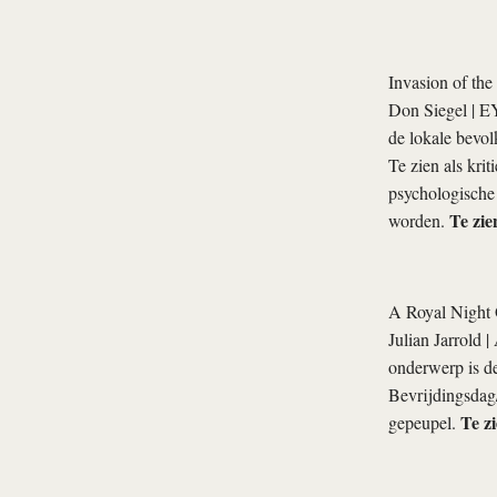
Invasion of th
Don Siegel
| EY
de lokale bevol
Te zien als kri
psychologische 
Te zie
worden.
A Royal Night
Julian Jarrold
| 
onderwerp is de
Bevrijdingsdag
Te z
gepeupel.