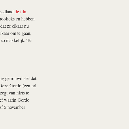
Headland
de film
choolseks en hebben
 dat ze elkaar nu
elkaar om te gaan,
Te
t zo makkelijk.
ig getrouwd stel dat
 Deze Gordo (een rol
egt van niets te
ief waarin Gordo
f 5 november