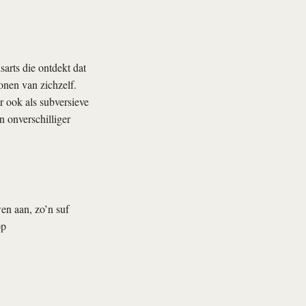
sarts die ontdekt dat
onen van zichzelf.
ook als sub­versieve
n onverschilliger
en aan, zo’n suf
op