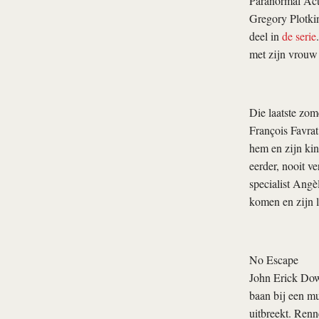
Paranormal Act
Gregory Plotki
deel in
de serie
met zijn vrouw
Die laatste zom
François Favrat
hem en zijn kin
eerder, nooit v
specialist Angè
komen en zijn l
No Escape
John Erick Do
baan bij een mu
uitbreekt. Ren