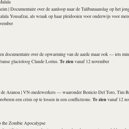
alala
heim
| Documentaire over de aanloop naar de Talibanaanslag op het jon
alala Yousafzai, als wraak op haar pleidooien voor onderwijs voor mei
ovember
en documentaire over de opwarming van de aarde maar ook — iets mi
Te zien
Franse glacioloog Claude Lorius.
vanaf 12 november
 de Aranoa
| VN-medewerkers — waaronder Benicio Del Toro, Tim R
Te zien
beren een crisis op te lossen in een conflictzone.
vanaf 12 n
o the Zombie Apocalypse