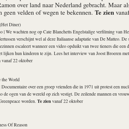
Ramon over land naar Nederland gebracht. Maar al
Te zien
in geen velden of wegen te bekennen.
vanaf
 (Het Diner)
eo
| We wachten nog op Cate Blanchetts Engelstalige verfilming van 
ertussen verschijnt wel al deze Italiaanse adaptatie van De Matteo. De
ezinnen escaleert wanneer een video opduikt van twee tieners die een
 lijken hun kinderen te zijn. Lees het interview van Joost Broeren met
n
vanaf 22 oktober
 the World
 Documentaire over een groep vrienden die in 1971 uit protest een nucl
 zo de ogen van de wereld op zich vestigt. De zeilende mannen en vro
Te zien
 Greenpeace worden.
vanaf 22 oktober
ess Of Reason