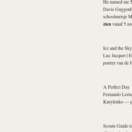
He named me M
Davis Guggen
schoolmeisje M
zien
vanaf 5 n
Ice and the Sky
Luc Jacquet
| E
portret van de 
A Perfect Day
Fernando León
Kurylenko — pro
Scouts Guide t