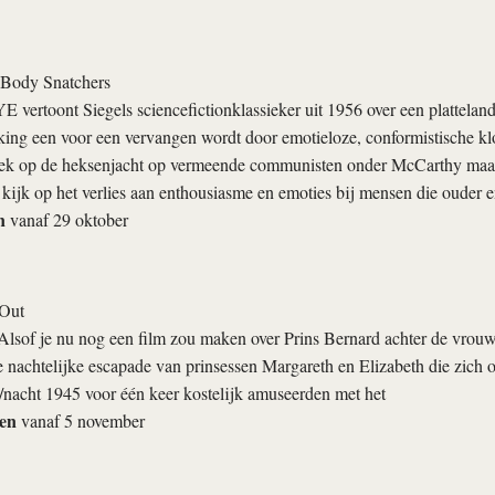
e Body Snatchers
E vertoont Siegels science­fictionklassieker uit 1956 over een platteland
king een voor een vervangen wordt door emotieloze, conformistische kl
tiek op de heksenjacht op vermeende communisten onder McCarthy maar 
kijk op het verlies aan enthousias­­me en emoties bij mensen die ouder e
n
vanaf 29 oktober
 Out
Alsof je nu nog een film zou maken over Prins Bernard achter de vrouw
 nachtelijke escapade van prinsessen Margareth en Elizabeth die zich 
/nacht 1945 voor één keer kostelijk amuseerden met het
ien
vanaf 5 november