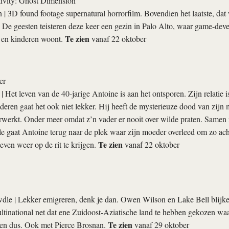
ivity: Ghost Dimension
n
| 3D found footage supernatural horrorfilm. Bovendien het laatste, dat
. De geesten teisteren deze keer een gezin in Palo Alto, waar game-de
Te zien
 en kinderen woont.
vanaf 22 oktober
er
| Het leven van de 40-jarige Antoine is aan het ontsporen. Zijn relatie i
deren gaat het ook niet lekker. Hij heeft de mysterieuze dood van zijn m
erwerkt. Onder meer omdat z’n vader er nooit over wilde praten. Samen 
le gaat Antoine terug naar de plek waar zijn moeder overleed om zo ach
Te zien
even weer op de rit te krijgen.
vanaf 22 oktober
wdle
| Lekker emigreren, denk je dan. Owen Wilson en Lake Bell blijk
ltinational net dat ene Zuidoost-Aziatische land te hebben gekozen wa
Te zien
nen dus. Ook met Pierce Brosnan.
vanaf 29 oktober