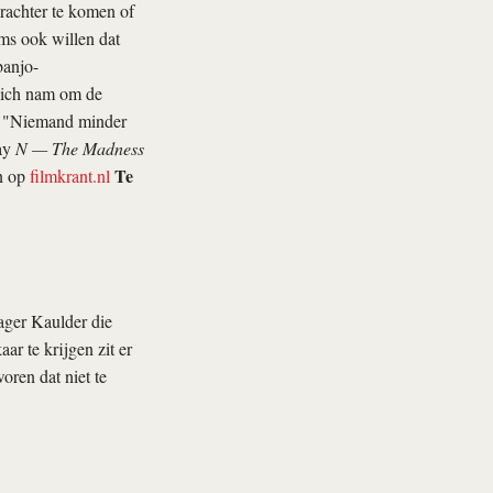
achter te komen of
oms ook willen dat
banjo-
 zich nam om de
…) "Niemand minder
say
N — The Madness
Te
en op
filmkrant.nl
ager Kaulder die
r te krijgen zit er
oren dat niet te