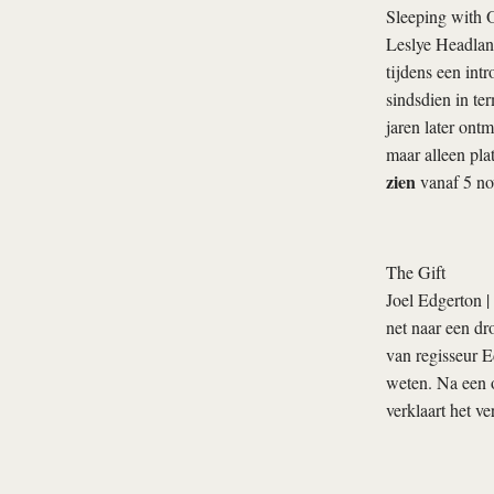
Sleeping with 
Leslye Headla
tijdens een int
sindsdien in te
jaren later ont
maar alleen pla
zien
vanaf 5 n
The Gift
Joel Edgerton
|
net naar een dr
van regisseur E
weten. Na een o
verklaart het ve