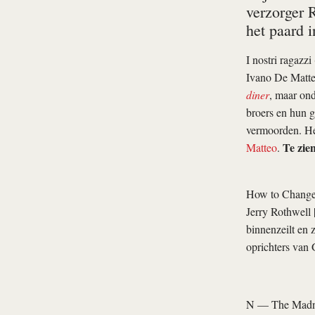
verzorger 
het paard 
I nostri ragazzi
Ivano De Matt
diner
, maar ond
broers en hun g
vermoorden. Het
Te zie
Matteo
.
How to Change
Jerry Rothwell
|
binnenzeilt en
oprichters van
N — The Madn