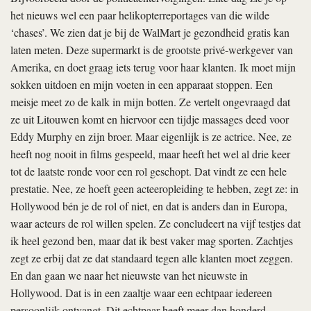
het nieuws wel een paar helikopterreportages van die wilde
‘chases’. We zien dat je bij de WalMart je gezondheid gratis kan
laten meten. Deze supermarkt is de grootste privé-werkgever van
Amerika, en doet graag iets terug voor haar klanten. Ik moet mijn
sokken uitdoen en mijn voeten in een apparaat stoppen. Een
meisje meet zo de kalk in mijn botten. Ze vertelt ongevraagd dat
ze uit Litouwen komt en hiervoor een tijdje massages deed voor
Eddy Murphy en zijn broer. Maar eigenlijk is ze actrice. Nee, ze
heeft nog nooit in films gespeeld, maar heeft het wel al drie keer
tot de laatste ronde voor een rol geschopt. Dat vindt ze een hele
prestatie. Nee, ze hoeft geen acteeropleiding te hebben, zegt ze: in
Hollywood bén je de rol of niet, en dat is anders dan in Europa,
waar acteurs de rol willen spelen. Ze concludeert na vijf testjes dat
ik heel gezond ben, maar dat ik best vaker mag sporten. Zachtjes
zegt ze erbij dat ze dat standaard tegen alle klanten moet zeggen.
En dan gaan we naar het nieuwste van het nieuwste in
Hollywood. Dat is in een zaaltje waar een echtpaar iedereen
persoonlijk ontvangt. Dit echtpaar heeft meer dan honderd