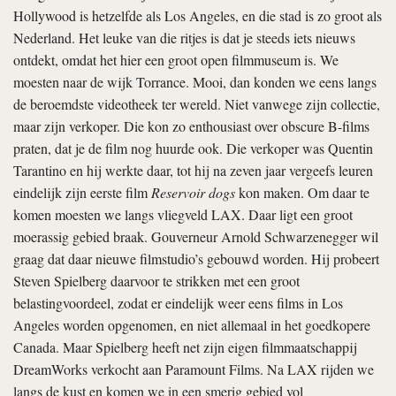
Hollywood is hetzelfde als Los Angeles, en die stad is zo groot als
Nederland. Het leuke van die ritjes is dat je steeds iets nieuws
ontdekt, omdat het hier een groot open filmmuseum is. We
moesten naar de wijk Torrance. Mooi, dan konden we eens langs
de beroemdste videotheek ter wereld. Niet vanwege zijn collectie,
maar zijn verkoper. Die kon zo enthousiast over obscure B-films
praten, dat je de film nog huurde ook. Die verkoper was Quentin
Tarantino en hij werkte daar, tot hij na zeven jaar vergeefs leuren
eindelijk zijn eerste film
Reservoir dogs
kon maken. Om daar te
komen moesten we langs vliegveld LAX. Daar ligt een groot
moerassig gebied braak. Gouverneur Arnold Schwarzenegger wil
graag dat daar nieuwe filmstudio’s gebouwd worden. Hij probeert
Steven Spielberg daarvoor te strikken met een groot
belastingvoordeel, zodat er eindelijk weer eens films in Los
Angeles worden opgenomen, en niet allemaal in het goedkopere
Canada. Maar Spielberg heeft net zijn eigen filmmaatschappij
DreamWorks verkocht aan Paramount Films. Na LAX rijden we
langs de kust en komen we in een smerig gebied vol