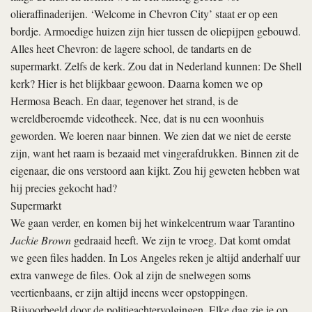
olieraffinaderijen. ‘Welcome in Chevron City’ staat er op een
bordje. Armoedige huizen zijn hier tussen de oliepijpen gebouwd.
Alles heet Chevron: de lagere school, de tandarts en de
supermarkt. Zelfs de kerk. Zou dat in Nederland kunnen: De Shell
kerk? Hier is het blijkbaar gewoon. Daarna komen we op
Hermosa Beach. En daar, tegenover het strand, is de
wereldberoemde videotheek. Nee, dat is nu een woonhuis
geworden. We loeren naar binnen. We zien dat we niet de eerste
zijn, want het raam is bezaaid met vingerafdrukken. Binnen zit de
eigenaar, die ons verstoord aan kijkt. Zou hij geweten hebben wat
hij precies gekocht had?
Supermarkt
We gaan verder, en komen bij het winkelcentrum waar Tarantino
Jackie Brown
gedraaid heeft. We zijn te vroeg. Dat komt omdat
we geen files hadden. In Los Angeles reken je altijd anderhalf uur
extra vanwege de files. Ook al zijn de snelwegen soms
veertienbaans, er zijn altijd ineens weer opstoppingen.
Bijvoorbeeld door de politieachtervolgingen. Elke dag zie je op