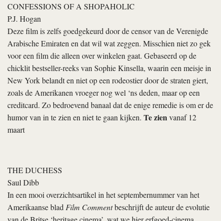
CONFESSIONS OF A SHOPAHOLIC
P.J. Hogan
Deze film is zelfs goedgekeurd door de censor van de Verenigde
Arabische Emiraten en dat wil wat zeggen. Misschien niet zo gek
voor een film die alleen over winkelen gaat. Gebaseerd op de
chicklit bestseller-reeks van Sophie Kinsella, waarin een meisje in
New York belandt en niet op een rodeostier door de straten giert,
zoals de Amerikanen vroeger nog wel ‘ns deden, maar op een
creditcard. Zo bedroevend banaal dat de enige remedie is om er de
Te zien
humor van in te zien en niet te gaan kijken.
vanaf 12
maart
THE DUCHESS
Saul Dibb
In een mooi overzichtsartikel in het septembernummer van het
Amerikaanse blad
Film Comment
beschrijft de auteur de evolutie
van de Britse ‘heritage cinema’, wat we hier erfgoed-cinema