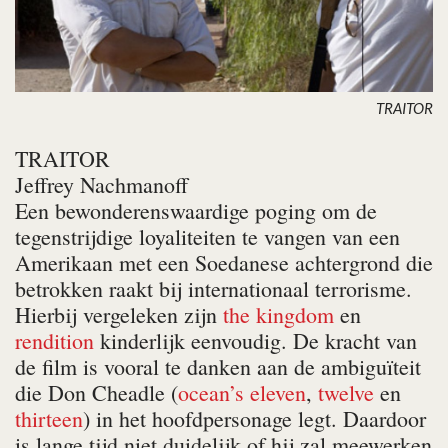
TRAITOR
TRAITOR
Jeffrey Nachmanoff
Een bewonderenswaardige poging om de
tegenstrijdige loyaliteiten te vangen van een
Amerikaan met een Soedanese achtergrond die
betrokken raakt bij internationaal terrorisme.
Hierbij vergeleken zijn
the kingdom
en
rendition
kinderlijk eenvoudig. De kracht van
de film is vooral te danken aan de ambiguïteit
die Don Cheadle (
ocean’s eleven
,
twelve
en
thirteen
) in het hoofdpersonage legt. Daardoor
is lange tijd niet duidelijk of hij zal meewerken