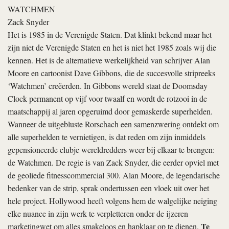
WATCHMEN
Zack Snyder
Het is 1985 in de Verenigde Staten. Dat klinkt bekend maar het
zijn niet de Verenigde Staten en het is niet het 1985 zoals wij die
kennen. Het is de alternatieve werkelijkheid van schrijver Alan
Moore en cartoonist Dave Gibbons, die de succesvolle stripreeks
‘Watchmen’ creëerden. In Gibbons wereld staat de Doomsday
Clock permanent op vijf voor twaalf en wordt de rotzooi in de
maatschappij al jaren opgeruimd door gemaskerde superhelden.
Wanneer de uitgebluste Rorschach een samenzwering ontdekt om
alle superhelden te vernietigen, is dat reden om zijn inmiddels
gepensioneerde clubje wereldredders weer bij elkaar te brengen:
de Watchmen. De regie is van Zack Snyder, die eerder opviel met
de geoliede fitnesscommercial 300. Alan Moore, de legendarische
bedenker van de strip, sprak ondertussen een vloek uit over het
hele project. Hollywood heeft volgens hem de walgelijke neiging
elke nuance in zijn werk te verpletteren onder de ijzeren
Te
marketingwet om alles smakeloos en hapklaar op te dienen.