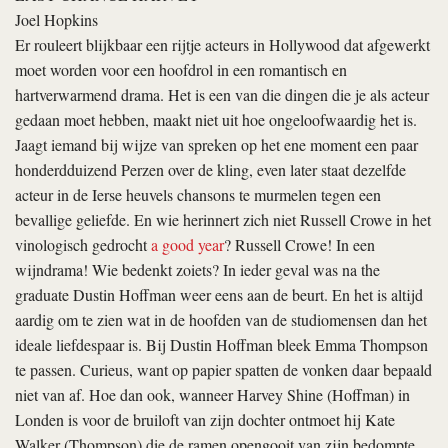
Joel Hopkins
Er rouleert blijkbaar een rijtje acteurs in Hollywood dat afgewerkt
moet worden voor een hoofdrol in een romantisch en
hartverwarmend drama. Het is een van die dingen die je als acteur
gedaan moet hebben, maakt niet uit hoe ongeloofwaardig het is.
Jaagt iemand bij wijze van spreken op het ene moment een paar
honderdduizend Perzen over de kling, even later staat dezelfde
acteur in de Ierse heuvels chansons te murmelen tegen een
bevallige geliefde. En wie herinnert zich niet Russell Crowe in het
vinologisch gedrocht
a good year
? Russell Crowe! In een
wijndrama! Wie bedenkt zoiets? In ieder geval was na
the
graduate
Dustin Hoffman weer eens aan de beurt. En het is altijd
aardig om te zien wat in de hoofden van de studiomensen dan het
ideale liefdespaar is. Bij Dustin Hoffman bleek Emma Thompson
te passen. Curieus, want op papier spatten de vonken daar bepaald
niet van af. Hoe dan ook, wanneer Harvey Shine (Hoffman) in
Londen is voor de bruiloft van zijn dochter ontmoet hij Kate
Walker (Thompson) die de ramen opengooit van zijn bedompte