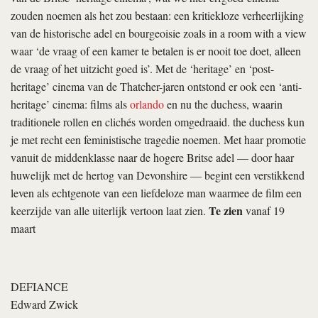
zouden noemen als het zou bestaan: een kritiekloze verheerlijking
van de historische adel en bourgeoisie zoals in
a room with a view
waar ‘de vraag of een kamer te betalen is er nooit toe doet, alleen
de vraag of het uitzicht goed is’. Met de ‘heritage’ en ‘post-
heritage’ cinema van de Thatcher-jaren ontstond er ook een ‘anti-
heritage’ cinema: films als
orlando
en nu
the duchess
, waarin
traditionele rollen en clichés worden omgedraaid.
the duchess
kun
je met recht een feministische tragedie noemen. Met haar promotie
vanuit de middenklasse naar de hogere Britse adel — door haar
huwelijk met de hertog van Devonshire — begint een verstikkend
leven als echtgenote van een liefdeloze man waarmee de film een
Te zien
keerzijde van alle uiterlijk vertoon laat zien.
vanaf 19
maart
DEFIANCE
Edward Zwick