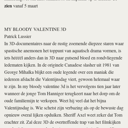
zien
vanaf 5 maart
MY BLOODY VALENTINE 3D
Patrick Lussier
In 3D-documentaires naar de rustig zoemende diepzee staren waar
spastische anemonen het toppunt van aquatisch drama vormen, is
iets héééél anders dan in 3D naar gutsend bloed en rondvliegende
ledematen kijken. In de originele Canadese slasher uit 1981 van
George Mihalka blijkt een oude legende over een maniak die
iedereen afslacht die Valentijnsdag viert, gewoon helemaal waar
te zijn. In
my bloody valentine 3d
is het vervolgens tien jaar later
wanneer de jonge Tom Hanniger terugkeert naar het dorp om de
oude familiemijn te verkopen. Weet hij veel dat het bijna
Valentijnsdag is. Wie schetst zijn verbazing als op de bewuste dag
opnieuw overal lijken opduiken. Sheriff Axel weet zeker dat Tom
erachter zit. Zal deze 3D de overtreffende trap van het filmkijken