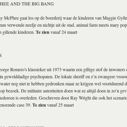
HEE AND THE BIG BANG
y McPhee gaat los op de boerderij waar de kinderen van Maggie Gylle
hun verwende neefje en nichtje uit de stad.
animal farm
meets
mary pop
Te zien
n gillende kinderen.
vanaf 24 maart
S
ge Romero’s klassieker uit 1973 waarin een giftige stof de inwoners e
in gewelddadige psychopaten. De lokale sheriff en z’n zwangere vrouw
water nog niet te hebben gedronken maar ze krijgen wel voortdurend d
p bezoek. De militaire autoriteiten doen wat ze altijd doen in zo’n geva
iedereen is overleden. Geschreven door Ray Wright die ook het scenar
Te zien
 genoemde
case 39
.
vanaf 25 maart