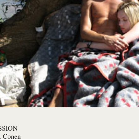
SSION
l Conen