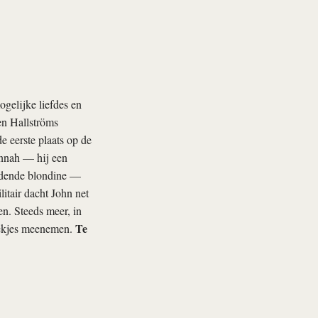
gelijke liefdes en
en Hallströms
 eerste plaats op de
annah — hij een
jdende blondine —
itair dacht John net
en. Steeds meer, in
Te
doekjes meenemen.