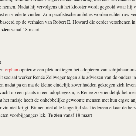
 nemen. Nadat hij vervolgens uit het klooster wordt gegooid waar hij ver
st en vrede te vinden. Zijn pacifistische ambities worden echter ruw ve
aseerd op de verhalen van Robert E. Howard die eerder verschenen in he
 zien
vanaf 18 maart
t
en
orphan
opnieuw een pleidooi tegen het adopteren van schijnbaar ons
t sociaal werker Renée Zellweger tegen alle adviezen van de ouders in
oven nadat pa en ma de kleine eindelijk zover hadden gekregen zich levend
 wacht op een plaats in een adoptiegezin, is Renée zo vriendelijk het mei
t het meisje heeft de onhebbelijke gewoonte mensen met hun ergste ang
zin niet krijgt. Binnen niet al te lange tijd slaat iedereen elkaar de he
Te zien
ecten voorbijgangers lek.
vanaf 18 maart