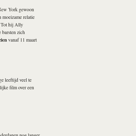
 New York gewoon
en moeizame relatie
 Tot hij Ally
 barsten zich
zien
vanaf 11 maart
 leeftijd veel te
ijke film over een
nderdanen nog langer