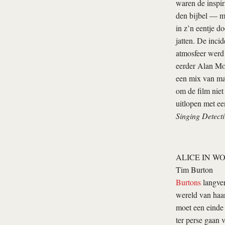
waren de inspi
den bijbel — mo
in z’n eentje d
jatten. De inci
atmosfeer werd 
eerder Alan M
een mix van
ma
om de film niet
uitlopen met e
Singing Detecti
ALICE IN 
Tim Burton
Burtons
langver
wereld van haa
moet een einde
ter perse gaan 