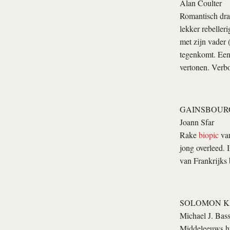
Alan Coulter
Romantisch dram
lekker rebeller
met zijn vader 
tegenkomt. Een 
vertonen. Verb
GAINSBOURG
Joann Sfar
Rake
biopic
van
jong overleed. 
van Frankrijks
SOLOMON K
Michael J. Bass
Middeleeuws hu