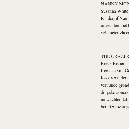
NANNY MCP
Susanna White
Kinderjuf Nann
uitvechten met 
vol koeienvla e
THE CRAZIE
Breck Eisner
Remake van Geor
Iowa verandert 
vervuilde grond
dorpsbewoners o
en wachten tot 
het hierboven