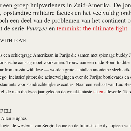
 een groep hulpverleners in Zuid-Amerika. De jon
 opstandige militaire facties en het veelvuldig ont
och een deel van de problemen van het continent o
Vuurzee
t de serie
en
temmink: the ultimate fight
.
 WITH LOVE
als een schietgrage Amerikaan in Parijs die samen met spionage buddy 
oristische aanslag moet voorkomen. Trouw aan een oude Bond-traditie 
aar
from russia with love
— worden grote aantallen anonieme slechterik
ego. Inclusief pittoreske achtervolgingen over de Parijse boulevards en c
staurants voor standrechtelijke executies. Naar een verhaal van Luc Be
Te 
el, de man die twee jaar geleden de wraakfantasie
taken
afleverde.
F ELI
 Allen Hughes
ogie, de westerns van Sergio Leone en de futuristische dystopieën van