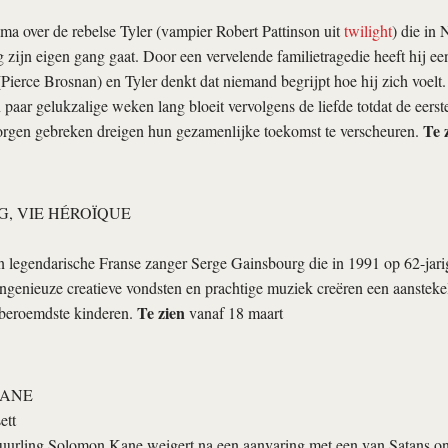
a over de rebelse Tyler (vampier Robert Pattinson uit
twilight
) die in
ig zijn eigen gang gaat. Door een vervelende familietragedie heeft hij e
(Pierce Brosnan) en Tyler denkt dat niemand begrijpt hoe hij zich voelt.
paar gelukzalige weken lang bloeit vervolgens de liefde totdat de eerste
Te 
orgen gebreken dreigen hun gezamenlijke toekomst te verscheuren.
, VIE HÉROÏQUE
 legendarische Franse zanger Serge Gainsbourg die in 1991 op 62-jarige
Ingenieuze creatieve vondsten en prachtige muziek creëren een aanstekel
Te zien
 beroemdste kinderen.
vanaf 18 maart
ANE
ett
urling Solomon Kane weigert na een aanvaring met een van Satans o