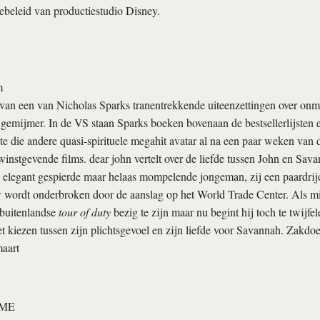
sebeleid van productiestudio Disney.
m
van een van Nicholas Sparks tranentrekkende uiteenzettingen over onmo
l gemijmer. In de VS staan Sparks boeken bovenaan de bestsellerlijsten 
tte die andere quasi-spirituele megahit
avatar
al na een paar weken van de
 winstgevende films.
dear john
vertelt over de liefde tussen John en Sav
 elegant gespierde maar helaas mompelende jongeman, zij een paardri
 wordt onderbroken door de aanslag op het World Trade Center. Als mil
e buitenlandse
tour of duty
bezig te zijn maar nu begint hij toch te twijfel
oet kiezen tussen zijn plichtsgevoel en zijn liefde voor Savannah. Zak
aart
ME