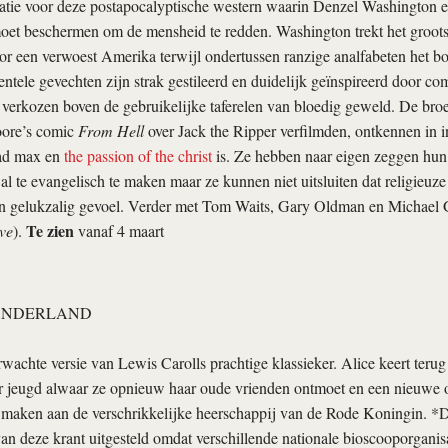
ratie voor deze postapocalyptische western waarin Denzel Washington 
et beschermen om de mensheid te redden. Washington trekt het grootst
oor een verwoest Amerika terwijl ondertussen ranzige analfabeten het b
dentele gevechten zijn strak gestileerd en duidelijk geïnspireerd door co
verkozen boven de gebruikelijke taferelen van bloedig geweld. De broe
oore’s comic
From Hell
over Jack the Ripper verfilmden, ontkennen in i
d max
en
the passion of the christ
is. Ze hebben naar eigen zeggen hun
 al te evangelisch te maken maar ze kunnen niet uitsluiten dat religieuze
en gelukzalig gevoel. Verder met Tom Waits, Gary Oldman en Michael
Te zien
ve
).
vanaf 4 maart
WONDERLAND
wachte versie van Lewis Carolls prachtige klassieker. Alice keert teru
r jeugd alwaar ze opnieuw haar oude vrienden ontmoet en een nieuwe op
 maken aan de verschrikkelijke heerschappij van de Rode Koningin. *D
van deze krant uitgesteld omdat verschillende nationale bioscooporganisa