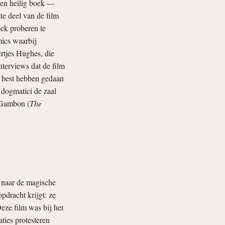
een heilig boek —
e deel van de film
oek proberen te
mics waarbij
rtjes Hughes, die
nterviews dat de film
 best hebben gedaan
 dogmatici de zaal
 Gambon (
The
g naar de magische
dracht krijgt: ze
eze film was bij het
ties protesteren