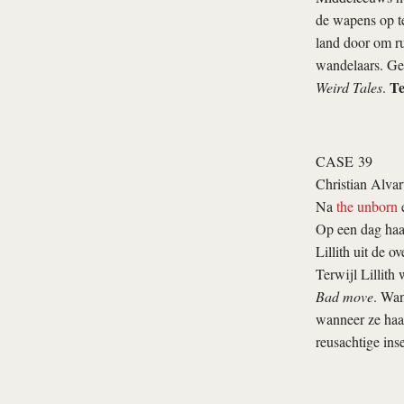
de wapens op te
land door om ru
wandelaars. Geb
Te
Weird Tales
.
CASE 39
Christian Alvar
Na
the unborn
Op een dag haal
Lillith uit de 
Terwijl Lillith
Bad move
. Wan
wanneer ze haar 
reusachtige ins