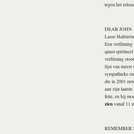
tegen het relea
DEAR JOHN
Lasse Hallströ
Een verfilming 
quasi-spirituee
verfilming stoo
lijst van meest
sympathieke en
die in 2001 ruw
aan zijn laatst
feite, en hij m
zien
vanaf 11 m
REMEMBER 