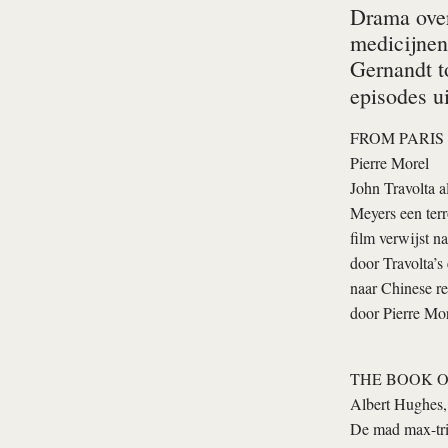
Drama over
medicijnen,
Gernandt t
episodes ui
FROM PARIS
Pierre Morel
John Travolta 
Meyers een terr
film verwijst n
door Travolta’s 
naar Chinese re
door Pierre Mor
THE BOOK O
Albert Hughes,
De mad max-tril