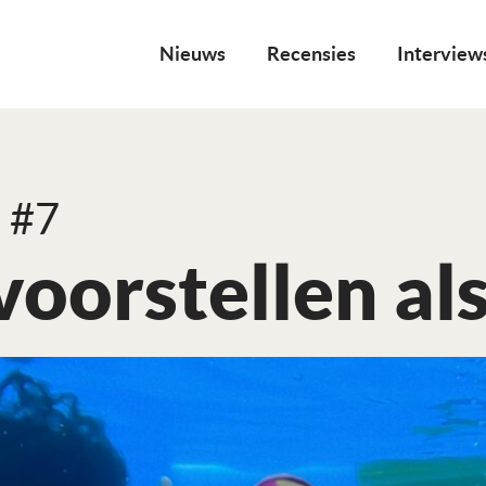
Nieuws
Recensies
Interview
 #7
voorstellen al