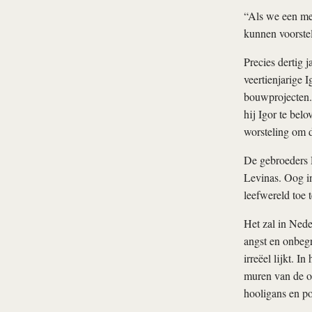
“Als we een me
kunnen voorstel
Precies dertig 
veertienjarige 
bouwprojecten.
hij Igor te bel
worsteling om d
De gebroeders 
Levinas. Oog in
leefwereld toe 
Het zal in Nede
angst en onbeg
irreëel lijkt. 
muren van de op
hooligans en po