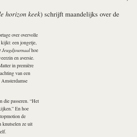
e horizon keek
) schrijft maandelijks over de
rtage over overvolle
kijkt: een jongetje,
 Jeugdjournaal
hoe
eerzin en aversie.
atter in première
wachting van een
de Amsterdamse
n die passeren. “Het
kijken.” En hoe
 stopmotion de
knutselen ze uit
elf.