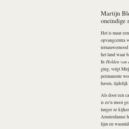
Martijn Bl
oneindige 
Het is maar een
opvangcentra vo
ternauwernood o
het land waar h
In
Helden van 
ging, volgt Mir
permanente won
haven, tijdelij
Als door een ca
is zo’n mooi ge
langer ze kijke
Amsterdamse ha
lijm en wasmidd