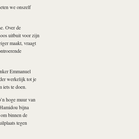
eten we onszelf
e. Over de
oos uitbuit voor zijn
iger maakt, vraagt
ontroerende
denker Emmanuel
r werkelijk tot je
 iets te doen.
zo’n hoge muur van
 Hamidou bijna
an om binnen de
ilplaats tegen