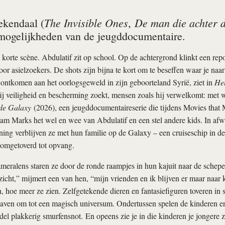
The Invisible Ones
De man die achter d
ekendaal (
,
mogelijkheden van de jeugddocumentaire.
 korte scène. Abdulatif zit op school. Op de achtergrond klinkt een repo
or asielzoekers. De shots zijn bijna te kort om te beseffen waar je naar 
ntkomen aan het oorlogsgeweld in zijn geboorteland Syrië, ziet in
Het
ij veiligheid en bescherming zoekt, mensen zoals hij verwelkomt: met w
de Galaxy
(2026), een jeugddocumentaireserie die tijdens Movies that M
jam Marks het wel en wee van Abdulatif en een stel andere kids. In af
ing verblijven ze met hun familie op de Galaxy – een cruiseschip in 
k omgetoverd tot opvang.
meralens staren ze door de ronde raampjes in hun kajuit naar de schepe
zicht,” mijmert een van hen, “mijn vrienden en ik blijven er maar naar 
n, hoe meer ze zien. Zelfgetekende dieren en fantasiefiguren toveren in
ven om tot een magisch universum. Ondertussen spelen de kinderen en 
el plakkerig smurfensnot. En opeens zie je in die kinderen je jongere z