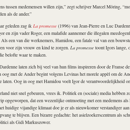
ns tussen medemensen willen zijn,” zegt schrijver Marcel Möring, “mo
len als de ander.”
jaar geleden zag ik
La promesse
(1996) van Jean-Pierre en Luc Dardenn
Igor en zijn vader Roger, een malafide aannemer die illegalen meedogenl
 Als een van die werknemers, Hamidou, een fatale val van een bouwste
oven voor zijn vrouw en kind te zorgen.
La promesse
toont Igors lange, 
ie belofte waar te maken.
Dardenne laten zich bij veel van hun films inspireren door de Franse 
 oog met de Ander begint volgens Levinas het morele appèl om de Ande
te laten. Oog in oog met Hamidou voelt Igor de verantwoordelijkheid om
rland niet snel gebeuren, vrees ik. Politiek en (sociale) media hebben 
rip opgeworpen, dat een wezenlijke ontmoeting met een medemens als
In het huidige vijandige klimaat doe je er als nieuwkomer verstandiger a
vang te blijven. Een bizarre gedachte: het asielzoekerscentrum als schu
litici als Gidi Markuszower.