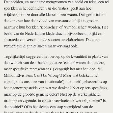
Dat beelden, en met name mengvormen van beeld en tekst, een rol
speelden in het definiëren van die ‘naties’ geeft aan hoe
wijdverspreid ze door alle klassen heen waren. Dat geeft stof tot
denken over hoe de invloed van massamedia lijkt te groeien
naarmate hun beelden ‘iconischer’ of ‘symbolischer’ worden. Het
beeld van de Nederlandse klederdracht bijvoorbeeld, blijkt een
abstractie van verschillende soorten streekdrachten. De kopie
vermenigvuldigt niet alleen maar vervaagt ook.
Tegelijkertijd suggereert het beroep op de kwantiteit in plaats van
de kwaliteit van de afbeelding dat ze ‘echter’ waren dan andere,
meer specifieke representaties. (Vergelijk het met het idee ‘50
Million Elvis Fans Can’t be Wrong’.) Maar wat betekent het
eigenlijk als ons idee van (‘nationale’) ‘identiteit’ gebaseerd is op
het tegenovergestelde van wat we denken? Niet op iets specifieks,
maar op de grootste gemene deler? Niet op de werkelijkheid,
maar op vervagende, in elkaar overvloeiende werkelijkheden? Is
dat positief? Of is het slechts een stap verwijderd van de
kanttekeningen die de Duitse filosofen Walter Benjamin en