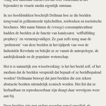
bijzonder) in visuele media eigenlijk ontstaan.
In zes hoofdstukken beschrijft Dellman hoe ze die beelden
terugvond in geïllustreerde tijdschriften, reisboeken en toeristische
brochures. Met name binnen de (vroege) consumptiecultuur
hadden de beelden al de functie van katalysator, ‘selffulfilling
prophecy’ en vermenigvuldiger. Ze gaat zelfs terug naar de
‘prehistorie’ van deze beelden in het tijdperk van voor de
Industriële Revolutie en bekijkt ze ze vanuit de antropologie, de
aardrijkskunde en de populaire wetenschap.
Het is is natuurlijk een wisselwerking: is het het beeld zelf, of het
medium dat de beelden verspreidt dat bepaalt of ze beeldbepalend
worden? Dellmann betoogt dat juist beelden die een zekere
abstractie bezitten uiteindelijk iconisch worden. Het feit dat ze
herhaalbaar en reproduceerbaar zijn draagt daar vervolgens weer
aan bij.
Deze beelden zijn met andere woorden zowel specifiek als