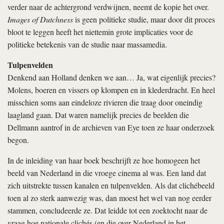
verder naar de achtergrond verdwijnen, neemt de kopie het over.
Images of Dutchness
is geen politieke studie, maar door dit proces
bloot te leggen heeft het niettemin grote implicaties voor de
politieke betekenis van de studie naar massamedia.
Tulpenvelden
Denkend aan Holland denken we aan… Ja, wat eigenlijk precies?
Molens, boeren en vissers op klompen en in klederdracht. En heel
misschien soms aan eindeloze rivieren die traag door oneindig
laagland gaan. Dat waren namelijk precies de beelden die
Dellmann aantrof in de archieven van Eye toen ze haar onderzoek
begon.
In de inleiding van haar boek beschrijft ze hoe homogeen het
beeld van Nederland in die vroege cinema al was. Een land dat
zich uitstrekte tussen kanalen en tulpenvelden. Als dat clichébeeld
toen al zo sterk aanwezig was, dan moest het wel van nog eerder
stammen, concludeerde ze. Dat leidde tot een zoektocht naar de
vraag hoe nationale clichés (en die over Nederland in het