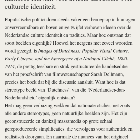
culturele identiteit.
Populistische politici doen steeds vaker een beroep op in hun ogen
onvervreemdbare en boven enige twijfel verheven ideeën over de
Nederlandse culture identiteit en tradities. Maar hoe ontstaan dat
soort beelden eigenlijk? Hoewel het nergens met zoveel woorden
wordt gezegd, is
Images of Dutchness: Popular Visual Culture,
Early Cinema, and the Emergence of a Natio­nal Cliché, 1800-
1914
, de prettig leesbare en strak gestructureerde handelseditie
van het proefschrift van filmwetenschapper Sarah Dellmann,
precies het boek dat bij die discussie aansluit. Want hoe is dat
stereotype beeld van ‘Dutchness’, van die ‘Nederlandser-dan-
Nederlandsheid’ eigenlijk ontstaan?
Het mag geen verbazing wekken dat nationale clichés, net zoals
alle andere stereotypes, geen natuurlijke beelden zijn. Het zijn
geconstrueerde en dankzij massamedia op grote schaal
gereproduceerde simplificaties, die vervolgens voor authentiek en
realistisch doorgaan. En naarmate de nuances van het origineel