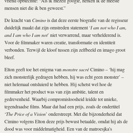
vriend opbiechtte: “Als ik mezelf google, herken ik de meeste
mensen niet die ik ben geweest.”
De kracht van
Cimino
is dat deze eerste biografie van de regisseur
duidelijk maakt dat zijn omstreden statement ‘
I am not who I am,
and I am who I am not
’ niet verwarrend, maar verhelderend is.
Voor de filmmaker waren creatie, transformatie en identiteit
verbonden. Terwijl de kloof tussen zijn zelfbeeld en imago groot
bleef.
Elton geeft toe het enigma van
monstre sacré
Cimino – ‘hij mag
zich monsterlijk gedragen hebben, hij was echt geen monster’ –
niet helemaal ontsluierd te hebben. Hij schetst wel hoe de
filmmaker het product was van zijn ambitie, talent en
gedrevenheid. Waarbij compromisloosheid leidde tot unieke,
tegendraadse films. Maar dat had een prijs, zoals de ondertitel
‘
The Price of a Vision
’ onderstreept. Met die bijzonderheid dat
Cimino volgens Elton deze prijs bewust betaalde, omdat hij als de
dood was voor middelmatigheid. Een van de matroesjka’s