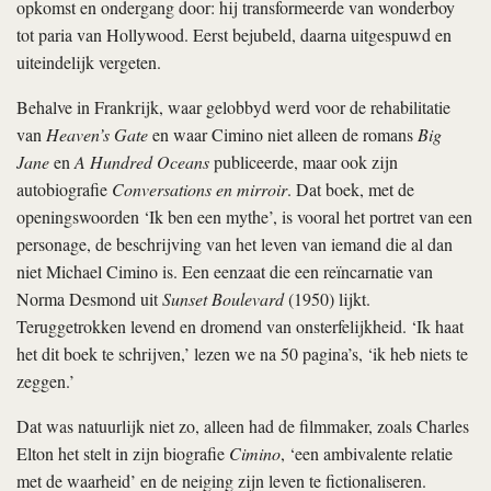
opkomst en ondergang door: hij transformeerde van wonderboy
tot paria van Hollywood. Eerst bejubeld, daarna uitgespuwd en
uiteindelijk vergeten.
Behalve in Frankrijk, waar gelobbyd werd voor de rehabilitatie
van
Heaven’s Gate
en waar Cimino niet alleen de romans
Big
Jane
en
A Hundred Oceans
publiceerde, maar ook zijn
autobiografie
Conversations en mirroir
. Dat boek, met de
openingswoorden ‘Ik ben een mythe’, is vooral het portret van een
personage, de beschrijving van het leven van iemand die al dan
niet Michael Cimino is. Een eenzaat die een reïncarnatie van
Norma Desmond uit
Sunset Boulevard
(1950) lijkt.
Teruggetrokken levend en dromend van onsterfelijkheid. ‘Ik haat
het dit boek te schrijven,’ lezen we na 50 pagina’s, ‘ik heb niets te
zeggen.’
Dat was natuurlijk niet zo, alleen had de filmmaker, zoals Charles
Elton het stelt in zijn biografie
Cimino
, ‘een ambivalente relatie
met de waarheid’ en de neiging zijn leven te fictionaliseren.