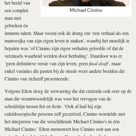
het beeld van
een complex
Michael Cimino
man met
gebreken én
immens talent. Maar vooral ook de drang om ‘een verhaal als een
matroesjka van zijn eigen leven te maken’, waarbij het moeilijk te
bepalen was ‘of Cimino zijn eigen verhalen geloofde of dat de
verzinsels waarheid werden door herhaling’. Daardoor was er
‘geen definitieve versie van zijn leven, geen
final draft
’, maar
enkel variaties die pasten bij de steeds weer andere beelden die
Cimino van zichzelf presenteerde.
Volgens Elton sloeg de verwarring die dat creëerde ook over op de
man die verantwoordelijk was voor het vervagen van de
scheidslijn tussen feit en fictie. ‘Ook al had hij zijn
caleidoscopische persona zelf gecreëerd, Cimino worstelde met
het integreren van die verschillende Michael Cimino’s in één
Michael Cimino.’ Elton memoreert hoe Cimino ooit aan een