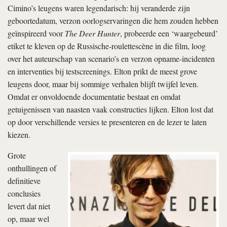
Cimino’s leugens waren legendarisch: hij veranderde zijn
geboortedatum, verzon oorlogservaringen die hem zouden hebben
geïnspireerd voor
The Deer Hunter
, probeerde een ‘waargebeurd’
etiket te kleven op de Russische-roulettescène in die film, loog
over het auteurschap van scenario’s en verzon opname-incidenten
en interventies bij testscreenings. Elton prikt de meest grove
leugens door, maar bij sommige verhalen blijft twijfel leven.
Omdat er onvoldoende documentatie bestaat en omdat
getuigenissen van naasten vaak constructies lijken. Elton lost dat
op door verschillende versies te presenteren en de lezer te laten
kiezen.
Grote
onthullingen of
definitieve
conclusies
levert dat niet
op, maar wel