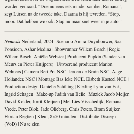
worden gedraaid. “Doe nu eens iets minder somber, Romana”,
zegt Lürsen na de tweede take. Daarna is hij tevreden. “Stop,
mooi. Dat hebben we ook. Stap nu maar snel weer in je auto.”
Nemesis
Nederland, 2024 | Scenario Amira Duynhouwer, Saar
Ponsioen, Ashar Medina | Showrunner Willem Bosch | Regie
Willem Bosch, Aniëlle Webster | Producent Pupkin (Sander van
Meurs en Pieter Kuijpers) | Uitvoerend producent Marion
Welmers | Camera Bert Pot NSC, Jeroen de Bruin NSC, Aage
Hollander, NSC | Montage Bas Icke NCE, Elsbeth Kasteel NCE |
Production design Danielle Schilling | Kleding Lynn van Eck,
Ingrid Schagen | Make-up Judith van Belle | Muziek Jacob Meijer,
David Kolder, Jorrit Kleijnen | Met Lies Visschedijk, Romana
Vrede, Peter Blok, Jade Olieberg, Chris Peters, Bram Suijker,
Florian Regtien | Kleur, 8×50 minuten | Distributie Disney+
(VoD) | Nu te zien