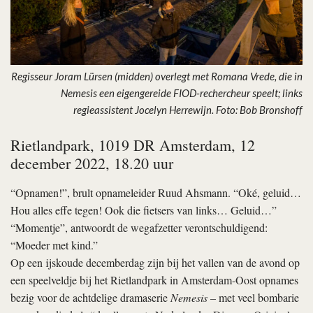
Regisseur Joram Lürsen (midden) overlegt met Romana Vrede, die in
Nemesis een eigengereide FIOD-rechercheur speelt; links
regieassistent Jocelyn Herrewijn. Foto: Bob Bronshoff
Rietlandpark, 1019 DR Amsterdam, 12
december 2022, 18.20 uur
“Opnamen!”, brult opnameleider Ruud Ahsmann. “Oké, geluid…
Hou alles effe tegen! Ook die fietsers van links… Geluid…”
“Momentje”, antwoordt de wegafzetter verontschuldigend:
“Moeder met kind.”
Op een ijskoude decemberdag zijn bij het vallen van de avond op
een speelveldje bij het Rietlandpark in Amsterdam-Oost opnames
bezig voor de achtdelige dramaserie
Nemesis
– met veel bombarie