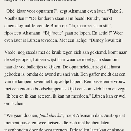
“Oké, klaar voor opnamen?”, zegt Ahsmann even later. “Take 2.
Voetballen!” “De kinderen staan al in beeld, Ruud”, merkt
cinematograaf Jeroen de Bruin op. “Ja, maar ze staan stil”,
riposteert Ahsmann. “Bij ‘actie’ gaan ze lopen. En actie!!” Weer
even later is Lürsen tevreden. Met een lachje: “Disney-­kwaliteit!”
Vrede, nog steeds met de kruik tegen zich aan geklemd, komt naar
de set gelopen; Lürsen wijst haar waar ze moet gaan staan om
naar de voetballertjes te kijken. De opnameleider zegt dat haast
geboden is, omdat de avond nu snel valt. Een gaffer meldt dat een
van de lampen boven het trapveldje hapert. Een passerende vrouw
met een enorme boodschappentas kijkt eens om zich heen en zegt:
“Ik ben er, ik kan acteren, ik kan nu meedoen.” Lürsen kan er wel
om lachen.
“We gaan draaien,
final checks
”, roept Ahsmann dan. Juist op dat
moment passeren twee fietsers, die zich niet hebben laten
tegenhouden door de wegafzetters. Drie tellen later kan er alsnog