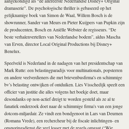
aangekondigd als “de allereerste Nederlandse Disney+ Original
dramaserie”. De psychologische thriller is gebaseerd op het
gelijknamige boek van Simon de Waal, Willem Bosch is de
showrunner, Sander van Meurs en Pieter Kuijpers van Pupkin zijn
de producenten, Bosch en Aniëlle Webster de regisseurs. “De
beste verhalenvertellers van Nederlandse bodem”, aldus Mascha
van Erven, director Local Original Productions bij Disney+
Benelux.
Speelveld is Nederland in de nadagen van het presidentschap van
Mark Rutte: een belastingparadijs voor multinationals, popsterren
en andere veelverdieners die met brievenbusfirma’s en schimmige
bv’s belasting ontwijken of ontduiken. Lies Visschedijk speelt een
officier van justitie die alles volgens het boekje doet, maar
desondanks op non-actief dreigt te worden gesteld als ze al te
fanatiek onderzoek doet naar de schimmige firma’s van een jonge
dotcom-miljardair. Ze vindt een bondgenoot in Lars van Deurnen
(Romana Vrede), een rechercheur bij de fiscale inlichtingen- en
opsporingsdienst die veel losser met de regels omgaat (“Wie