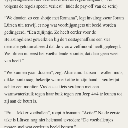
volgens de regels speelt, verliest”, luidt de pay-off van de serie).
“We draaien zo een shotje met Romana”, legt invalregisseur Joram
Lürsen uit, terwijl er nog wat voorbijgangers uit beeld worden
gedirigeerd. “Een zijlijntje. Ze heeft eerder voor de
Belastingdienst gewerkt en bij de Toeslagenaffaire een stel
dermate getraumatiseerd dat de vrouw zelfmoord heeft gepleegd.
We filmen nu eerst het voetballende zoontje, dat daar geen weet
van heeft.”
“We kunnen gaan draaien”, zegt Ahsmann. Lürsen – wollen muts,
dikke bontkraag, bekertje warme koffie in zijn hand – verdwijnt
achter een monitor. Vrede staat iets verderop met een
warmwaterkruik tegen haar buik tegen een Jeep 4×4 te leunen tot
zij aan de beurt is.
“En… lekker voetballen”, roept Ahsmann. “Actie!” Na de eerste
take is Lürsen nog niet helemaal tevreden: “De voetballertjes
mogen wel wat eerder in beeld komen.”