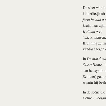
De sfeer wordt 
kinderliedje ui
farm he had a 
kruin naar zijn
Holland
wel.
“Lieve mensen, 
Bruijning zet 
vandaag tegen d
In
De matchma
Sweet Home
, 
aan het syndroo
Schluter) gaan 
waarin hij beel
In de scène di
Celine (Georgin