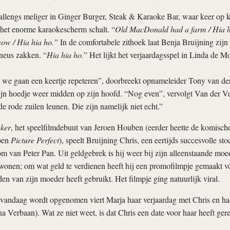
allengs meliger in Ginger Burger, Steak & Karaoke Bar, waar keer op k
t het enorme karaokescherm schalt. “
Old MacDonald had a farm / Hia hi
cow / Hia hia ho.”
In de comfortabele zithoek laat Benja Bruijning zijn 
 neus zakken. “
Hia hia ho.
” Het lijkt het verjaardagsspel in Linda de M
we gaan een keertje repeteren”, doorbreekt opnameleider Tony van der
zijn hoedje weer midden op zijn hoofd. “Nog even”, vervolgt Van der 
e rode zuilen leunen. Die zijn namelijk niet echt.”
ker
, het speelfilmdebuut van Jeroen Houben (eerder heette de komisch
toen
Picture Perfect
), speelt Bruijning Chris, een eertijds succesvolle stoc
m van Peter Pan. Uit geldgebrek is hij weer bij zijn alleenstaande mo
wonen; om wat geld te verdienen heeft hij een promofilmpje gemaakt vo
den van zijn moeder heeft gebruikt. Het filmpje ging natuurlijk viral.
e vandaag wordt opgenomen viert Marja haar verjaardag met Chris en h
a Verbaan). Wat ze niet weet, is dat Chris een date voor haar heeft ger