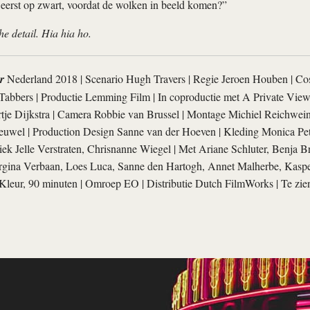
eerst op zwart, voordat de wolken in beeld komen?”
the detail. Hia hia ho.
r
Nederland 2018 | Scenario Hugh Travers | Regie Jeroen Houben | Cos
Tabbers | Productie Lemming Film | In coproductie met A Private View
tje Dijkstra | Camera Robbie van Brussel | Montage Michiel Reichwei
uwel | Production Design Sanne van der Hoeven | Kleding Monica Peti
k Jelle Verstraten, Chrisnanne Wiegel | Met Ariane Schluter, Benja B
gina Verbaan, Loes Luca, Sanne den Hartogh, Annet Malherbe, Kaspe
Kleur, 90 minuten | Omroep EO | Distributie Dutch FilmWorks | Te zie