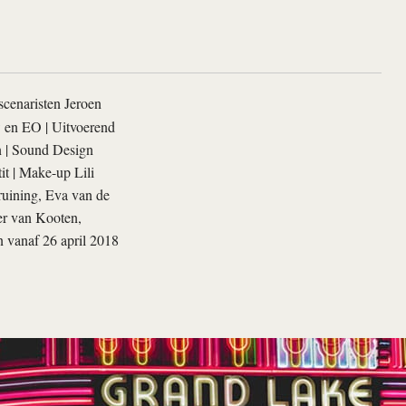
cenaristen Jeroen
 en EO | Uitvoerend
n | Sound Design
t | Make-up Lili
ruining, Eva van de
r van Kooten,
n vanaf 26 april 2018