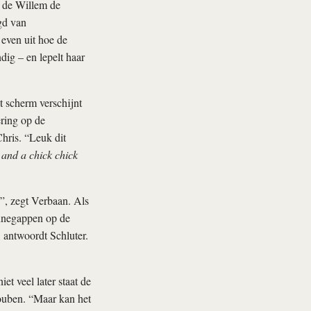
n de Willem de
gd van
even uit hoe de
ig – en lepelt haar
 scherm verschijnt
ering op de
Chris. “Leuk dit
 and a chick chick
”, zegt Verbaan. Als
innegappen op de
, antwoordt Schluter.
et veel later staat de
Houben. “Maar kan het