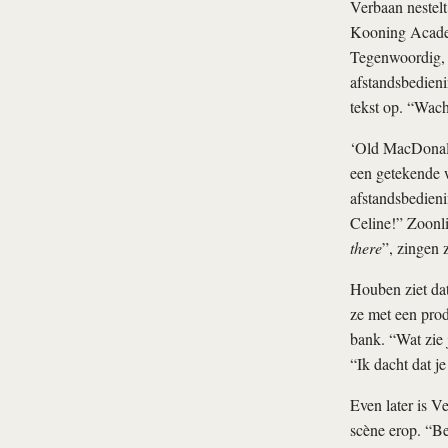
Verbaan nestel
Kooning Academ
Tegenwoordig, ‘
afstandsbedieni
tekst op. “Wach
‘Old MacDonald
een getekende w
afstandsbedieni
Celine!” Zoonli
there
”, zingen 
Houben ziet dat
ze met een prod
bank. “Wat zie j
“Ik dacht dat j
Even later is Ve
scène erop. “Be