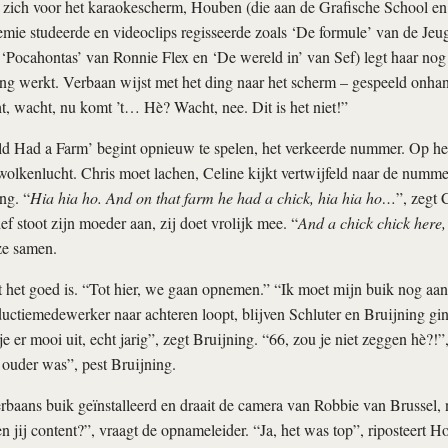
t zich voor het karaokescherm, Houben (die aan de Grafische School e
ie studeerde en videoclips regisseerde zoals ‘De formule’ van de Jeu
Pocahontas’ van Ronnie Flex en ‘De wereld in’ van Sef) legt haar nog 
ng werkt. Verbaan wijst met het ding naar het scherm – gespeeld onhand
t, wacht, nu komt ’t… Hè? Wacht, nee. Dit is het niet!”
 Had a Farm’ begint opnieuw te spelen, het verkeerde nummer. Op het
olkenlucht. Chris moet lachen, Celine kijkt ver­twijfeld naar de numm
ng. “
Hia hia ho. And on that farm he had a chick, hia hia ho…
”, zegt 
ef stoot zijn moeder aan, zij doet vrolijk mee. “
And a chick chick here,
ze samen.
 het goed is. “Tot hier, we gaan opnemen.” “Ik moet mijn buik nog aan
uctiemedewerker naar achteren loopt, blijven Schluter en Bruijning g
e er mooi uit, echt jarig”, zegt Bruijning. “66, zou je niet zeggen hè?!”
e ouder was”, pest Bruijning.
rbaans buik geïnstalleerd en draait de camera van Robbie van Brussel, ni
n jij content?”, vraagt de opnameleider. “Ja, het was top”, riposteert 