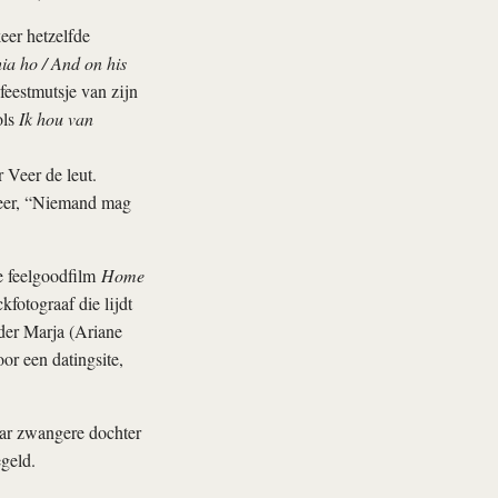
eer hetzelfde
a ho / And on his
feestmutsje van zijn
ols
Ik hou van
 Veer de leut.
Veer, “Niemand mag
e feelgoodfilm
Home
kfotograaf die lijdt
eder Marja (Ariane
or een datingsite,
aar zwangere dochter
egeld.