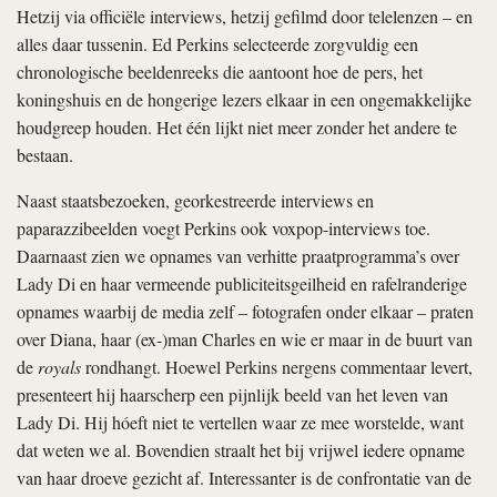
Hetzij via officiële interviews, hetzij gefilmd door telelenzen – en
alles daar tussenin. Ed Perkins selecteerde zorgvuldig een
chronologische beeldenreeks die aantoont hoe de pers, het
koningshuis en de hongerige lezers elkaar in een ongemakkelijke
houdgreep houden. Het één lijkt niet meer zonder het andere te
bestaan.
Naast staatsbezoeken, georkestreerde interviews en
paparazzibeelden voegt Perkins ook voxpop-interviews toe.
Daarnaast zien we opnames van verhitte praatprogramma’s over
Lady Di en haar vermeende publiciteitsgeilheid en rafelranderige
opnames waarbij de media zelf – fotografen onder elkaar – praten
over Diana, haar (ex-)man Charles en wie er maar in de buurt van
de
royals
rondhangt. Hoewel Perkins nergens commentaar levert,
presenteert hij haarscherp een pijnlijk beeld van het leven van
Lady Di. Hij hóeft niet te vertellen waar ze mee worstelde, want
dat weten we al. Bovendien straalt het bij vrijwel iedere opname
van haar droeve gezicht af. Interessanter is de confrontatie van de