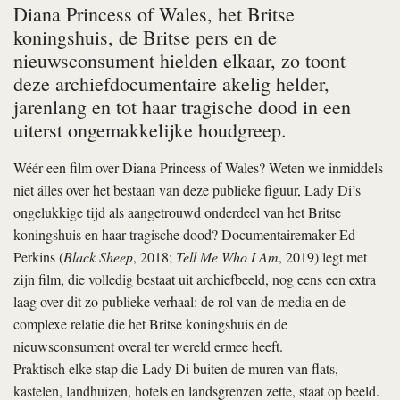
Diana Princess of Wales, het Britse
koningshuis, de Britse pers en de
nieuwsconsument hielden elkaar, zo toont
deze archiefdocumentaire akelig helder,
jarenlang en tot haar tragische dood in een
uiterst ongemakkelijke houdgreep.
Wéér een film over Diana Princess of Wales? Weten we inmiddels
niet álles over het bestaan van deze publieke figuur, Lady Di’s
ongelukkige tijd als aangetrouwd onderdeel van het Britse
koningshuis en haar tragische dood? Documentairemaker Ed
Perkins (
Black Sheep
, 2018;
Tell Me Who I Am
, 2019) legt met
zijn film, die volledig bestaat uit archiefbeeld, nog eens een extra
laag over dit zo publieke verhaal: de rol van de media en de
complexe relatie die het Britse koningshuis én de
nieuwsconsument overal ter wereld ermee heeft.
Praktisch elke stap die Lady Di buiten de muren van flats,
kastelen, landhuizen, hotels en landsgrenzen zette, staat op beeld.