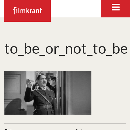
to_be_or_not_to_be