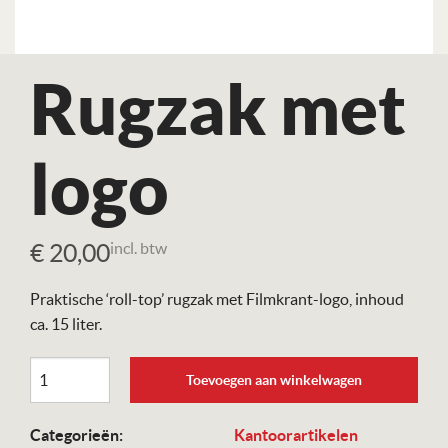
Rugzak met
logo
€
20,00
incl. btw
Praktische ‘roll-top’ rugzak met Filmkrant-logo, inhoud
ca. 15 liter.
Rugzak
Toevoegen aan winkelwagen
met
logo
Categorieën:
Kantoorartikelen
aantal