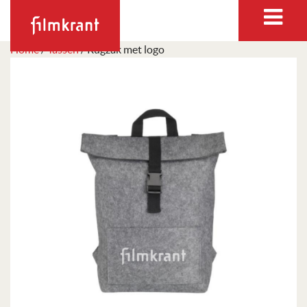
Home
/
Tassen
/ Rugzak met logo