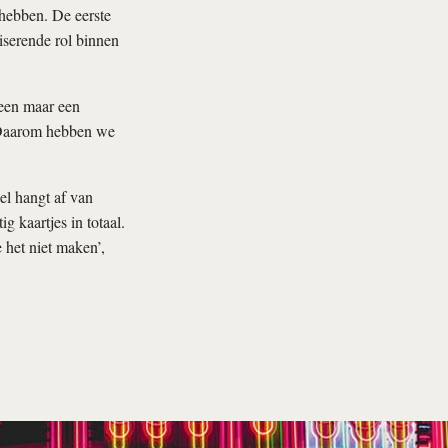
 hebben. De eerste
iserende rol binnen
leen maar een
. Daarom hebben we
l hangt af van
ig kaartjes in totaal.
 het niet maken’,