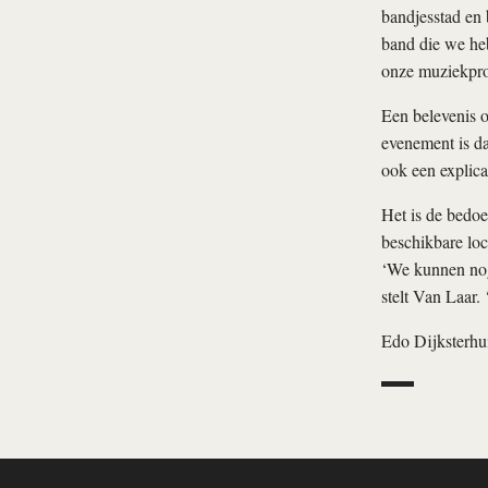
bandjesstad en 
band die we he
onze muziekpro
Een belevenis o
evenement is da
ook een explicat
Het is de bedo
beschikbare loca
‘We kunnen nog 
stelt Van Laar. ‘
Edo Dijksterhu