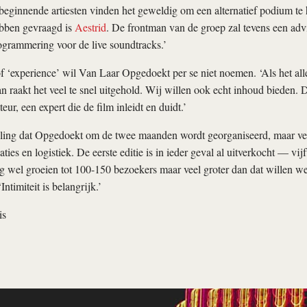
beginnende artiesten vinden het geweldig om een alternatief podium te
bben gevraagd is
Aestrid
. De frontman van de groep zal tevens een adv
grammering voor de live soundtracks.’
f ‘experience’ wil Van Laar Opgedoekt per se niet noemen. ‘Als het al
n raakt het veel te snel uitgehold. Wij willen ook echt inhoud bieden
eur, een expert die de film inleidt en duidt.’
eling dat Opgedoekt om de twee maanden wordt georganiseerd, maar vee
ties en logistiek. De eerste editie is in ieder geval al uitverkocht — vijft
wel groeien tot 100-150 bezoekers maar veel groter dan dat willen we
Intimiteit is belangrijk.’
is