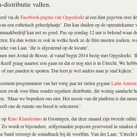
distributie vallen.
erd via de
Facebook-pagina van Opgedoekt
al een hint gegeven over de l
 van een esthetisch geheelplaatje’. Dat kan duiden op de operatiekamer 
nmaakbedrijf kan net zo goed. Pas op zondag 12 uur is bekend waar de
ten. En dan weten ze ook in welke hoek ze de film moeten zoeken, want
neke van Laar, ‘die is afgestemd op de locatie’.
men met Avital de Rooze, al vanaf begin 2014 bezig met Opgedoekt. ‘Ik
ikzelf graag naartoe zou gaan en dat er nog niet is in Utrecht. We hebb
 of rare panden te spotten. Dat leert je wel anders naar je stad kijken.’
ssistent-programmeur van het vorig jaar ter zielen gegane
Latin Americ
een zwak voor films zonder reguliere distributie, die weinig aandacht
en. ‘Maar we beperken ons niet. Het mooie van dit platform is dat mense
eft ons de ruimte om breed te selecteren.’
t op
Kino Klandestino
in Groningen, dat deze maand zijn tweede editie 
. Zo wordt er bijzondere, zelfgemaakte popcorn geserveerd in smaken di
e band verzorgt de soundtrack bij de voorfilm. Van der Laar: ‘Utrecht i