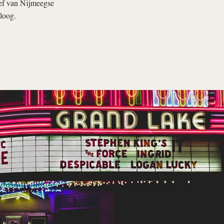
tief van Nijmeegse
loog.