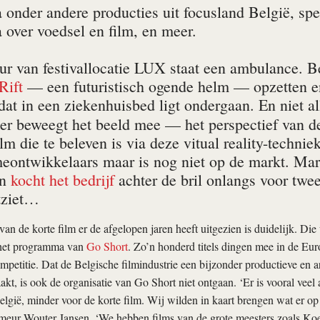
onder andere producties uit focusland België, spec
over voedsel en film, en meer.
ur van festivallocatie LUX staat een ambulance. 
Rift
— een futuristisch ogende helm — opzetten en
dat in een ziekenhuisbed ligt ondergaan. En niet a
ker beweegt het beeld mee — het perspectief van de
ilm die te beleven is via deze vitual reality-techni
eontwikkelaars maar is nog niet op de markt. Mark
en
kocht het bedrijf
achter de bril onlangs voor twe
itziet…
an de korte film er de afgelopen jaren heeft uitgezien is duidelijk. Die
t het programma van
Go Short
. Zo’n honderd titels dingen mee in de Eu
petitie. Dat de Belgische filmindustrie een bijzonder productieve en art
kt, is ook de organisatie van Go Short niet ontgaan. ‘Er is vooral veel
België, minder voor de korte film. Wij wilden in kaart brengen wat er op
meur Wouter Jansen. ‘We hebben films van de grote meesters zoals Koe