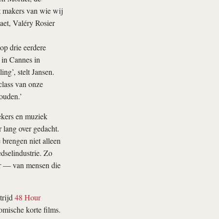
 makers van wie wij
et, Valéry Rosier
op drie eerdere
r in Cannes in
ing’, stelt Jansen.
rclass van onze
houden.’
iekers en muziek
r lang over gedacht.
 brengen niet alleen
dselindustrie. Zo
rr — van mensen die
trijd
48 Hour
omische korte films.