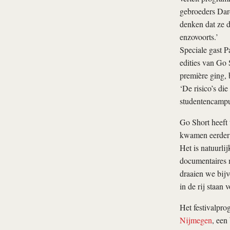
gebroeders Dar
denken dat ze 
enzovoorts.’
Speciale gast P
edities van Go 
première ging, b
‘De risico’s di
studentencampus
Go Short heeft 
kwamen eerder a
Het is natuurli
documentaires m
draaien we bij
in de rij staan 
Het festivalpr
Nijmegen
, een