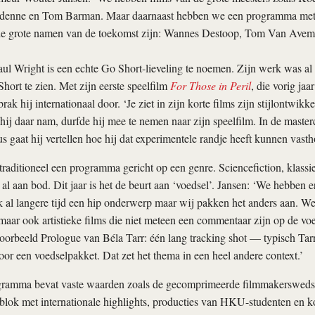
denne en Tom Barman. Maar daarnaast hebben we een programma met
de grote namen van de toekomst zijn: Wannes Destoop, Tom Van Avema
aul Wright is een echte Go Short-lieveling te noemen. Zijn werk was al 
Short te zien. Met zijn eerste speelfilm
For Those in Peril
, die vorig jaa
rak hij internationaal door. ‘Je ziet in zijn korte films zijn stijlontwikkel
e hij daar nam, durfde hij mee te nemen naar zijn speelfilm. In de maste
 gaat hij vertellen hoe hij dat experimentele randje heeft kunnen vast
traditioneel een programma gericht op een genre. Sciencefiction, klass
l aan bod. Dit jaar is het de beurt aan ‘voedsel’. Jansen: ‘We hebben e
jk al langere tijd een hip onderwerp maar wij pakken het anders aan. We
aar ook artistieke films die niet meteen een commentaar zijn op de voe
voorbeeld Prologue van Béla Tarr: één lang tracking shot — typisch Ta
voor een voedselpakket. Dat zet het thema in een heel andere context.’
ogramma bevat vaste waarden zoals de gecomprimeerde filmmakersweds
 blok met internationale highlights, producties van HKU-studenten en k