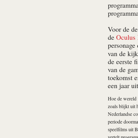
programma 
programma 
Voor de de
de
Oculus 
personage 
van de kij
de eerste f
van de gam
toekomst 
een jaar u
Hoe de wereld v
zoals blijkt ui
Nederlandse com
periode doormaa
speelfilms uit 
vertelt program