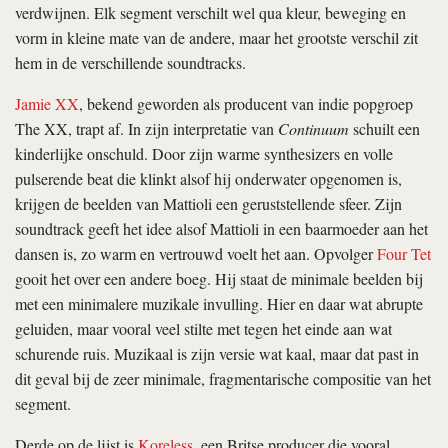
verdwijnen. Elk segment verschilt wel qua kleur, beweging en
vorm in kleine mate van de andere, maar het grootste verschil zit
hem in de verschillende soundtracks.
Jamie XX
, bekend geworden als producent van indie popgroep
The XX, trapt af. In zijn interpretatie van
Continuum
schuilt een
kinderlijke onschuld. Door zijn warme synthesizers en volle
pulserende beat die klinkt alsof hij onderwater opgenomen is,
krijgen de beelden van Mattioli een geruststellende sfeer. Zijn
soundtrack geeft het idee alsof Mattioli in een baarmoeder aan het
dansen is, zo warm en vertrouwd voelt het aan. Opvolger
Four Tet
gooit het over een andere boeg. Hij staat de minimale beelden bij
met een minimalere muzikale invulling. Hier en daar wat abrupte
geluiden, maar vooral veel stilte met tegen het einde aan wat
schurende ruis. Muzikaal is zijn versie wat kaal, maar dat past in
dit geval bij de zeer minimale, fragmentarische compositie van het
segment.
Derde op de lijst is
Koreless
, een Britse producer die vooral