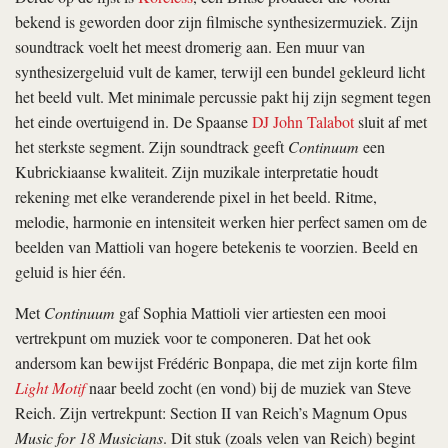
bekend is geworden door zijn filmische synthesizermuziek. Zijn
soundtrack voelt het meest dromerig aan. Een muur van
synthesizergeluid vult de kamer, terwijl een bundel gekleurd licht
het beeld vult. Met minimale percussie pakt hij zijn segment tegen
het einde overtuigend in. De Spaanse
DJ John Talabot
sluit af met
het sterkste segment. Zijn soundtrack geeft
Continuum
een
Kubrickiaanse kwaliteit. Zijn muzikale interpretatie houdt
rekening met elke veranderende pixel in het beeld. Ritme,
melodie, harmonie en intensiteit werken hier perfect samen om de
beelden van Mattioli van hogere betekenis te voorzien. Beeld en
geluid is hier één.
Met
Continuum
gaf Sophia Mattioli vier artiesten een mooi
vertrekpunt om muziek voor te componeren. Dat het ook
andersom kan bewijst Frédéric Bonpapa, die met zijn korte film
Light Motif
naar beeld zocht (en vond) bij de muziek van Steve
Reich. Zijn vertrekpunt: Section II van Reich’s Magnum Opus
Music for 18 Musicians
. Dit stuk (zoals velen van Reich) begint