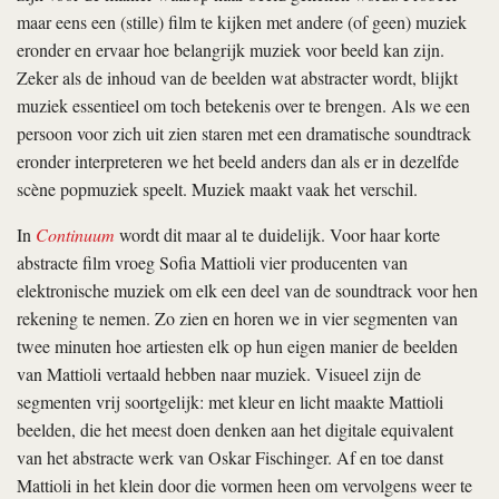
maar eens een (stille) film te kijken met andere (of geen) muziek
eronder en ervaar hoe belangrijk muziek voor beeld kan zijn.
Zeker als de inhoud van de beelden wat abstracter wordt, blijkt
muziek essentieel om toch betekenis over te brengen. Als we een
persoon voor zich uit zien staren met een dramatische soundtrack
eronder interpreteren we het beeld anders dan als er in dezelfde
scène popmuziek speelt. Muziek maakt vaak het verschil.
In
Continuum
wordt dit maar al te duidelijk. Voor haar korte
abstracte film vroeg Sofia Mattioli vier producenten van
elektronische muziek om elk een deel van de soundtrack voor hen
rekening te nemen. Zo zien en horen we in vier segmenten van
twee minuten hoe artiesten elk op hun eigen manier de beelden
van Mattioli vertaald hebben naar muziek. Visueel zijn de
segmenten vrij soortgelijk: met kleur en licht maakte Mattioli
beelden, die het meest doen denken aan het digitale equivalent
van het abstracte werk van Oskar Fischinger. Af en toe danst
Mattioli in het klein door die vormen heen om vervolgens weer te