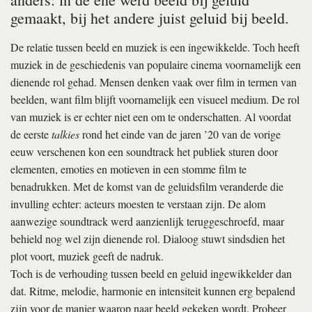
gemaakt, bij het andere juist geluid bij beeld.
De relatie tussen beeld en muziek is een ingewikkelde. Toch heeft
muziek in de geschiedenis van populaire cinema voornamelijk een
dienende rol gehad. Mensen denken vaak over film in termen van
beelden, want film blijft voornamelijk een visueel medium. De rol
van muziek is er echter niet een om te onderschatten. Al voordat
de eerste
talkies
rond het einde van de jaren ’20 van de vorige
eeuw verschenen kon een soundtrack het publiek sturen door
elementen, emoties en motieven in een stomme film te
benadrukken. Met de komst van de geluidsfilm veranderde die
invulling echter: acteurs moesten te verstaan zijn. De alom
aanwezige soundtrack werd aanzienlijk teruggeschroefd, maar
behield nog wel zijn dienende rol. Dialoog stuwt sindsdien het
plot voort, muziek geeft de nadruk.
Toch is de verhouding tussen beeld en geluid ingewikkelder dan
dat. Ritme, melodie, harmonie en intensiteit kunnen erg bepalend
zijn voor de manier waarop naar beeld gekeken wordt. Probeer