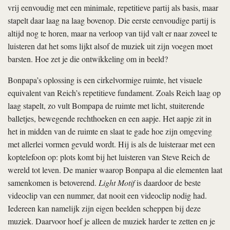
vrij eenvoudig met een minimale, repetitieve partij als basis, maar
stapelt daar laag na laag bovenop. Die eerste eenvoudige partij is
altijd nog te horen, maar na verloop van tijd valt er naar zoveel te
luisteren dat het soms lijkt alsof de muziek uit zijn voegen moet
barsten. Hoe zet je die ontwikkeling om in beeld?
Bonpapa’s oplossing is een cirkelvormige ruimte, het visuele
equivalent van Reich’s repetitieve fundament. Zoals Reich laag op
laag stapelt, zo vult Bompapa de ruimte met licht, stuiterende
balletjes, bewegende rechthoeken en een aapje. Het aapje zit in
het in midden van de ruimte en slaat te gade hoe zijn omgeving
met allerlei vormen gevuld wordt. Hij is als de luisteraar met een
koptelefoon op: plots komt bij het luisteren van Steve Reich de
wereld tot leven. De manier waarop Bonpapa al die elementen laat
samenkomen is betoverend.
Light Motif
is daardoor de beste
videoclip van een nummer, dat nooit een videoclip nodig had.
Iedereen kan namelijk zijn eigen beelden scheppen bij deze
muziek. Daarvoor hoef je alleen de muziek harder te zetten en je