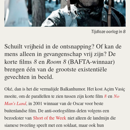
Tijdloze oorlog in 8
Schuilt vrijheid in de ontsnapping? Of kan de
mens alleen in gevangenschap vrij zijn? De
8
Room 8
korte films
en
(BAFTA-winnaar)
brengen één van de grootste existentiële
gevechten in beeld.
Oké, dan is het die vermalijde Balkanhumor. Het kost Açim Vasiç
moeite, om de parallellen te zien tussen zijn korte film
8
en
No
Man’s Land
, in 2001 winnaar van de Oscar voor beste
buitenlandse film. De anti-oorlogsfilms delen volgens een
bezoekster van
Short of the Week
niet alleen de landmijn die
siamese tweeling speelt met een soldaat, maar ook hun