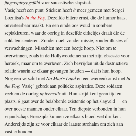
fingerspitzengefühl
voor sarcastische slapstick.
Vasiç heeft een punt. Stiekem heeft
8
meer gemeen met Sergei
Loznitsa’s
In the Fog
. Dezelfde bittere ernst, die de humor haast
onverteerbaar maakt. En een eindeloos woud in sombere
sepiakleuren, waar de oorlog in dezelfde cirkeltjes draait die de
soldaten slenteren. Zonder doel, zonder missie, zonder illusies of
verwachtingen. Misschien met een beetje hoop. Niet om te
overwinnen, zoals in de Hollywoodcinema met zijn obsessie voor
heroïek, maar om te overleven. Zich bevrijden uit de destructieve
relatie waarin ze elkaar gevangen houden — dat is hun hoop.
Nog een verschil met
No Man’s Land
en een overeenkomst met
In
the Fog
: Vasiç’ gebrek aan politieke aspiraties. Deze soldaten
vechten de oorlog
universalis
uit. Hun strijd kent geen tijd en
plaats.
8
gaat over de belabberde existentie op het slagveld — en
over noeste mannen onder elkaar. Ten diepste verbonden in hun
vijandschap. Enerzijds kunnen ze elkaars bloed wel drinken.
Anderzijds zijn ze voor elkaar de laatste strohalm om zich aan
vast te houden.