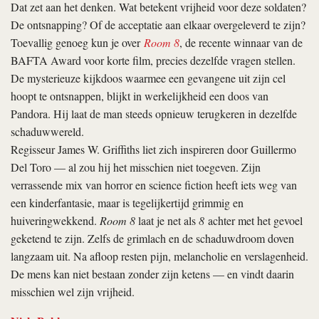
Dat zet aan het denken. Wat betekent vrijheid voor deze soldaten?
De ontsnapping? Of de acceptatie aan elkaar overgeleverd te zijn?
Toevallig genoeg kun je over
Room 8
, de recente winnaar van de
BAFTA Award voor korte film, precies dezelfde vragen stellen.
De mysterieuze kijkdoos waarmee een gevangene uit zijn cel
hoopt te ontsnappen, blijkt in werkelijkheid een doos van
Pandora. Hij laat de man steeds opnieuw terugkeren in dezelfde
schaduwwereld.
Regisseur James W. Griffiths liet zich inspireren door Guillermo
Del Toro — al zou hij het misschien niet toegeven. Zijn
verrassende mix van horror en science fiction heeft iets weg van
een kinderfantasie, maar is tegelijkertijd grimmig en
huiveringwekkend.
Room 8
laat je net als
8
achter met het gevoel
geketend te zijn. Zelfs de grimlach en de schaduwdroom doven
langzaam uit. Na afloop resten pijn, melancholie en verslagenheid.
De mens kan niet bestaan zonder zijn ketens — en vindt daarin
misschien wel zijn vrijheid.