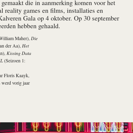
d gemaakt die in aanmerking komen voor het
 reality games en films, installaties en
 Kalveren Gala op 4 oktober. Op 30 september
eerden hebben gehaald.
William Maher),
Die
an der Aa),
Het
an),
Kissing Data
NL
(Seizoen 1:
ar Floris Kaayk,
 werd vorig jaar