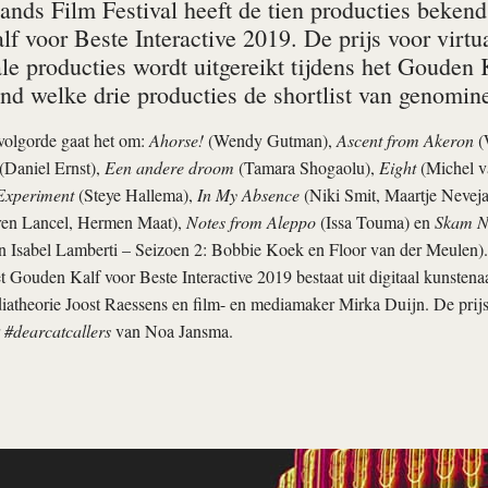
ands Film Festival heeft de tien producties beken
 voor Beste Interactive 2019. De prijs voor virtual
le producties wordt uitgereikt tijdens het Gouden
nd welke drie producties de shortlist van genomin
 volgorde gaat het om:
Ahorse!
(Wendy Gutman),
Ascent from Akeron
(
(Daniel Ernst),
Een andere droom
(Tamara Shogaolu),
Eight
(Michel v
 Experiment
(Steye Hallema),
In My Absence
(Niki Smit, Maartje Nevej
en Lancel, Hermen Maat),
Notes from Aleppo
(Issa Touma) en
Skam 
 Isabel Lamberti – Seizoen 2: Bobbie Koek en Floor van der Meulen).
t Gouden Kalf voor Beste Interactive 2019 bestaat uit digitaal kunstena
atheorie Joost Raessens en film- en mediamaker Mirka Duijn. De prijs
#dearcatcallers
van Noa Jansma.