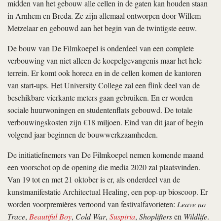
midden van het gebouw alle cellen in de gaten kan houden staan
in Arnhem en Breda. Ze zijn allemaal ontworpen door Willem
Metzelaar en gebouwd aan het begin van de twintigste eeuw.
De bouw van De Filmkoepel is onderdeel van een complete
verbouwing van niet alleen de koepelgevangenis maar het hele
terrein. Er komt ook horeca en in de cellen komen de kantoren
van start-ups. Het University College zal een flink deel van de
beschikbare vierkante meters gaan gebruiken. En er worden
sociale huurwoningen en studentenflats gebouwd. De totale
verbouwingskosten zijn €18 miljoen. Eind van dit jaar of begin
volgend jaar beginnen de bouwwerkzaamheden.
De initiatiefnemers van De Filmkoepel nemen komende maand
een voorschot op de opening die media 2020 zal plaatsvinden.
Van 19 tot en met 21 oktober is er, als onderdeel van de
kunstmanifestatie Architectual Healing, een pop-up bioscoop. Er
worden voorpremières vertoond van festivalfavorieten:
Leave no
Trace
,
Beautiful Boy
,
Cold War
,
Suspiria
,
Shoplifters
en
Wildlife
.