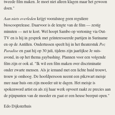
tweede film maken. Je moet niet alleen klagen maar het gewoon
doen."
Aan niets overleden
krijgt vooralsnog geen reguliere
bioscooprelease. Daarvoor is de lengte van de film — zestig
minuten — net te kort. Wel hoopt Sambo op vertoning via Out-
TV en is hij in gesprek met geïnteresseerde partijen in Suriname
en op de Antillen. Ondertussen speelt hij in het theaterstuk
Poz
Paradise
en gaat hij op 30 juli, tijdens zijn jaarlijkse Je suis-
avond, in op het thema gaybashing. Plannen voor een volgende
film zijn er ook al. "Ik wil een film maken over discriminatie
onder zwarte mensen. Als je iemand met een lichte huid trouwt,
trouw je omhoog. De hoofdpersoon neemt een pikzwart meisje
mee naar huis om zijn moeder uit te dagen. Het meisje is
spokenword artist en als zij haar werk opvoert raakt ze precies aan
de pijnpunten van de moeder en gaat er een heuse beerput open."
Edo Dijksterhuis