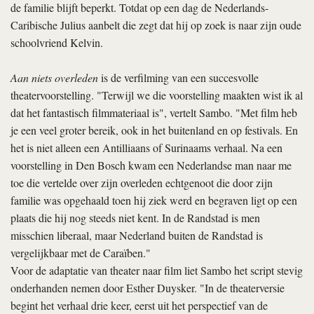
de familie blijft beperkt. Totdat op een dag de Nederlands-
Caribische Julius aanbelt die zegt dat hij op zoek is naar zijn oude
schoolvriend Kelvin.
Aan niets overleden
is de verfilming van een succesvolle
theatervoorstelling. "Terwijl we die voorstelling maakten wist ik al
dat het fantastisch filmmateriaal is", vertelt Sambo. "Met film heb
je een veel groter bereik, ook in het buitenland en op festivals. En
het is niet alleen een Antilliaans of Surinaams verhaal. Na een
voorstelling in Den Bosch kwam een Nederlandse man naar me
toe die vertelde over zijn overleden echtgenoot die door zijn
familie was opgehaald toen hij ziek werd en begraven ligt op een
plaats die hij nog steeds niet kent. In de Randstad is men
misschien liberaal, maar Nederland buiten de Randstad is
vergelijkbaar met de Caraïben."
Voor de adaptatie van theater naar film liet Sambo het script stevig
onderhanden nemen door Esther Duysker. "In de theaterversie
begint het verhaal drie keer, eerst uit het perspectief van de