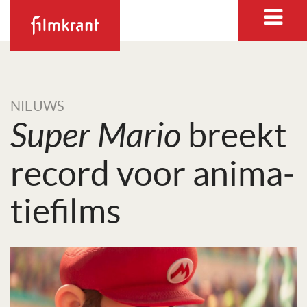
NIEUWS
Super Mario
breekt
record voor ani­ma­
tie­films