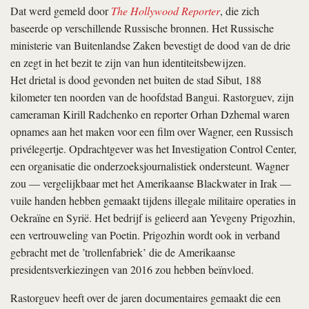
Dat werd gemeld door
The Hollywood Reporter
, die zich
baseerde op verschillende Russische bronnen. Het Russische
ministerie van Buitenlandse Zaken bevestigt de dood van de drie
en zegt in het bezit te zijn van hun identiteitsbewijzen.
Het drietal is dood gevonden net buiten de stad Sibut, 188
kilometer ten noorden van de hoofdstad Bangui. Rastorguev, zijn
cameraman Kirill Radchenko en reporter Orhan Dzhemal waren
opnames aan het maken voor een film over Wagner, een Russisch
privélegertje. Opdrachtgever was het Investigation Control Center,
een organisatie die onderzoeksjournalistiek ondersteunt. Wagner
zou — vergelijkbaar met het Amerikaanse Blackwater in Irak —
vuile handen hebben gemaakt tijdens illegale militaire operaties in
Oekraïne en Syrië. Het bedrijf is gelieerd aan Yevgeny Prigozhin,
een vertrouweling van Poetin. Prigozhin wordt ook in verband
gebracht met de ’trollenfabriek’ die de Amerikaanse
presidentsverkiezingen van 2016 zou hebben beïnvloed.
Rastorguev heeft over de jaren documentaires gemaakt die een