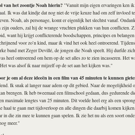
ol van het zoontje Noah hierin?
"Vanuit mijn eigen ervaringen ken ik 
aal. Ik was dat kindje dat nog niet de vrije keuze had om zelf invloed t
leven. Noah, als personage, komt er eigenlijk het slechtst vanaf. Ondanks
 zijn ouders, zal hij de wrange vruchten plukken van hun conflicten. Z
d, want hij krijgt conflicterende boodschappen, principes en belangen
schrijnend voor zo’n kind, maar ik vind het ook heel ontroerend. Tijdens
rke band met Zeger Devillé, de jongen die Noah speelt. Hij durfde zic
 was heel ontroerend om hem op de set alles zo te zien incasseren. Het 
 Het was alsof ik naar mijzelf op de set aan het kijken was."
or je om al deze ideeën in een film van 45 minuten te kunnen giet
dend. Ik snak al langer naar adem op dit gebied. Naar de mogelijkheid o
kan brengen. Ik heb tweemaal een filmschool gedaan, dus gedurende die 
 en maximale lengtes van 25 minuten. Dit voelde heel erg als een spron
e haal te gaan met tijdsverloop en alle dingen die daarbij komen kijken.
 in die zin mee te kunnen gaan spelen. Ik zie het nu als een soort ond
nog meer."