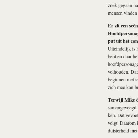
zoek gegaan naa
mensen vinden Z
Er zit een scè
Hoofdpersonage
put uit het con
Uiteindelijk is
bent en daar het
hoofdpersonages
volhouden. Dat i
beginnen met iet
zich mee kan b
Terwijl Mike d
samengevoegd ei
ken. Dat gevoel 
volgt. Daarom k
duisterheid met