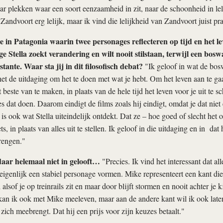
r plekken waar een soort eenzaamheid in zit, naar de schoonheid in lel
andvoort erg lelijk, maar ik vind die lelijkheid van Zandvoort juist pra
ne in Patagonia waarin twee personages reflecteren op tijd en het le
 Stella zoekt verandering en wilt nooit stilstaan, terwijl een bosw
stante. Waar sta jij in dit filosofisch debat?
"Ik geloof in wat de bos
 het de uitdaging om het te doen met wat je hebt. Om het leven aan te g
 beste van te maken, in plaats van de hele tijd het leven voor je uit te s
 dat doen. Daarom eindigt de films zoals hij eindigt, omdat je dat nie
s ook wat Stella uiteindelijk ontdekt. Dat ze – hoe goed of slecht het oo
s, in plaats van alles uit te stellen. Ik geloof in die uitdaging en in dat
rengen."
aar helemaal niet in gelooft…
"Precies. Ik vind het interessant dat al
genlijk een stabiel personage vormen. Mike representeert een kant di
alsof je op treinrails zit en maar door blijft stormen en nooit achter je k
an ik ook met Mike meeleven, maar aan de andere kant wil ik ook laten
 zich meebrengt. Dat hij een prijs voor zijn keuzes betaalt."