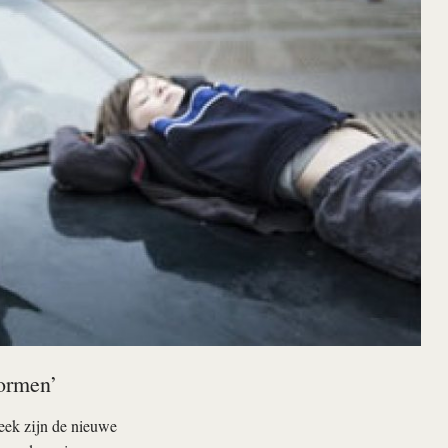
tormen’
week zijn de nieuwe