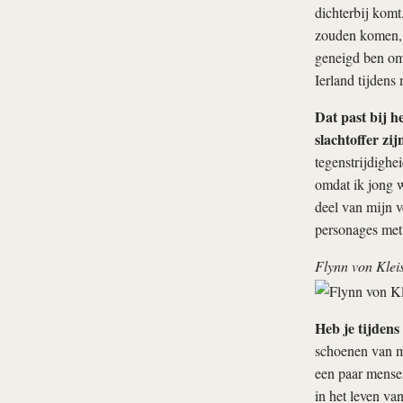
dichterbij komt
zouden komen, f
geneigd ben om
Ierland tijdens
Dat past bij h
slachtoffer zij
tegenstrijdighe
omdat ik jong 
deel van mijn v
personages met 
Flynn von Kleis
Heb je tijdens
schoenen van mi
een paar mense
in het leven va