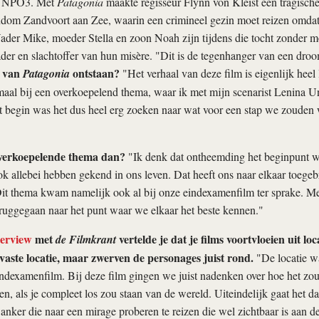
op NPO3. Met
Patagonia
maakte regisseur Flynn von Kleist een tragisch
om Zandvoort aan Zee, waarin een crimineel gezin moet reizen omda
ader Mike, moeder Stella en zoon Noah zijn tijdens die tocht zonder 
dader en slachtoffer van hun misère. "Dit is de tegenhanger van een dro
e van
ontstaan?
Patagonia
"Het verhaal van deze film is eigenlijk hee
aal bij een overkoepelend thema, waar ik met mijn scenarist Lenina U
t begin was het dus heel erg zoeken naar wat voor een stap we zouden 
verkoepelende thema dan?
"Ik denk dat ontheemding het beginpunt w
 allebei hebben gekend in ons leven. Dat heeft ons naar elkaar toege
it thema kwam namelijk ook al bij onze eindexamenfilm ter sprake. M
eruggegaan naar het punt waar we elkaar het beste kennen."
terview
met
vertelde je dat je films voortvloeien uit loca
de Filmkrant
 vaste locatie, maar zwerven de personages juist rond.
"De locatie w
ndexamenfilm. Bij deze film gingen we juist nadenken over hoe het zou z
n, als je compleet los zou staan van de wereld. Uiteindelijk gaat het da
nker die naar een mirage proberen te reizen die wel zichtbaar is aan d