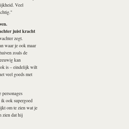
ijkheid. Veel
chtig."
ven.
achter juist kracht
wachter zegt.
aan waar je ook maar
chuiven zoals de
t eeuwig kan
k is – eindelijk wilt
 het veel goeds met
le personages
e ik ook supergoed
ijkt om te zien wat je
 zien dat hij