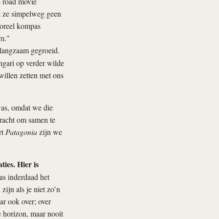
e road movie
t ze simpelweg geen
moreel kompas
om."
l langzaam gegroeid.
ngari op verder wilde
willen zetten met ons
as, omdat we die
bracht om samen te
et
Patagonia
zijn we
ties. Hier is
as inderdaad het
ijn als je niet zo’n
ar ook over; over
e horizon, maar nooit