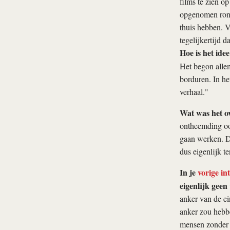
films te zien 
opgenomen rond
thuis hebben. V
tegelijkertijd 
Hoe is het ide
Het begon allem
borduren. In he
verhaal."
Wat was het o
ontheemding ook
gaan werken. D
dus eigenlijk t
In je
vorige in
eigenlijk geen
anker van de ei
anker zou hebbe
mensen zonder a