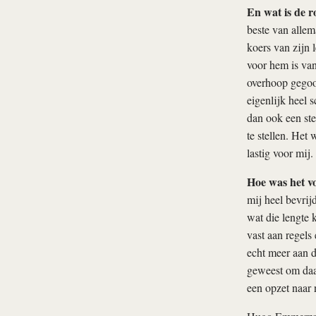
En wat is de r
beste van allem
koers van zijn 
voor hem is van
overhoop gegooi
eigenlijk heel 
dan ook een ste
te stellen. Het
lastig voor mij.
Hoe was het vo
mij heel bevrij
wat die lengte 
vast aan regels
echt meer aan d
geweest om daar
een opzet naar 