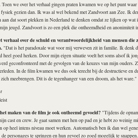
. Toen we over het verhaal gingen praten kwamen we op het punt waar 
ysiek gezien dan. Ik was al wel bekend met Zandvoort aan Zee. Ik denk
 aan dat soort plekken in Nederland te denken omdat ze lijken op wat
 mijn jeugd. Zandvoort is zo een plek die ontheemdheid en anonimiteit in
et verhaal over de schuld en verantwoordelijkheid van mensen die z
n.
"Dat is het paradoxale wat voor mij verweven zit in familie. Ik denk da
id heel goed herken. Door mijn eigen situatie voelt het soms alsof ik j
werd geconfronteerd met de gevolgen van de keuzes van mijn ouders. Z
erleden. In de film kwamen we dus ook terecht bij de destructieve en du
zich meebrengen. Dit is de tegenhanger van een droom, als het ware."
t
 het maken van de film je ook ontheemd gevoeld?
"Tijdens de opname
jn cast en crew. Je gaat samen met hen op pad en je hebt zo weinig mi
n op heel intens niveau moet werken. Automatisch ben ik dan wel gene
n de personages te springen en hun gevoel zo goed mogelijk te snappen.