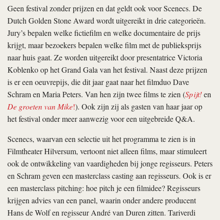
Geen festival zonder prijzen en dat geldt ook voor Scenecs. De
Dutch Golden Stone Award wordt uitgereikt in drie categorieën.
Jury’s bepalen welke fictiefilm en welke documentaire de prijs
krijgt, maar bezoekers bepalen welke film met de publieksprijs
naar huis gaat. Ze worden uitgereikt door presentatrice Victoria
Koblenko op het Grand Gala van het festival. Naast deze prijzen
is er een oeuvrepijs, die dit jaar gaat naar het filmduo Dave
Schram en Maria Peters. Van hen zijn twee films te zien (
Spijt!
en
De groeten van Mike
!
). Ook zijn zij als gasten van haar jaar op
het festival onder meer aanwezig voor een uitgebreide Q&A.
Scenecs, waarvan een selectie uit het programma te zien is in
Filmtheater Hilversum, vertoont niet alleen films, maar stimuleert
ook de ontwikkeling van vaardigheden bij jonge regisseurs. Peters
en Schram geven een masterclass casting aan regisseurs. Ook is er
een masterclass pitching: hoe pitch je een filmidee? Regisseurs
krijgen advies van een panel, waarin onder andere producent
Hans de Wolf en regisseur André van Duren zitten. Tariverdi