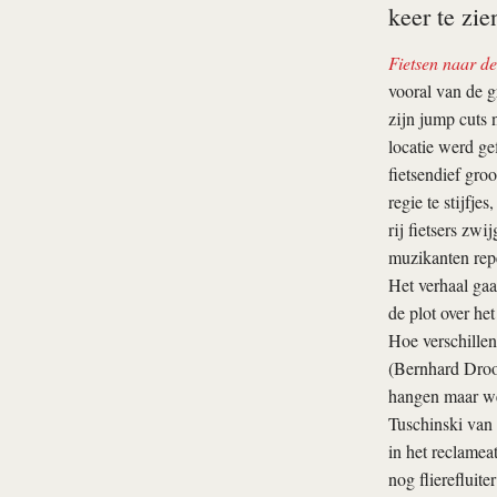
keer te zie
Fietsen naar d
vooral van de g
zijn jump cuts
locatie werd ge
fietsendief groo
regie te stijfje
rij fietsers zw
muzikanten rep
Het verhaal gaa
de plot over het
Hoe verschillen
(Bernhard Droog
hangen maar we
Tuschinski van 
in het reclamea
nog flierefluite