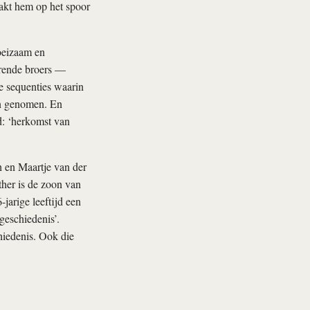
aakt hem op het spoor
oeizaam en
erende broers —
e sequenties waarin
en genomen. En
d: ‘herkomst van
 en Maartje van der
ther is de zoon van
jarige leeftijd een
geschiedenis’.
hiedenis. Ook die