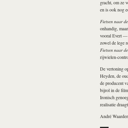
gracht, om ze v
en is ook nog e
Fietsen naar d
onhandig, maar
vooral Evert — 
zowel de lege r
Fietsen naar d
rijwielen-contro
De vertoning o
Heyden, de ouds
de producent 
bijrol in de fil
Ironisch genoeg
realisatie draag
André Waarde