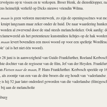
ervolgens op te vissen en te verkopen. Broer Henk, de dienstklopper, r
ens heimelijk verliefd op Dicks nieuwe vriendin Wilma.
e maan
is geen verloren meesterwerk, zo zijn de openingsscènes wat m
 kruipt langzaam maar zeker onder de huid. De naar waardering hunk
worden al zwervend door de stad steeds melancholieker. Ook aardig: d
eclamewereld als het pretentieuze kunstmilieu lichtjes op de hak word
e maan
levert bovendien een mooi woord op voor een spelletje Wordfeu
le’ (al is het niet één woord).
p 28 juni is in aanwezigheid van Guido Frankfurther, Roeland Kerbosch
te dochter van de regisseur van de film, Jef van der Heyden. Frankfur
van
Fietsen naar de maan,
P. Hans Frankfurther. Kerbosch speelde op 16-
m, als zoontje van een van de drie broers die erg houdt van ‘vaderlandse 
 is hij 52 jaar later onderdeel geworden van die vaderlandse (film)gesc
t bij aan de melancholie
nburg