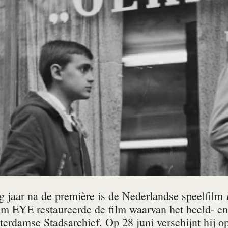
ig jaar na de première is de Nederlandse speelfilm
 EYE restaureerde de film waarvan het beeld- en 
erdamse Stadsarchief. Op 28 juni verschijnt hij op