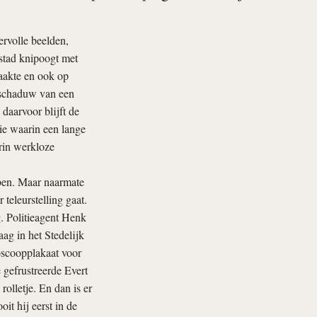
rvolle beelden,
dstad knipoogt met
maakte en ook op
gschaduw van een
 daarvoor blijft de
ie waarin een lange
arin werkloze
bben. Maar naarmate
 teleurstelling gaat.
. Politieagent Henk
ag in het Stedelijk
oscoopplakaat voor
 gefrustreerde Evert
olletje. En dan is er
it hij eerst in de