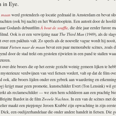
n in Eye.
e maan
werd grotendeels op locatie gedraaid in Amsterdam en bevat sfee
rachten (ook bij nacht) en het Waterlooplein. Een autorit door de hoof
 naar Godards debuutfilm
À bout de souffle
,
die drie jaar eerder furore 
filmd. Ook is er een verwijzing naar
The Third Man
(1949), als de sla
t over een pakhuis valt. Zo speels als de nouvelle vague wordt hij nooit,
s, maar
Fietsen naar de maan
bevat een paar memorabele scènes, zoals d
ijgend door de stad trekt om gestolen rijwielen in een pand te stallen wa
eteren.
t over drie broers die op het eerste gezicht weinig gemeen lijken te he
 mysterieuze verdwijnen van veel fietsen vordert, valt op dat de film over
d ook, alle broers lijden onder een gebrek aan waardering en erkenning
) krijgt maar geen promotie, kunstschilder Evert (Ton Lensink) wil gra
rkt als reclameschilder — we zien hem schilderen aan een prachtig bi
Brigitte Bardot in de film
Zwoele Nachten
. In een van de scènes met de
telier maakt een piepjonge Jeroen Krabbé zijn opwachting in zijn eerste r
r Dick, een oudijzerhandelaar die onder andere handelt in fietsen. Die goo