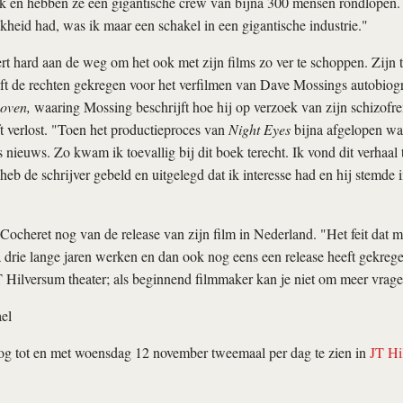
jk en hebben ze een gigantische crew van bijna 300 mensen rondlopen.
kheid had, was ik maar een schakel in een gigantische industrie."
t hard aan de weg om het ook met zijn films zo ver te schoppen. Zijn t
eeft de rechten gekregen voor het verfilmen van Dave Mossings autobiog
boven,
waaring Mossing beschrijft hoe hij op verzoek van zijn schizofr
ft verlost. "Toen het productieproces van
Ni
ght Eyes
bijna afgelopen was
s nieuws. Zo kwam ik toevallig bij dit boek terecht. Ik vond dit verhaal 
 heb de schrijver gebeld en uitgelegd dat ik interesse had en hij stemde 
Cocheret nog van de release van zijn film in Nederland. "Het feit dat mi
 drie lange jaren werken en dan ook nog eens een release heeft gekrege
 Hilversum theater; als beginnend filmmaker kan je niet om meer vrage
el
nog tot en met woensdag 12 november tweemaal per dag te zien in
JT Hi