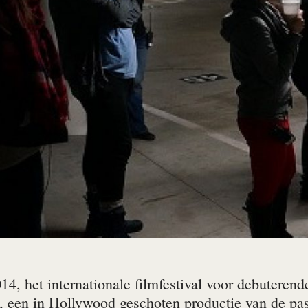
14, het internationale filmfestival voor debuteren
, een in Hollywood geschoten productie van de pa