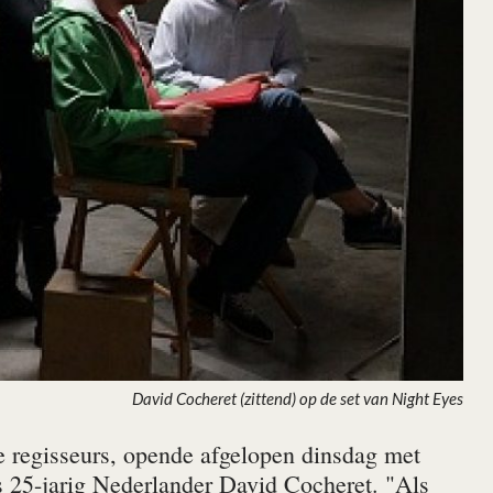
David Cocheret (zittend) op de set van Night Eyes
de regisseurs, opende afgelopen dinsdag met
s 25-jarig Nederlander David Cocheret. "Als