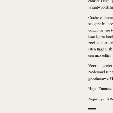
camera’s tegeli
verantwoordelij
Cocheret timmer
steigers: hij h
Glimlach van 
haar lijden hee
zoeken naar iet
laten liggen. Ik
een mazzeltje."
Voor nu geniet 
Nederland is na
gloednieuwe JT
Hugo Emmerza
Night Eyes
is 