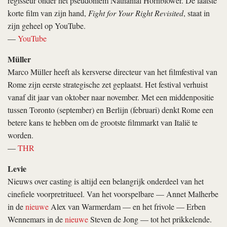
regisseur onder het pseudoniem Nathanial Hörnblowér. De laatste
korte film van zijn hand,
Fight for Your Right Revisited
, staat in
zijn geheel op YouTube.
—
YouTube
Müller
Marco Müller heeft als kersverse directeur van het filmfestival van
Rome zijn eerste strategische zet geplaatst. Het festival verhuist
vanaf dit jaar van oktober naar november. Met een middenpositie
tussen Toronto (september) en Berlijn (februari) denkt Rome een
betere kans te hebben om de grootste filmmarkt van Italië te
worden.
—
THR
Levie
Nieuws over casting is altijd een belangrijk onderdeel van het
cinefiele voorpretritueel. Van het voorspelbare — Annet Malherbe
in de
nieuwe
Alex van Warmerdam — en het frivole — Erben
Wennemars in de
nieuwe
Steven de Jong — tot het prikkelende.