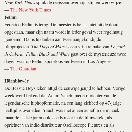
New York Times
sprak de regisseur over zijn stijl en werkwijze.
—
The New York Times
Fellini
Federico Fellini is terug. De meester is helaas niet uit de dood
opgestaan, maar zijn naam wordt in ieder geval weer regelmatig
genoemd. Dat is te danken aan twee aangekondigde
filmprojecten.
The Days of Mary
is
een vrije remake van
Le notti
di Cabiria.
Fellini Black and White
gaat over de mysterieuze twee
dagen waarop Fellini spoorloos verdween in Los Angeles.
—
The Guardian
Hörnblowér
De Beastie Boys leken altijd de eeuwige jeugd te hebben. Vorige
week werd bekend dat Adam Yauch, mede-oprichter van de
legendarische hiphopformatie, na een lang ziekbed op 47-jarige
leeftijd is overleden. Yauch was niet alleen actief in de muziek,
maar de laatste jaren ook steeds meer in de filmwereld, als
oprichter van indie-distributeur Oscilloscope Pictures en als