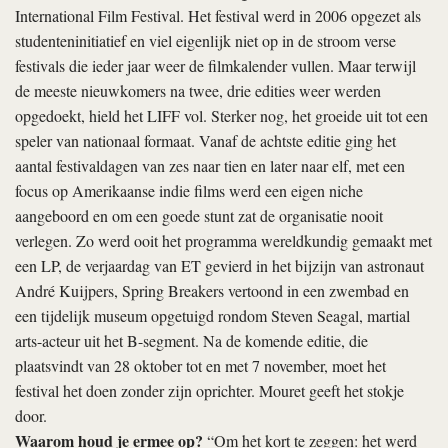
International Film Festival. Het festival werd in 2006 opgezet als
studenteninitiatief en viel eigenlijk niet op in de stroom verse
festivals die ieder jaar weer de filmkalender vullen. Maar terwijl
de meeste nieuwkomers na twee, drie edities weer werden
opgedoekt, hield het LIFF vol. Sterker nog, het groeide uit tot een
speler van nationaal formaat. Vanaf de achtste editie ging het
aantal festivaldagen van zes naar tien en later naar elf, met een
focus op Amerikaanse indie films werd een eigen niche
aangeboord en om een goede stunt zat de organisatie nooit
verlegen. Zo werd ooit het programma wereldkundig gemaakt met
een LP, de verjaardag van ET gevierd in het bijzijn van astronaut
André Kuijpers, Spring Breakers vertoond in een zwembad en
een tijdelijk museum opgetuigd rondom Steven Seagal, martial
arts-acteur uit het B-segment. Na de komende editie, die
plaatsvindt van 28 oktober tot en met 7 november, moet het
festival het doen zonder zijn oprichter. Mouret geeft het stokje
door.
Waarom houd je ermee op?
“Om het kort te zeggen: het werd