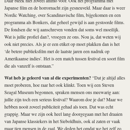
Daar bleek niet zoveel animo voor. Ook het programma met
Japanse film en de horrornacht zijn gesneuveld. Maar daar is weer
Nordic Watching, over Scandinavische film, bijgekomen en een
programma als Bonkers, dat geheel gewijd is aan gestoorde films.
De fondsen die wij aanschreven vonden dat soms wel moeilijk.
Wat is jullie profiel dan?, vroegen ze ons. Nou ja, dat weten wij
ook niet precies. Als je er een etiket op moet plakken dan is het
‘de betere publieksfilm met de laatste jaren een nadruk op
Amerikaanse indies’. Het is een match tussen festival en soort film
die als vanzelf is ontstaan.”
Wat heb je geleerd van al die experimenten?
“Dat je altijd alles
moet proberen, hoe raar het ook klinkt. Toen wij een Steven
Seagal Museum begonnen, spraken mensen ons meewarig aan:
jullie zijn toch een serieus festival? Waarom doe je dat? Maar we
hebben nooit zoveel publiciteit gehad als toen. Dat was echt
grappig. Maar we zijn ook heel lang doorgegaan met het draaien
van Japanse klassiekers in het Sieboldhuis, ook al zaten er vaak
maar tien mensen in de zaal. We deden het omdat we het zelf zo