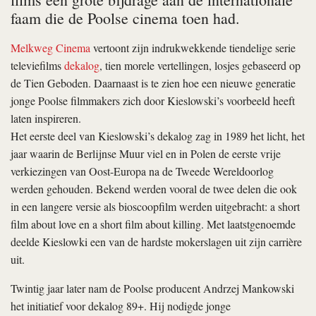
faam die de Poolse cinema toen had.
Melkweg Cinema
vertoont zijn indrukwekkende tiendelige serie
televiefilms
dekalog
, tien morele vertellingen, losjes gebaseerd op
de Tien Geboden. Daarnaast is te zien hoe een nieuwe generatie
jonge Poolse filmmakers zich door Kieslowski’s voorbeeld heeft
laten inspireren.
Het eerste deel van Kieslowski’s
dekalog
zag in 1989 het licht, het
jaar waarin de Berlijnse Muur viel en in Polen de eerste vrije
verkiezingen van Oost-Europa na de Tweede Wereldoorlog
werden gehouden. Bekend werden vooral de twee delen die ook
in een langere versie als bioscoopfilm werden uitgebracht:
a short
film about love
en
a short film about killing
. Met laatstgenoemde
deelde Kieslowki een van de hardste mokerslagen uit zijn carrière
uit.
Twintig jaar later nam de Poolse producent Andrzej Mankowski
het initiatief voor
dekalog 89+
. Hij nodigde jonge