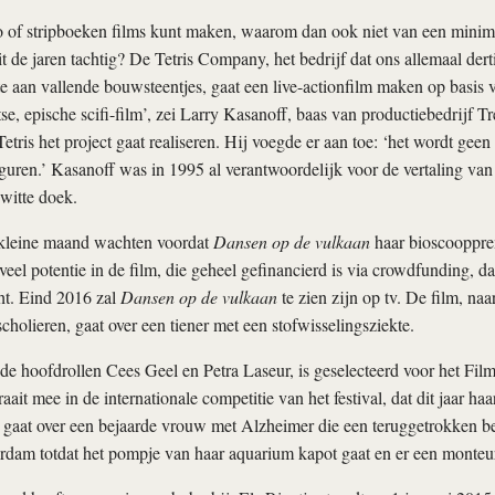
 of stripboeken films kunt maken, waarom dan ook niet van een minima
t de jaren tachtig? De Tetris Company, het bedrijf dat ons allemaal dert
e aan vallende bouwsteentjes, gaat een live-actionfilm maken op basis v
se, epische scifi-film’, zei Larry Kasanoff, baas van productiebedrijf T
tris het project gaat realiseren. Hij voegde er aan toe: ‘het wordt geen
guren.’ Kasanoff was in 1995 al verantwoordelijk voor de vertaling va
witte doek.
 kleine maand wachten voordat
Dansen op de vulkaan
haar bioscooppre
el potentie in de film, die geheel gefinancierd is via crowdfunding, d
ht. Eind 2016 zal
Dansen op de vulkaan
te zien zijn op tv. De film, naa
cholieren, gaat over een tiener met een stofwisselingsziekte.
 de hoofdrollen Cees Geel en Petra Laseur, is geselecteerd voor het Film
aait mee in de internationale competitie van het festival, dat dit jaar haa
gaat over een bejaarde vrouw met Alzheimer die een teruggetrokken bes
rdam totdat het pompje van haar aquarium kapot gaat en er een monteu