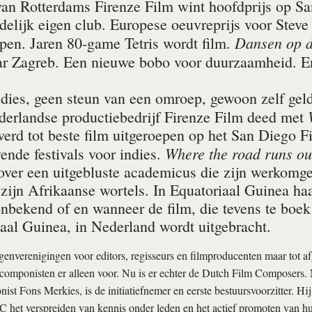
van Rotterdams Firenze Film wint hoofdprijs op S
delijk eigen club. Europese oeuvreprijs voor Stev
Dansen op d
pen. Jaren 80-game Tetris wordt film.
r Zagreb. Een nieuwe bobo voor duurzaamheid. 
dies, geen steun van een omroep, gewoon zelf geld 
derlandse productiebedrijf Firenze Film deed met
werd tot beste film uitgeroepen op het San Diego F
Where the road runs ou
ende festivals voor indies.
 over een uitgebluste academicus die zijn werkomge
 zijn Afrikaanse wortels. In Equatoriaal Guinea ha
onbekend of en wanneer de film, die tevens te boek
iaal Guinea, in Nederland wordt uitgebracht.
ngenverenigingen voor editors, regisseurs en filmproducenten maar tot 
componisten er alleen voor. Nu is er echter de Dutch Film Composers.
ist Fons Merkies, is de initiatiefnemer en eerste bestuursvoorzitter. Hij 
 het verspreiden van kennis onder leden en het actief promoten van h