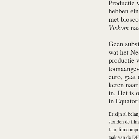
Productie 
hebben ein
met biosco
Viskom
naa
Geen subsi
wat het Ne
productie 
toonaangev
euro, gaat
keren naar
in. Het is 
in Equator
Er zijn al bela
stonden de film
Jaar, filmcompon
taak van de DFC