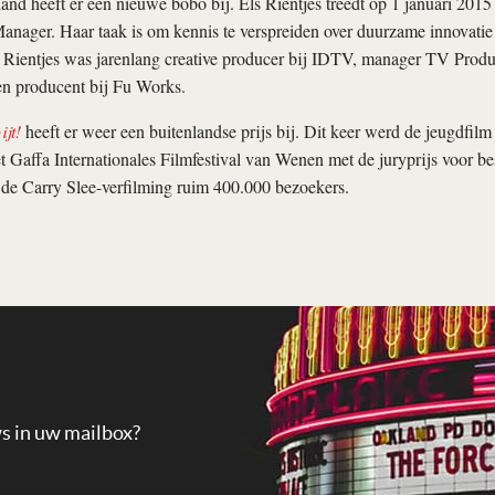
and heeft er een nieuwe bobo bij. Els Rientjes treedt op 1 januari 2015 
Manager. Haar taak is om kennis te verspreiden over duurzame innovatie 
. Rientjes was jarenlang creative producer bij IDTV, manager TV Produ
en producent bij Fu Works.
ijt!
heeft er weer een buitenlandse prijs bij. Dit keer werd de jeugdfi
 Gaffa Internationales Filmfestival van Wenen met de juryprijs voor bes
 de Carry Slee-verfilming ruim 400.000 bezoekers.
ws in uw mailbox?