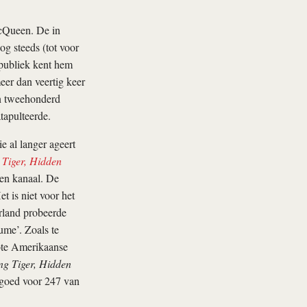
cQueen. De in
g steeds (tot voor
 publiek kent hem
er dan veertig keer
en tweehonderd
tapulteerde.
 al langer ageert
Tiger, Hidden
gen kanaal. De
t is niet voor het
rland probeerde
lume’. Zoals te
ote Amerikaanse
g Tiger, Hidden
 goed voor 247 van