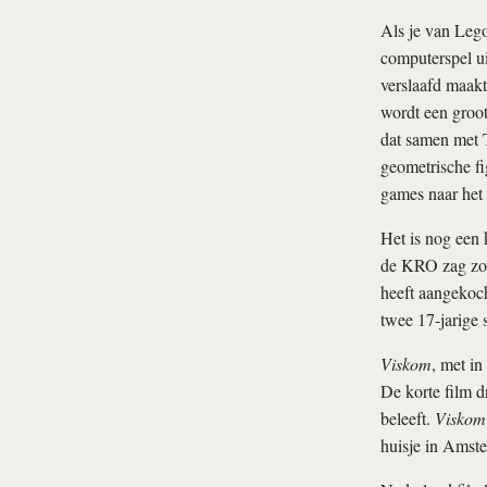
Als je van Lego
computerspel ui
verslaafd maakt
wordt een groot
dat samen met Te
geometrische fi
games naar het 
Het is nog een
de KRO zag zove
heeft aangekoc
twee 17-jarige s
Viskom
, met in
De korte film dr
beleeft.
Viskom
huisje in Amste