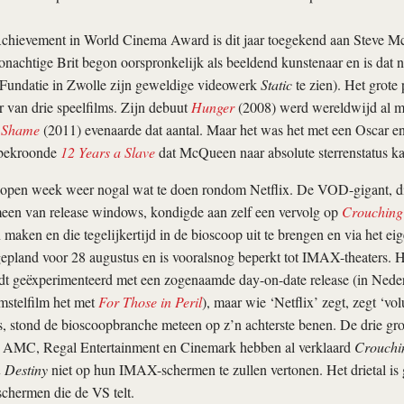
hievement in World Cinema Award is dit jaar toegekend aan Steve M
chtige Brit begon oorspronkelijk als beeldend kunstenaar en is dat no
 Fundatie in Zwolle zijn geweldige videowerk
Static
te zien). Het grote
r van drie speelfilms. Zijn debuut
Hunger
(2008) werd wereldwijd al me
.
Shame
(2011) evenaarde dat aantal. Maar het was het met een Oscar 
 bekroonde
12 Years a Slave
dat McQueen naar absolute sterrenstatus ka
lopen week weer nogal wat te doen rondom Netflix. De VOD-gigant, die
meen van release windows, kondigde aan zelf een vervolg op
Crouching 
 maken en die tegelijkertijd in de bioscoop uit te brengen en via het ei
gepland voor 28 augustus en is vooralsnog beperkt tot IMAX-theaters. He
rdt geëxperimenteerd met een zogenaamde day-on-date release (in Nede
mstelfilm het met
For Those in Peril
), maar wie ‘Netflix’ zegt, zegt ‘vo
, stond de bioscoopbranche meteen op z’n achterste benen. De drie gr
 AMC, Regal Entertainment en Cinemark hebben al verklaard
Crouchin
 Destiny
niet op hun IMAX-schermen te zullen vertonen. Het drietal is
hermen die de VS telt.