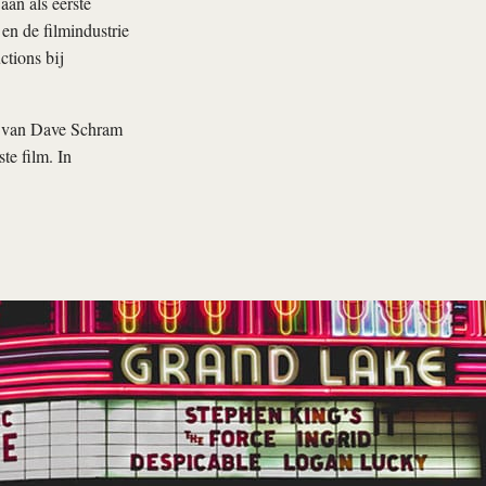
aan als eerste
en de filmindustrie
ctions bij
lm van Dave Schram
te film. In