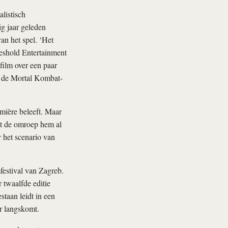
listisch
ig jaar geleden
an het spel. ‘Het
reshold Entertainment
 film over een paar
n de Mortal Kombat-
mière beleeft. Maar
at de omroep hem al
r het scenario van
festival van Zagreb.
r twaalfde editie
taan leidt in een
r langskomt.