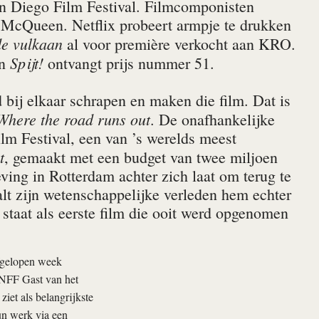
an Diego Film Festival. Filmcomponisten
e McQueen. Netflix probeert armpje te drukken
e vulkaan
al voor première verkocht aan KRO.
Spijt!
En
ontvangt prijs nummer 51.
bij elkaar schrapen en maken die film. Dat is
Where the road runs out
. De onafhankelijke
ilm Festival, een van ’s werelds meest
t
, gemaakt met een budget van twee miljoen
ving in Rotterdam achter zich laat om terug te
alt zijn wetenschappelijke verleden hem echter
 staat als eerste film die ooit werd opgenomen
afgelopen week
 NFF Gast van het
ziet als belangrijkste
un werk via een