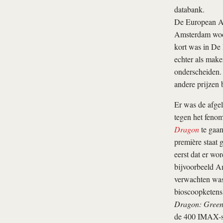
databank.
De European Ac
Amsterdam woona
kort was in De
echter als make
onderscheiden
andere prijzen
Er was de afge
tegen het feno
Dragon
te gaan
première staat 
eerst dat er wo
bijvoorbeeld A
verwachten was
bioscoopketens
Dragon: Green
de 400 IMAX-sc