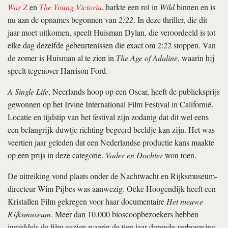
War Z
en
The Young Victoria
, harkte een rol in
Wild
binnen en is
nu aan de opnames begonnen van
2:22
. In deze thriller, die dit
jaar moet uitkomen, speelt Huisman Dylan, die veroordeeld is tot
elke dag dezelfde gebeurtenissen die exact om 2:22 stoppen. Van
de zomer is Huisman al te zien in
The Age of Adaline
, waarin hij
speelt tegenover Harrison Ford.
A Single Life
, Neerlands hoop op een Oscar, heeft de publieksprijs
gewonnen op het Irvine International Film Festival in Californië.
Locatie en tijdstip van het festival zijn zodanig dat dit wel eens
een belangrijk duwtje richting begeerd beeldje kan zijn. Het was
veertien jaar geleden dat een Nederlandse productie kans maakte
op een prijs in deze categorie.
Vader en Dochter
won toen.
De uitreiking vond plaats onder de Nachtwacht en Rijksmuseum-
directeur Wim Pijbes was aanwezig. Oeke Hoogendijk heeft een
Kristallen Film gekregen voor haar documentaire
Het nieuwe
Rijksmuseum
. Meer dan 10.000 bioscoopbezoekers hebben
inmiddels de film gezien waarin de tien jaar durende verbouwing