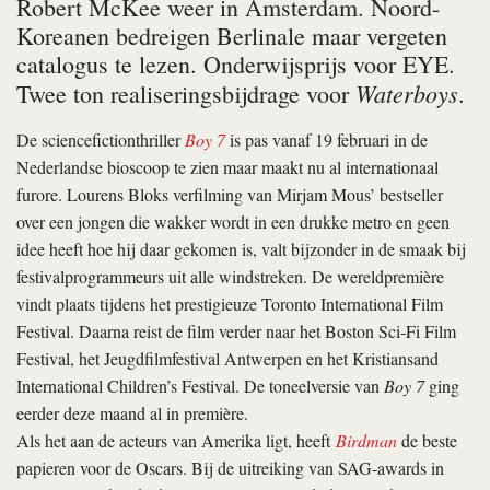
Robert McKee weer in Amsterdam. Noord-
Koreanen bedreigen Berlinale maar vergeten
catalogus te lezen. Onderwijsprijs voor EYE.
Waterboys
Twee ton realiseringsbijdrage voor
.
De sciencefictionthriller
Boy 7
is pas vanaf 19 februari in de
Nederlandse bioscoop te zien maar maakt nu al internationaal
furore. Lourens Bloks verfilming van Mirjam Mous’ bestseller
over een jongen die wakker wordt in een drukke metro en geen
idee heeft hoe hij daar gekomen is, valt bijzonder in de smaak bij
festivalprogrammeurs uit alle windstreken. De wereldpremière
vindt plaats tijdens het prestigieuze Toronto International Film
Festival. Daarna reist de film verder naar het Boston Sci-Fi Film
Festival, het Jeugdfilmfestival Antwerpen en het Kristiansand
International Children’s Festival. De toneelversie van
Boy 7
ging
eerder deze maand al in première.
Als het aan de acteurs van Amerika ligt, heeft
Birdman
de beste
papieren voor de Oscars. Bij de uitreiking van SAG-awards in