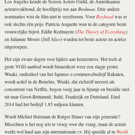
Los Angeles kende de Screen Actors Guild, de Amerikaanse
acteursvakbond, de hoofdprij
s
toe aan
Birdman
. Drie andere
nominaties wist de film niet te verzilveren. Voor
Boyhood
was er
ook slechts één prijs: Patricia Arquette won in de categorie beste
vrouwelijke bijrol. Eddie Redmayne (
The Theory of Everything
)
en Julianne Moore (
Still Alice
) warden tot beste acteur en actrice
uitgeroepen.
Het zijn zware dagen voor lijders aan keuzestress. Het toch al
grote VOD-aanbod wordt binnenkort weer een slagje groter.
Wuaki, onderdeel van het Japanse e-commercebedrijf Rakuten,
wordt actief in de Benelux. Wuaki, dat zichzelf neerzet als
concurrent van Netflix, begon vorig jaar in Spanje en breidde snel
uit naar Groot-Brittannië, Italië, Frankrijk en Duitsland. Eind
2014 had het bedrijf 1,85 miljoen klanten.
Wordt Michiel Huisman de Rutger Hauer van zijn generatie?
Misschien is het nog iets te vroeg voor die vraag, maar de acteur
werkt wel hard aan zijn internationale cv. Hij speelde al in
World