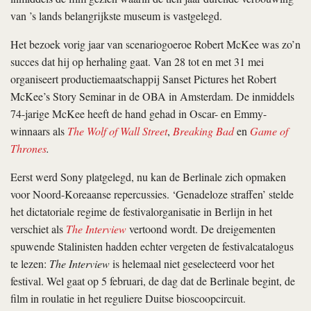
van ’s lands belangrijkste museum is vastgelegd.
Het bezoek vorig jaar van scenariogoeroe Robert McKee was zo’n
succes dat hij op herhaling gaat. Van 28 tot en met 31 mei
organiseert productiemaatschappij Sanset Pictures het Robert
McKee’s Story Seminar in de OBA in Amsterdam. De inmiddels
74-jarige McKee heeft de hand gehad in Oscar- en Emmy-
winnaars als
The Wolf of Wall Street
,
Breaking Bad
en
Game of
Thrones
.
Eerst werd Sony platgelegd, nu kan de Berlinale zich opmaken
voor Noord-Koreaanse repercussies. ‘Genadeloze straffen’ stelde
het dictatoriale regime de festivalorganisatie in Berlijn in het
verschiet als
The Interview
vertoond wordt. De dreigementen
spuwende Stalinisten hadden echter vergeten de festivalcatalogus
te lezen:
The Interview
is helemaal niet geselecteerd voor het
festival. Wel gaat op 5 februari, de dag dat de Berlinale begint, de
film in roulatie in het reguliere Duitse bioscoopcircuit.