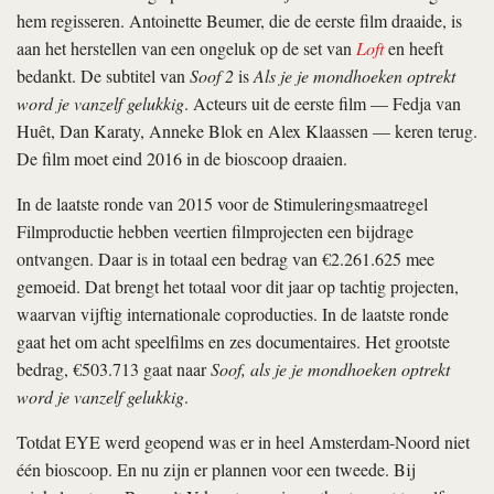
hem regisseren. Antoinette Beumer, die de eerste film draaide, is
aan het herstellen van een ongeluk op de set van
Loft
en heeft
bedankt. De subtitel van
Soof 2
is
Als je je mondhoeken optrekt
word je vanzelf gelukkig
. Acteurs uit de eerste film — Fedja van
Huêt, Dan Karaty, Anneke Blok en Alex Klaassen — keren terug.
De film moet eind 2016 in de bioscoop draaien.
In de laatste ronde van 2015 voor de Stimuleringsmaatregel
Filmproductie hebben veertien filmprojecten een bijdrage
ontvangen. Daar is in totaal een bedrag van €2.261.625 mee
gemoeid. Dat brengt het totaal voor dit jaar op tachtig projecten,
waarvan vijftig internationale coproducties. In de laatste ronde
gaat het om acht speelfilms en zes documentaires. Het grootste
bedrag, €503.713 gaat naar
Soof, als je je mondhoeken optrekt
word je vanzelf gelukkig
.
Totdat EYE werd geopend was er in heel Amsterdam-Noord niet
één bioscoop. En nu zijn er plannen voor een tweede. Bij