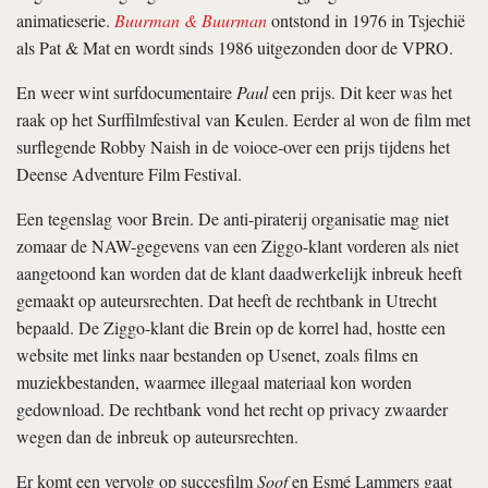
animatieserie.
Buurman & Buurman
ontstond in 1976 in Tsjechië
als Pat & Mat en wordt sinds 1986 uitgezonden door de VPRO.
En weer wint surfdocumentaire
Paul
een prijs. Dit keer was het
raak op het Surffilmfestival van Keulen. Eerder al won de film met
surflegende Robby Naish in de voioce-over een prijs tijdens het
Deense Adventure Film Festival.
Een tegenslag voor Brein. De anti-piraterij organisatie mag niet
zomaar de NAW-gegevens van een Ziggo-klant vorderen als niet
aangetoond kan worden dat de klant daadwerkelijk inbreuk heeft
gemaakt op auteursrechten. Dat heeft de rechtbank in Utrecht
bepaald. De Ziggo-klant die Brein op de korrel had, hostte een
website met links naar bestanden op Usenet, zoals films en
muziekbestanden, waarmee illegaal materiaal kon worden
gedownload. De rechtbank vond het recht op privacy zwaarder
wegen dan de inbreuk op auteursrechten.
Er komt een vervolg op succesfilm
Soof
en Esmé Lammers gaat