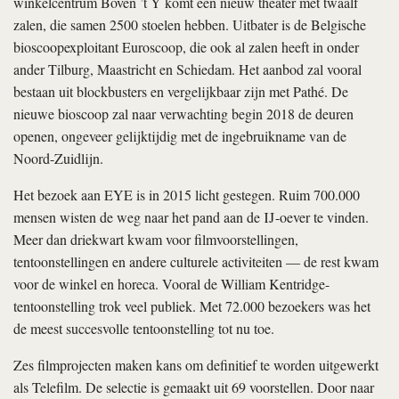
winkelcentrum Boven ’t Y komt een nieuw theater met twaalf
zalen, die samen 2500 stoelen hebben. Uitbater is de Belgische
bioscoopexploitant Euroscoop, die ook al zalen heeft in onder
ander Tilburg, Maastricht en Schiedam. Het aanbod zal vooral
bestaan uit blockbusters en vergelijkbaar zijn met Pathé. De
nieuwe bioscoop zal naar verwachting begin 2018 de deuren
openen, ongeveer gelijktijdig met de ingebruikname van de
Noord-Zuidlijn.
Het bezoek aan EYE is in 2015 licht gestegen. Ruim 700.000
mensen wisten de weg naar het pand aan de IJ-oever te vinden.
Meer dan driekwart kwam voor filmvoorstellingen,
tentoonstellingen en andere culturele activiteiten — de rest kwam
voor de winkel en horeca. Vooral de William Kentridge-
tentoonstelling trok veel publiek. Met 72.000 bezoekers was het
de meest succesvolle tentoonstelling tot nu toe.
Zes filmprojecten maken kans om definitief te worden uitgewerkt
als Telefilm. De selectie is gemaakt uit 69 voorstellen. Door naar