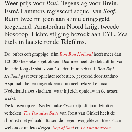
Paul.
Weer prijs voor
Tegenslag voor Brein.
Soof
Esmé Lammers regisseert sequel van
.
Ruim twee miljoen aan stimuleringsgeld
toegekend. Amsterdam-Noord krijgt tweede
bioscoop. Lichte stijging bezoek aan EYE. Zes
titels in laatste ronde Telefilms.
De ‘onbeskoft grappige’ film
Bon Bini Holland
heeft meer dan
100.000 bezoekers getrokken. Daarmee heeft de debuutfilm van
Jelle de Jong de status van Gouden Film behaald.
Bon Bini
Holland
gaat over oplichter Robertico, gespeeld door Jandino
Asporaat, die per ongeluk een crimineel belazert en naar
Nederland moet vluchten, waar hij zich opnieuw in de nesten
werkt.
De kansen op een Nederlandse Oscar zijn dit jaar definitief
verkeken.
The Paradise Suite
van Joost van Ginkel heeft de
shortlist niet gehaald. Tussen de negen overgebleven titels staan
wel onder andere
Krigen
,
Son of Saul
en
Le tout nouveau