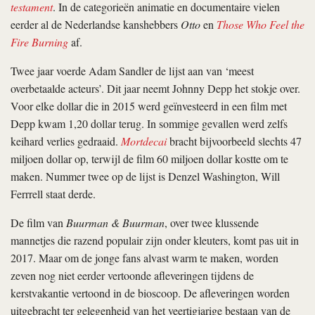
testament
. In de categorieën animatie en documentaire vielen
eerder al de Nederlandse kanshebbers
Otto
en
Those Who Feel the
Fire Burning
af.
Twee jaar voerde Adam Sandler de lijst aan van ‘meest
overbetaalde acteurs’. Dit jaar neemt Johnny Depp het stokje over.
Voor elke dollar die in 2015 werd geïnvesteerd in een film met
Depp kwam 1,20 dollar terug. In sommige gevallen werd zelfs
keihard verlies gedraaid.
Mortdecai
bracht bijvoorbeeld slechts 47
miljoen dollar op, terwijl de film 60 miljoen dollar kostte om te
maken. Nummer twee op de lijst is Denzel Washington, Will
Ferrrell staat derde.
De film van
Buurman & Buurman
, over twee klussende
mannetjes die razend populair zijn onder kleuters, komt pas uit in
2017. Maar om de jonge fans alvast warm te maken, worden
zeven nog niet eerder vertoonde afleveringen tijdens de
kerstvakantie vertoond in de bioscoop. De afleveringen worden
uitgebracht ter gelegenheid van het veertigjarige bestaan van de