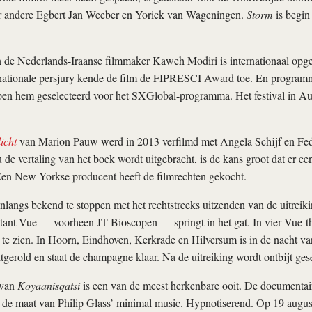
er andere Egbert Jan Weeber en Yorick van Wageningen.
Storm
is begin 
 de Nederlands-Iraanse filmmaker Kaweh Modiri is internationaal opge
nationale persjury kende de film de FIPRESCI Award toe. En program
en hem geselecteerd voor het SXGlobal-programma. Het festival in Aust
icht
van Marion Pauw werd in 2013 verfilmd met Angela Schijf en Fed
 de vertaling van het boek wordt uitgebracht, is de kans groot dat er 
en New Yorkse producent heeft de filmrechten gekocht.
langs bekend te stoppen met het rechtstreeks uitzenden van de uitreik
ant Vue — voorheen JT Bioscopen — springt in het gat. In vier Vue-the
 te zien. In Hoorn, Eindhoven, Kerkrade en Hilversum is in de nacht va
itgerold en staat de champagne klaar. Na de uitreiking wordt ontbijt ges
 van
Koyaanisqatsi
is een van de meest herkenbare ooit. De documentair
p de maat van Philip Glass’ minimal music. Hypnotiserend. Op 19 augu