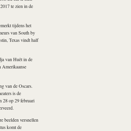
2017 te zien in de
merkt tijdens het
meurs van South by
in, Texas vindt half
ja van Huêt in de
een Amerikaanse
ing van de Oscars.
aters is de
n 28 op 29 februari
erveerd.
e beelden versnellen
stus komt de