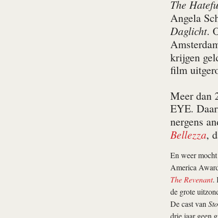
The Hatefu
Angela Sch
Daglicht
. 
Amsterdam
krijgen ge
film uitge
Meer dan 2
EYE. Daarm
nergens an
Bellezza
, 
En weer mocht A
America Awards.
The Revenant
.
de grote uitzon
De cast van
St
drie jaar geen 