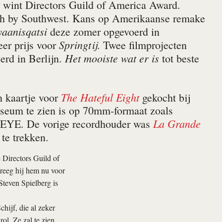
t
wint Directors Guild of America Award.
h by Southwest. Kans op Amerikaanse remake
aanisqatsi
deze zomer opgevoerd in
Springtij
r prijs voor
. Twee filmprojecten
Het mooiste wat er is
erd in Berlijn.
tot beste
The Hateful Eight
 kaartje voor
gekocht bij
useum te zien is op 70mm-formaat zoals
La Grande
an EYE. De vorige recordhouder was
te trekken.
 Directors Guild of
kreeg hij hem nu voor
Steven Spielberg is
hijf, die al zeker
ol. Ze zal te zien