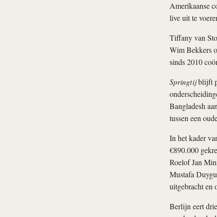
Amerikaanse co
live uit te voe
Tiffany van St
Wim Bekkers op
sinds 2010 coör
Springtij
blijft
onderscheidinge
Bangladesh aan
tussen een oude
In het kader va
€890.000 gekre
Roelof Jan Minn
Mustafa Duygul
uitgebracht en 
Berlijn eert dr