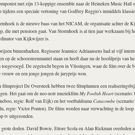
mponist met zijn 13-koppige ensemble naar de Heineken Music Hall 
ren tijdens een speciale vertoning van Godfrey Reggio’s inmiddels klassie
ormhoek is de nieuwe baas van het NICAM, de organisatie achter de Kij
, die met pensioen gaat. Van Stormhoek is al tien jaar werkzaam bij
dinator van Kijkwijzer is.
 prijzen binnenharken. Regisseur Jeannice Adriaansens had al vijf intern
n op de schoorsteenmantel staan en heeft daar nu de hoofdprijs van het
 toegevoegd. De zegetocht begon in Vlissingen, waar de film over de 
 vrouw en een jonge jongen de juryprijs won.
n filmproject De Oversteek hebben twee filmplannen een realiseringsbi
gen. Het gaat om de neo-noir muziekfilm
My Foolish Heart
(scenario: 
eboo, regie: Rolf van Eijk) en het voetbaldrama
Catacombe
(scenario:
u, regie: Victor Ponten). De films worden naar verwachting in de loop
op tv uitgezonden.
ie grote doden. David Bowie, Ettore Scola en Alan Rickman overleden a