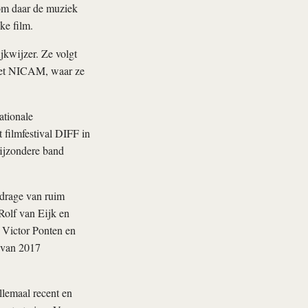
om daar de muziek
ke film.
kwijzer. Ze volgt
 het NICAM, waar ze
ationale
 filmfestival DIFF in
bijzondere band
jdrage van ruim
Rolf van Eijk en
 Victor Ponten en
 van 2017
llemaal recent en