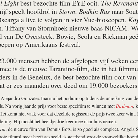
l Eight
The Revenan
best bezochte film EYE ooit.
Storm
Bodkin Ras
ijf speelt hoofdrol in
.
naar Sout
Koy
Oscargala live te volgen in vier Vue-bioscopen.
. Tiffany van Stormhoek nieuwe baas NICAM. Wee
ld van De Oversteek. Bowie, Scola en Rickman geë
roepen op Amerikaans festival.
3.000 mensen hebben de afgelopen vijf weken een
ee is de nieuwe Tarantino-film, die in het filmm
ders in de Benelux, de best bezochte film ooit v
dat er zes maanden over deed om 19.000 bezoekers 
lejandro González Iñárritu het podium op tijdens de uitreiking van de
 Na vorig jaar de prijs voor beste speelfilm te winnen met
Birdman
, 
 Het komt niet vaak voor dat dezelfde regisseur de prijs twee keer wint. 
dering. Hij mocht het beeldje drie keer mee naar huis nemen.
orm
, de nieuwe film van Dennis Bots, is zo goed als compleet. Angela Sc
grote filmrol meer heeft gespeeld, is getekend voor de vrouwelijke hoofdr