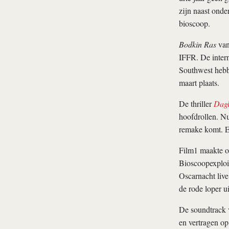
zijn naast ond
bioscoop.
Bodkin Ras
van
IFFR. De inter
Southwest hebb
maart plaats.
De thriller
Dagl
hoofdrollen. Nu
remake komt. E
Film1 maakte on
Bioscoopexploit
Oscarnacht live
de rode loper u
De soundtrack
en vertragen o