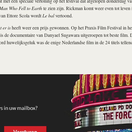
 met een speciale vertoning op het festival dat afgelopen donderdag va
Man Who Fell to Earth
te zien zijn. Rickman komt weer even tot leven
van Ettore Scola wordt
Le bal
vertoond.
 er is
heeft weer een prijs gewonnen. Op het Praxis Film Festival in h
is de documentaire van Danyael Sugawara uitgeroepen tot beste film. D
ord huwelijksgeluk was de enige Nederlandse film in de 24 titels tellen
ws in uw mailbox?