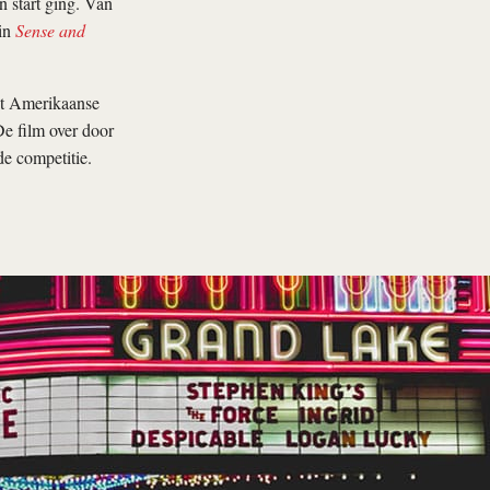
n start ging. Van
 in
Sense and
et Amerikaanse
e film over door
de competitie.