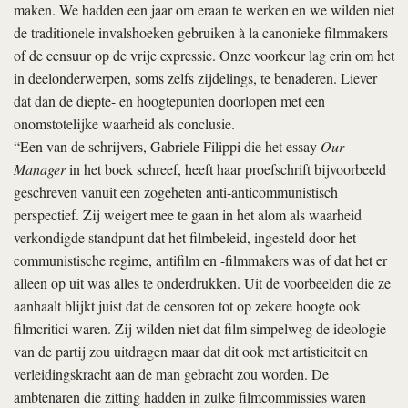
maken. We hadden een jaar om eraan te werken en we wilden niet
de traditionele invalshoeken gebruiken à la canonieke filmmakers
of de censuur op de vrije expressie. Onze voorkeur lag erin om het
in deelonderwerpen, soms zelfs zijdelings, te benaderen. Liever
dat dan de diepte- en hoogtepunten doorlopen met een
onomstotelijke waarheid als conclusie.
“Een van de schrijvers, Gabriele Filippi die het essay
Our
Manager
in het boek schreef, heeft haar proefschrift bijvoorbeeld
geschreven vanuit een zogeheten anti-anticommunistisch
perspectief. Zij weigert mee te gaan in het alom als waarheid
verkondigde standpunt dat het filmbeleid, ingesteld door het
communistische regime, antifilm en -filmmakers was of dat het er
alleen op uit was alles te onderdrukken. Uit de voorbeelden die ze
aanhaalt blijkt juist dat de censoren tot op zekere hoogte ook
filmcritici waren. Zij wilden niet dat film simpelweg de ideologie
van de partij zou uitdragen maar dat dit ook met artisticiteit en
verleidingskracht aan de man gebracht zou worden. De
ambtenaren die zitting hadden in zulke filmcommissies waren