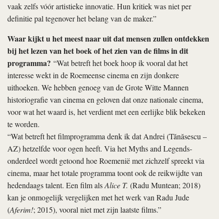
vaak zelfs vóór artistieke innovatie. Hun kritiek was niet per
definitie pal tegenover het belang van de maker.”
Waar kijkt u het meest naar uit dat mensen zullen ontdekken
bij het lezen van het boek of het zien van de films in dit
programma?
“Wat betreft het boek hoop ik vooral dat het
interesse wekt in de Roemeense cinema en zijn donkere
uithoeken. We hebben genoeg van de Grote Witte Mannen
historiografie van cinema en geloven dat onze nationale cinema,
voor wat het waard is, het verdient met een eerlijke blik bekeken
te worden.
“Wat betreft het filmprogramma denk ik dat Andrei (Tănăsescu –
AZ) hetzelfde voor ogen heeft. Via het Myths and Legends-
onderdeel wordt getoond hoe Roemenië met zichzelf spreekt via
cinema, maar het totale programma toont ook de reikwijdte van
hedendaags talent. Een film als
Alice T.
(Radu Muntean; 2018)
kan je onmogelijk vergelijken met het werk van Radu Jude
(
Aferim!
; 2015), vooral niet met zijn laatste films.”