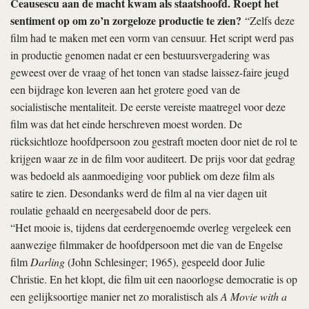
Ceausescu aan de macht kwam als staatshoofd. Roept het
sentiment op om zo’n zorgeloze productie te zien?
“Zelfs deze
film had te maken met een vorm van censuur. Het script werd pas
in productie genomen nadat er een bestuursvergadering was
geweest over de vraag of het tonen van stadse laissez-faire jeugd
een bijdrage kon leveren aan het grotere goed van de
socialistische mentaliteit. De eerste vereiste maatregel voor deze
film was dat het einde herschreven moest worden. De
rücksichtloze hoofdpersoon zou gestraft moeten door niet de rol te
krijgen waar ze in de film voor auditeert. De prijs voor dat gedrag
was bedoeld als aanmoediging voor publiek om deze film als
satire te zien. Desondanks werd de film al na vier dagen uit
roulatie gehaald en neergesabeld door de pers.
“Het mooie is, tijdens dat eerdergenoemde overleg vergeleek een
aanwezige filmmaker de hoofdpersoon met die van de Engelse
film
Darling
(John Schlesinger; 1965), gespeeld door Julie
Christie. En het klopt, die film uit een naoorlogse democratie is op
een gelijksoortige manier net zo moralistisch als
A Movie with a