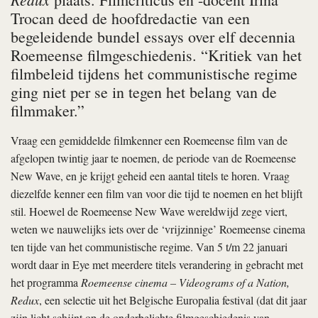
Trocan deed de hoofdredactie van een
begeleidende bundel essays over elf decennia
Roemeense filmgeschiedenis. “Kritiek van het
filmbeleid tijdens het communistische regime
ging niet per se in tegen het belang van de
filmmaker.”
Vraag een gemiddelde filmkenner een Roemeense film van de
afgelopen twintig jaar te noemen, de periode van de Roemeense
New Wave, en je krijgt geheid een aantal titels te horen. Vraag
diezelfde kenner een film van voor die tijd te noemen en het blijft
stil. Hoewel de Roemeense New Wave wereldwijd zege viert,
weten we nauwelijks iets over de ‘vrijzinnige’ Roemeense cinema
ten tijde van het communistische regime. Van 5 t/m 22 januari
wordt daar in Eye met meerdere titels verandering in gebracht met
het programma
Roemeense cinema – Videograms of a Nation,
Redux
, een selectie uit het Belgische Europalia festival (dat dit jaar
zijn licht schijnt op de onderbelichte filmgeschiedenis van