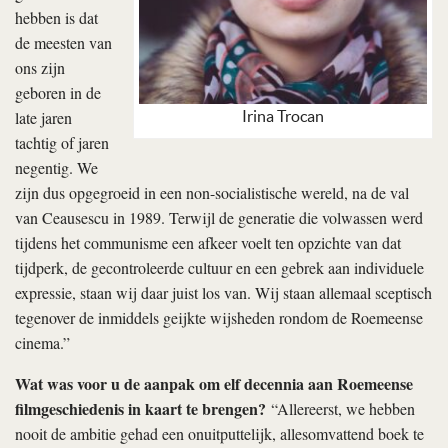
hebben is dat
de meesten van
ons zijn
geboren in de
Irina Trocan
late jaren
tachtig of jaren
negentig. We
zijn dus opgegroeid in een non-socialistische wereld, na de val
van Ceausescu in 1989. Terwijl de generatie die volwassen werd
tijdens het communisme een afkeer voelt ten opzichte van dat
tijdperk, de gecontroleerde cultuur en een gebrek aan individuele
expressie, staan wij daar juist los van. Wij staan allemaal sceptisch
tegenover de inmiddels geijkte wijsheden rondom de Roemeense
cinema.”
Wat was voor u de aanpak om elf decennia aan Roemeense
filmgeschiedenis in kaart te brengen?
“Allereerst, we hebben
nooit de ambitie gehad een onuitputtelijk, allesomvattend boek te