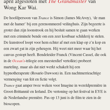
The Grandmaster
april afgesloten met
van
Wong Kar Wai.
De hoofdpersoon van
Trance
is Simon (James McAvoy), ‘de man
met de hamer’ bij een gerenommeerd veilinghuis. Zijn begeerte is
groter dan zijn loonstrook en hij besluit samen te gaan werken
met een criminele bende om een zeer kostbaar schilderij te stelen.
De kunstroof loopt voor hem echter af met een klap op z’n kop en
een zwart gat in zijn geheugen. Hij weet niet meer waar hij het
canvas gestopt heeft. Bendeleider Franck (Vincent Cassel, die ook
in de
Ocean’s
-trilogie een meesterdief vertolkte) probeert
marteling, maar als dat niet werkt schakelt hij een
hypnotherapeute (Rosario Dawson) in. Een nachtmerrieachtige
vermenging van feit en fictie volgt.
Trance
gaat amper twee weken voor Imagine in wereldpremière in
Groot-Brittannië en Ierland. De vertoning op het festival in EYE is
de Nederlandse première. Pas op 13 juni is de film te zien in de
bioscopen.