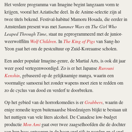
Het verdere programma van Imagine begint langzaam vorm te
krijgen, vooral het Aziatische deel. In de Anime-selectie zijn al
twee titels bekend. Festival-habitué Mamoru Hosada, die eerder in
Amsterdam present was met
Summer Wars
en
The Girl Who
Leaped Through Time
, staat nu geprogrammeerd met de junior-
weerwolffilm
Wolf Children
. In
The King of Pigs
van Sang-ho
Yeon gaat het om de pestcultuur op Zuid-Koreaanse scholen.
Een ander populair Imagine-genre, de Martial Arts, is ook dit jaar
weer goed vertegenwoordigd. Zo is er het Japanse
Rurouni
Kenshin
, gebaseerd op de gelijknamige manga, waarin een
voormalige samoerai het zonder wapens moet zien te redden om
zo de cyclus van dood en verderf te doorbreken.
Op het gebied van de horrorkomedies is er
Grabbers
, waarin de
enige remedie tegen buitenaardse bloedzuigers blijkt te bestaan uit
het nuttigen van vele liters alcohol. De Canadese low-budget
productie
Mon Ami
gaat over twee zaagselhoofden die de dochter
van hun baas ontvoeren in de hoop snel rijk te worden en al snel