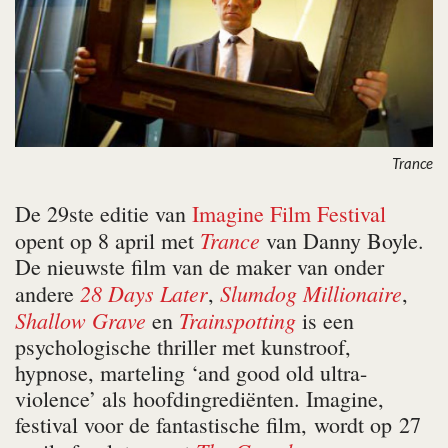
Trance
De 29ste editie van
Imagine Film Festival
Trance
opent op 8 april met
van Danny Boyle.
De nieuwste film van de maker van onder
28 Days Later
Slumdog Millionaire
andere
,
,
Shallow Grave
Trainspotting
en
is een
psychologische thriller met kunstroof,
hypnose, marteling ‘and good old ultra-
violence’ als hoofdingrediënten. Imagine,
festival voor de fantastische film, wordt op 27