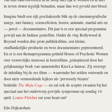
in zeven sloten tegelijk belanden, maar dan wel gevuld met bloed.
Imagine biedt een rijk geschakeerde blik op de cinematografische
marge, met fantasy, sciencefiction, horror, animatie, martial arts en
— jawel — documentaires. Dit jaar is er een speciaal programma
gewijd aan de Indiase genrefilm. Onder de vlag Bollywood &
Beyond worden drie grote publieksfilms, een kleine,
onafhankelijke productie en twee documentaires gepresenteerd.
En er is een themaprogramma getiteld House of Psychotic Women
over vrouwelijke neuroses in horrorfilms, geïnspireerd door het
gelijknamige boek van samensteller Kier-La Janisse. Zij verzorgt
de inleiding bij de zes films — waaronder het zelden vertoonde en
door niets vermoedende kijkers als ‘perversely bizarre’
betitelde
The Mafu Cage
— en zal ook de scepter zwaaien bij het
speciaal aan het onderwerp gewijde symposium op zondag 14
april.
Louise Fletcher
eat your heart out!
Edo Dijksterhuis