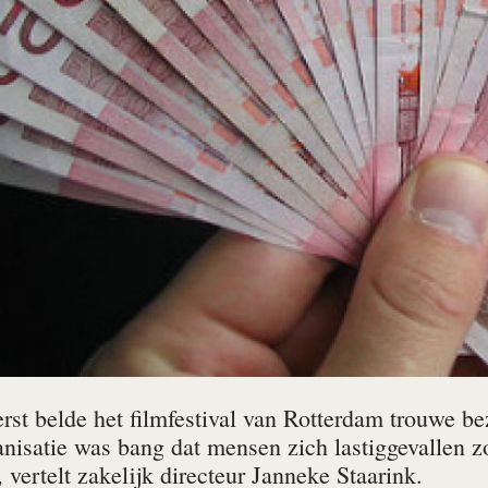
erst belde het filmfestival van Rotterdam trouwe b
ganisatie was bang dat mensen zich lastiggevallen 
 vertelt zakelijk directeur Janneke Staarink.