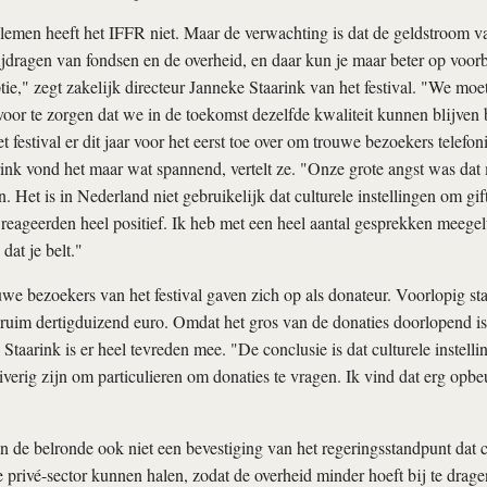
emen heeft het IFFR niet. Maar de verwachting is dat de geldstroom va
jdragen van fondsen en de overheid, en daar kun je maar beter op voorb
tie," zegt zakelijk directeur Janneke Staarink van het festival. "We moet
voor te zorgen dat we in de toekomst dezelfde kwaliteit kunnen blijven 
 festival er dit jaar voor het eerst toe over om trouwe bezoekers telefo
rink vond het maar wat spannend, vertelt ze. "Onze grote angst was dat 
. Het is in Nederland niet gebruikelijk dat culturele instellingen om gi
eageerden heel positief. Ik heb met een heel aantal gesprekken meegelu
dat je belt."
we bezoekers van het festival gaven zich op als donateur. Voorlopig st
ruim dertigduizend euro. Omdat het gros van de donaties doorlopend is
 Staarink is er heel tevreden mee. "De conclusie is dat culturele instell
iverig zijn om particulieren om donaties te vragen. Ik vind dat erg opb
an de belronde ook niet een bevestiging van het regeringsstandpunt dat cu
e privé-sector kunnen halen, zodat de overheid minder hoeft bij te drage