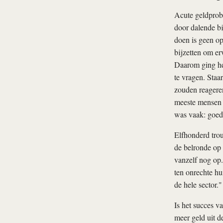
Acute geldprobl
door dalende bi
doen is geen op
bijzetten om er
Daarom ging het
te vragen. Staa
zouden reageren
meeste mensen r
was vaak: goed 
Elfhonderd trou
de belronde op 
vanzelf nog op.
ten onrechte hu
de hele sector."
Is het succes v
meer geld uit d