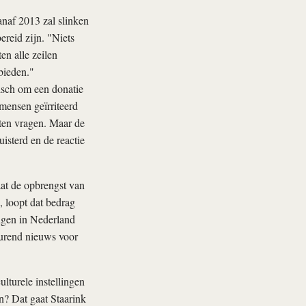
naf 2013 zal slinken
ereid zijn. "Niets
en alle zeilen
bieden."
nisch om een donatie
mensen geïrriteerd
ften vragen. Maar de
isterd en de reactie
aat de opbrengst van
, loopt dat bedrag
ingen in Nederland
eurend nieuws voor
lturele instellingen
n? Dat gaat Staarink