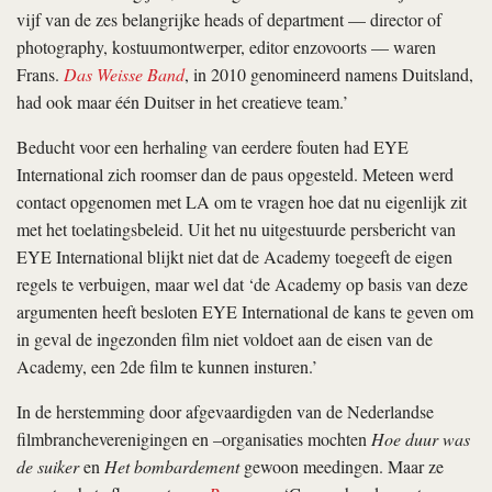
vijf van de zes belangrijke heads of department — director of
photography, kostuumontwerper, editor enzovoorts — waren
Frans.
Das Weisse Band
, in 2010 genomineerd namens Duitsland,
had ook maar één Duitser in het creatieve team.’
Beducht voor een herhaling van eerdere fouten had EYE
International zich roomser dan de paus opgesteld. Meteen werd
contact opgenomen met LA om te vragen hoe dat nu eigenlijk zit
met het toelatingsbeleid. Uit het nu uitgestuurde persbericht van
EYE International blijkt niet dat de Academy toegeeft de eigen
regels te verbuigen, maar wel dat ‘de Academy op basis van deze
argumenten heeft besloten EYE International de kans te geven om
in geval de ingezonden film niet voldoet aan de eisen van de
Academy, een 2de film te kunnen insturen.’
In de herstemming door afgevaardigden van de Nederlandse
filmbrancheverenigingen en –organisaties mochten
Hoe duur was
de suiker
en
Het bombardement
gewoon meedingen. Maar ze