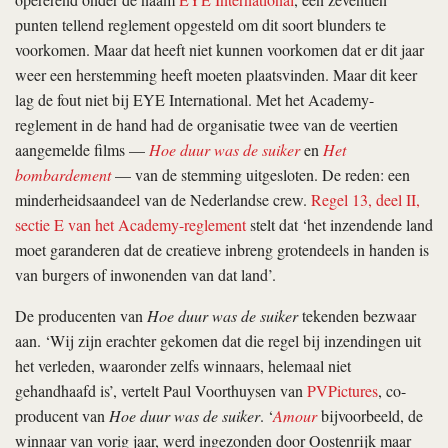
punten tellend reglement opgesteld om dit soort blunders te
voorkomen. Maar dat heeft niet kunnen voorkomen dat er dit jaar
weer een herstemming heeft moeten plaatsvinden. Maar dit keer
lag de fout niet bij EYE International. Met het Academy-
reglement in de hand had de organisatie twee van de veertien
aangemelde films —
Hoe duur was de suiker
en
Het
bombardement
— van de stemming uitgesloten. De reden: een
minderheidsaandeel van de Nederlandse crew.
Regel 13, deel II,
sectie E van het Academy-reglement
stelt dat ‘het inzendende land
moet garanderen dat de creatieve inbreng grotendeels in handen is
van burgers of inwonenden van dat land’.
De producenten van
Hoe duur was de suiker
tekenden bezwaar
aan. ‘Wij zijn erachter gekomen dat die regel bij inzendingen uit
het verleden, waaronder zelfs winnaars, helemaal niet
gehandhaafd is’, vertelt Paul Voorthuysen van
PVPictures
, co-
producent van
Hoe duur was de suiker
. ‘
Amour
bijvoorbeeld, de
winnaar van vorig jaar, werd ingezonden door Oostenrijk maar