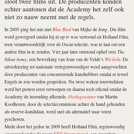
sloot twee films uit. De producenten konden
echter aantonen dat de Academy het zelf ook
niet zo nauw neemt met de regels.
In 2005 ging het mis met
Blue Bird
van Mijke de Jong. Die film
werd geweigerd omdat hij al op tv was vertoond en Holland Film,
toen verantwoordelijk voor de Oscar-selectie, was te laat om een
andere film in te zenden. Vier jaar later ontstond ophef over
The
Silent Army
, een bewerking van Jean van de Velde’s
Wit licht
. De
uitverkiezing tot nationale vertegenwoordiger werd aangevochten
door producenten van concurrerende kanshebbers omdat er teveel
Engels in zou worden gesproken. Na twee weken touwtrekken
werd het protest eerst verworpen en daarna toch erkend omdat de
Academy de inzending afkeurde.
Oorlogswinter
van Martin
Koolhoven, door de selectiecommissie achter de hand gehouden
als reserve-kandidaat, werd snel als alternatief naar voren
geschoven.
Mede door het gedoe in 2009 heeft Holland Film, tegenwoordig
opererend onder de naam
EYE International
, een zeventien