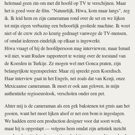
helemaal geen zin om met dit hoofd op TV te verschijnen. Maar
het is goed voor de film. "Natuurlijk, Hiwa, kom maar langs", zeg
ik. Ik leid hem en zijn cameraman rond over de set en we lijken
tot mijn eigen verbazing een behoorlijk geoliede machine. Ik weet
niet of de crew zich zo keurig gedraagt vanwege de TV-mensen,
of omdat iedereen eindelijk op elkaar is ingewerkt.
Hiwa vraagt of hij de hoofdpersoon mag interviewen, maar Ismail
wil niet, want Rudaw rapporteert te weinig over de toestand van
de Koerden in Turkije. Ze mogen wel met Gonca praten, zijn
belangrijkste tegenspeelster. Maar zij spreekt geen Koerdisch.
Haar interview gaat in het Engels, net zoals dat van Kenji, onze
Mexicaanse cameraman. Ik moet er ook aan geloven, in mijn
authentieke regisseurslook, verscholen onder een pet.
Ahter mij is de cameraman als een gek bakstenen tot gruis aan het
gooien, want het moet lijken alsof er net een bom is ingeslagen.
We hadden eerst een production designer voor dat soort werk,
maar hij is opgestapt — volgens hem omdat zijn artistiek inzicht